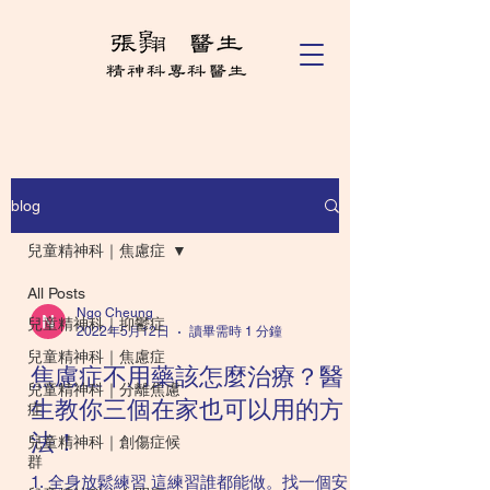
blog
兒童精神科｜焦慮症
All Posts
Ngo Cheung
兒童精神科｜抑鬱症
2022年5月12日
讀畢需時 1 分鐘
兒童精神科｜焦慮症
焦慮症不用藥該怎麼治療？醫
兒童精神科｜分離焦慮
生教你三個在家也可以用的方
症
法！
兒童精神科｜創傷症候
群
1. 全身放鬆練習 這練習誰都能做。找一個安