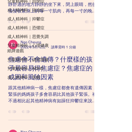
兒童精神科｜自閉症
靜舒適的地方靜靜的坐下來，閉上眼睛，然後
成人精神科｜強迫症
慢慢收緊身上的每一寸肌肉，再每一寸的晚晚
放鬆。從面部的開始，然後到頸部，到肩部，
成人精神科｜抑鬱症
手臂，胸部，腹部，腿部。每一個部位收緊數
成人精神科｜恐懼症
秒，然後再慢慢放鬆，焦慮的情緒也慢慢可以
成人精神科｜思覺失調
得到舒緩。 2. 停一停想一想...
Ngo Cheung
兒童精神科｜心理健康
2022年5月12日
讀畢需時 1 分鐘
紙牌遊戲
焦慮會不會遺傳？什麼樣的孩
兒童精神科｜讀寫障礙
子最容易得焦慮症？焦慮症的
兒童精神科｜ADHD
成因和風險因素
成人精神科｜失眠
跟其他精神病一樣，焦慮症都會有遺傳因素，
緊張的媽媽孩子多會容易比其他孩子緊張。祇
不過相比起其他精神病有如躁狂抑鬱症來說，
焦慮症的遺傳性實在沒那麼的高。 正所謂3歲
定80，孩子小時候所出現的某些性情上的特
徵，也有機會增加長大後患上焦慮症的風險。
根據研究，比較拘謹（inhibi...
Ngo Cheung