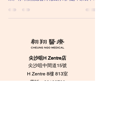
還以為是小孩頑皮，殊不知那竟是焦慮症狀之
一！ 根據研究，每100個小孩子當中，大概有
5%曾經出現焦慮症狀。衹是因為文化差異，
事實上，國與國之間焦慮症的盛行...
尖沙咀H Zentre店
尖沙咀中間道15號
​H Zentre 8樓 813室
電話：28133700
​Whatsapp：+852
95096276
中環印刷行店
中環都爹利街6號
​印刷行 3樓 305室
電話：28716733 /
28716788