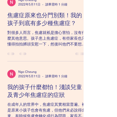
2022年5月11日
讀畢需時 1 分鐘
焦慮症原來也分門別類！我的
孩子到底有多少種焦慮症？
對很多人而言，焦慮就衹是擔心害怕，沒有什
麼其他意思。孩子患上焦慮症，有些家長也只
懂得拍拍膊頭安慰一下，然後叫他們不要想太
多。 事實上，焦慮症有很多種。不同種類的
焦慮性有不同的治療方法，在兒童及青少年患
者當中，最常見的包括有恐懼症（Specific...
Ngo Cheung
2022年5月11日
讀畢需時 1 分鐘
我的孩子什麼都怕！淺談兒童
及青少年焦慮症的症狀
在成年人的世界中，焦慮症其實相當普遍。衹
是原來小孩子也會有焦慮，但他們未必說得出
來。有時候焦慮會轉化成行為問題，家長不知