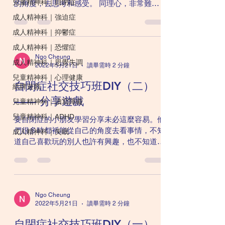
兒童精神科｜自閉症
的角度，去思考和感受。 同理心，非常難
學。對自閉症孩子來說。有時候必須親身感
成人精神科｜強迫症
受。才能知道對方所思所想。以下的心碎遊戲
成人精神科｜抑鬱症
是一個非常好的例子。形象化的，讓孩子瞭解
成人精神科｜恐懼症
對方的感覺。 心碎遊戲...
Ngo Cheung
成人精神科｜思覺失調
2022年5月21日
讀畢需時 2 分鐘
兒童精神科｜心理健康
自閉症社交技巧班DIY（二）
紙牌遊戲
—— 分享遊戲
兒童精神科｜讀寫障礙
兒童精神科｜ADHD
要自閉症的小朋友學習分享未必這麼容易。他
們很多時都衹能從自己的角度去看事情，不知
成人精神科｜失眠
道自己喜歡玩的別人也許有興趣，也不知道分
享的好處和益處。 Play dates 有些時候，熟
絡的家長會相約一起讓小朋友玩耍，順道訓練
社交技巧。自閉症孩子跟其他孩子玩耍的時
候，未必需要太強調分享這...
Ngo Cheung
2022年5月21日
讀畢需時 2 分鐘
自閉症社交技巧班DIY（一）