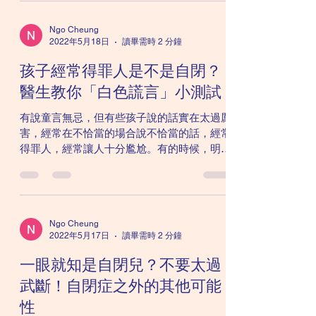
比同齡孩子差了一點。就像某些孩子中文較好
英文較差，或者有些孩子運動較好美術較...
Ngo Cheung
2022年5月18日
讀畢需時 2 分鐘
孩子經常得罪人是不是自閉？
醫生教你「白色謊言」小測試
有說童言無忌，但有些孩子說的話實在太過厲
害，經常在不恰當的場合說不恰當的話，經常
得罪人，經常讓人十分尷尬。有的時候，明明
爸媽已多番教導，但他們仍然不能學好，這實
在令人頭痛非常。 自閉症孩子社交技巧一般
不太理想，這是因為他們的心智理論
（Theory of...
Ngo Cheung
2022年5月17日
讀畢需時 2 分鐘
一眼就知是自閉兒？不要太過
武斷！自閉症之外的其他可能
性