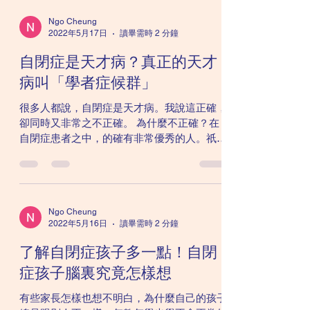
以下就向大家介紹1個經典測驗...
Ngo Cheung
2022年5月17日
讀畢需時 2 分鐘
自閉症是天才病？真正的天才
病叫「學者症候群」
很多人都說，自閉症是天才病。我說這正確，
卻同時又非常之不正確。 為什麼不正確？在
自閉症患者之中，的確有非常優秀的人。祇不
過相比起正常人來說，有更多的自閉症患者智
力出現障礙。根據研究，大概有40~61%的自
閉症患者出現智力問題，比常人的機率高出很
多。...
Ngo Cheung
2022年5月16日
讀畢需時 2 分鐘
了解自閉症孩子多一點！自閉
症孩子腦裏究竟怎樣想
有些家長怎樣也想不明白，為什麼自己的孩子