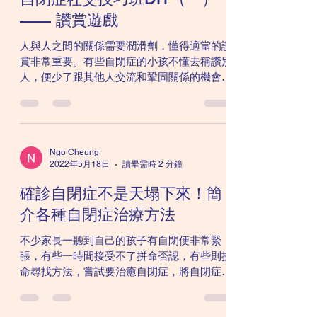
—— 讚賞遊戲
人與人之間的關係需要潤滑劑，懂得適當的讚
賞非常重要。有些自閉症的小孩不懂去稱讚別
人，便少了跟其他人交流和鞏固關係的機會。
有些自閉症的小孩雖然知道要稱讚別人，但卻
不懂稱讚別人的技巧，結果弄巧成拙，稱讚別
人反而成了得罪別人。...
Ngo Cheung
2022年5月18日
讀畢需時 2 分鐘
確診自閉症不是天塌下來！簡
介各種自閉症治療方法
不少家長一聽到自己的孩子有自閉便非常緊
張，有些一時間接受不了拼命否認，有些則拼
命尋找方法，嘗試要治癒自閉症，將自閉症從
孩子腦中消除。 事實上，小鳥醫生認為，自
閉症並非一種病，衹是代表孩子的某方面發展