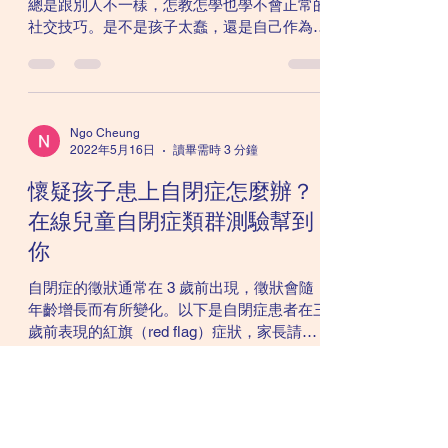
總是跟別人不一樣，怎教怎學也學不會正常的
社交技巧。是不是孩子太蠢，還是自己作為家
長的做得不好？ 事實上，孩子和家長都沒有
錯。自閉症的孩子跟正常的孩子其實沒多大分
別，衹是大家制式上有點不同，就像Windows
和MacOS的分別。衹要我們...
Ngo Cheung
2022年5月16日
讀畢需時 3 分鐘
懷疑孩子患上自閉症怎麼辦？
在線兒童自閉症類群測驗幫到
你
自閉症的徵狀通常在 3 歲前出現，徵狀會隨
年齡增長而有所變化。以下是自閉症患者在三
歲前表現的紅旗（red flag）症狀，家長請多
加留意： 缺乏非語言溝通 甚少分享興趣 重複
性動作和行為 缺乏恰當眼神交流 當直呼其名
時缺乏反應 甚少表現得溫暖和快樂 奇怪和重
複性的姿勢...
Ngo Cheung