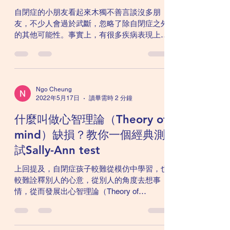
自閉症的小朋友看起來木獨不善言談沒多朋
友，不少人會過於武斷，忽略了除自閉症之外
的其他可能性。事實上，有很多疾病表現上跟
自閉症相當類似，就讓醫生在此為你一一剖
析。 學前期的兒童： 受到嚴重心理社會剝奪
的孩童，例如疏忽照顧和虐待等等，他們看上
去可能跟自閉症的小朋友沒多大分別。他...
Ngo Cheung
2022年5月17日
讀畢需時 2 分鐘
什麼叫做心智理論（Theory of
mind）缺損？教你一個經典測
試Sally-Ann test
上回提及，自閉症孩子較難從模仿中學習，也
較難詮釋別人的心意，從別人的角度去想事
情，從而發展出心智理論（Theory of
mind）。 這聽起來說很是簡單，但精神科醫
生或者心理學家怎能從對答之中得識孩子的心
智理論完整，能夠從別人的角度去想事情呢？