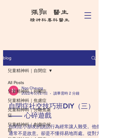
blog
兒童精神科｜自閉症
All Posts
Ngo Cheung
兒童精神科｜抑鬱症
2022年5月21日
讀畢需時 2 分鐘
兒童精神科｜焦慮症
自閉症社交技巧班DIY（三）
兒童精神科｜分離焦慮
—— 心碎遊戲
症
兒童精神科｜創傷症候
自閉症小朋友的說話行為經常讓人難受。他們
群
通常不是故意。卻是不懂得易地而處。從對方