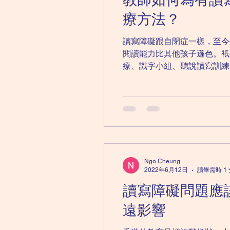
療方法？
讀寫障礙跟自閉症一樣，至今
閱讀能力比其他孩子遜色。衹
療、識字小組、聽說讀寫訓練等
Ngo Cheung
2022年6月12日
讀畢需時 1
讀寫障礙問題應
遠影響