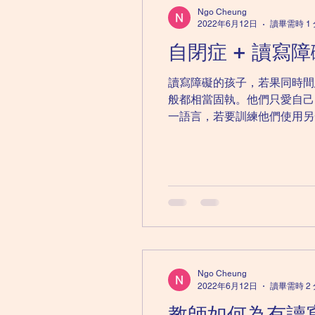
兒童精神科｜自閉症
成人
Ngo Cheung
2022年6月12日
讀畢需時 1
自閉症 + 讀
成人精神科｜思覺失調
兒
讀寫障礙的孩子，若果同時間
般都相當固執。他們只愛自己
成人精神科｜失眠
一語言，若要訓練他們使用另一
Ngo Cheung
2022年6月12日
讀畢需時 2
教師如何為有讀