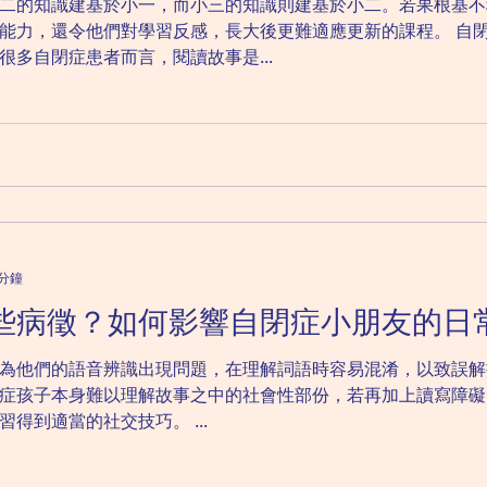
二的知識建基於小一，而小三的知識則建基於小二。若果根基不
令他們對學習反感，長大後更難適應更新的課程。 自閉症患者未必能夠有效從日常
多自閉症患者而言，閱讀故事是...
 分鐘
些病徵？如何影響自閉症小朋友的日
他們的語音辨識出現問題，在理解詞語時容易混淆，以致誤解書本和
症孩子本身難以理解故事之中的社會性部份，若再加上讀寫障礙
得到適當的社交技巧。 ...