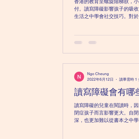
香港的教育呈螺旋階梯狀，小
付。讀寫障礙影響孩子的吸收能力，還
生活之中學會社交技巧。對於很
Ngo Cheung
2022年6月12日
讀畢需時 1
讀寫障礙會有哪
讀寫障礙的兒童在閱讀時，因為
閉症孩子而言影響更大。自閉
深，也更加難以從書本之中學習