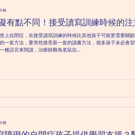
精神科｜強迫症
成人精神科｜抑鬱症
成人精神科｜恐
 分鐘
寫障礙有點不同！接受讀寫訓練時候的注
童精神科｜心理健康紙牌遊戲
兒童精神科｜讀寫障礙
患上自閉症，在接受讀寫訓練的時候比其他孩子可能更需要關顧
的一套方法，要突然接受新一套的讀書方法，很多孩子未必會習
種語言來閱讀，治療師難免老鼠拉...
 分鐘
寫障礙的自閉症孩子提供學習支援？