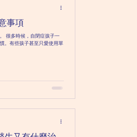
懼症
意事項
兒童精神科｜ADHD
。 很多時候，自閉症孩子一
慣。有些孩子甚至只愛使用單
醫生又有什麼治