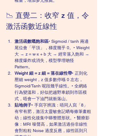
權重，增加多元推薦。
📉 直覺二：收窄 z 值，令
激活函數近線性
激活函數嘅飽和區
‣ Sigmoid / tanh 兩邊
尾位會「平頂」，梯度幾乎 0。‣ Weight 
大 → z = w·x + b 大 → 經常落入飽和 → 
梯度爆炸或消失，模型學埋啲怪 
Pattern。
Weight 細 = z 細 = 落在線性帶
‣ 正則化
壓細 weight，z 值多數停喺 0 左右，
Sigmoid/Tanh 呢段幾乎線性。‣ 全網絡
行為變溫和，好似把越野車鎖到市區模
式，唔會一下油門就衝落山。
貼地例子
‣ 手寫字辨識：唔同人寫「8」
有窄有肥，激活太靈敏會記晒每條筆畫粗
幼；線性化後集中睇整體形狀。‣ 醫療影
像：MRI 噪聲高，如果激活過份非線性
會對粒粒 Noise 過度反應，線性區則只