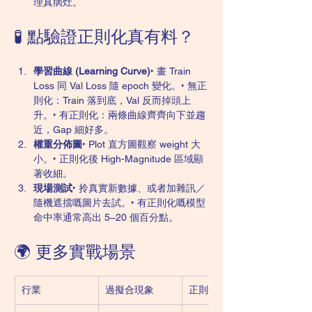
理真病灶。
🧪 點驗證正則化真有料？
學習曲線 (Learning Curve)
‣ 畫 Train 
Loss 同 Val Loss 隨 epoch 變化。‣ 無正
則化：Train 落到底，Val 反而掉頭上
升。‣ 有正則化：兩條曲線齊齊向下並趨
近，Gap 細好多。
權重分佈圖
‣ Plot 直方圖觀察 weight 大
小。‣ 正則化後 High-Magnitude 區域顯
著收細。
現場測試
‣ 拎真實新數據、或者加雜訊／
隨機遮擋嘅圖片去試。‣ 有正則化嘅模型
命中率通常高出 5–20 個百分點。
🌍 更多實戰場景
行業
過擬合現象
正則化做法