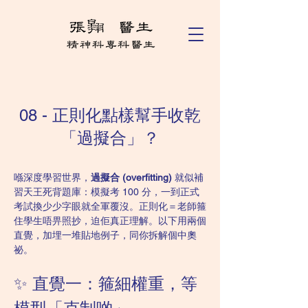
08 - 正則化點樣幫手收乾
「過擬合」？
喺深度學習世界，
過擬合 (overfitting)
 就似補
習天王死背題庫：模擬考 100 分，一到正式
考試換少少字眼就全軍覆沒。正則化＝老師箍
住學生唔畀照抄，迫佢真正理解。以下用兩個
直覺，加埋一堆貼地例子，同你拆解個中奧
祕。
✨ 直覺一：箍細權重，等