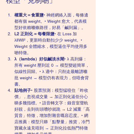
模型「克制啲」
權重大＝食重鹽
‣ 神經網絡入面，每條邊
都有個 weight。‣ Weight 愈大，代表模
型好依賴嗰條路徑，好易「鹹到漏」。
L2 正則化 = 每餐限鹽
‣ 在 Loss 加 
λ‖W‖²，更新時自動扣少少 weight。‣ 
Weight 全體縮水，模型逼住平均使用多
啲特徵。
λ（lambda）好似鹹淡水閘
‣ λ 高到爆：
所有 weight 壓到近 0 → 模型變超簡單，
似線性回歸。‣ λ 適中：只削走最離譜嗰
批 weight → 模型仍有表現力，但唔會背
書。
貼地例子
‣ 股票預測：模型猛咬住「昨收
價」，忽視成交量 → 加正則化逼佢分心
睇多幾指標。‣ 語音轉文字：錄音室聲軌
好靚，去到街頭嘈吵就跪 → L2 減重「高
質音」特徵，增加對雜音嘅容忍度。‣ 網
店推薦：模型只睇「點擊量」推貨，冷門
寶藏永遠見唔到 → 正則化拉低熱門特徵