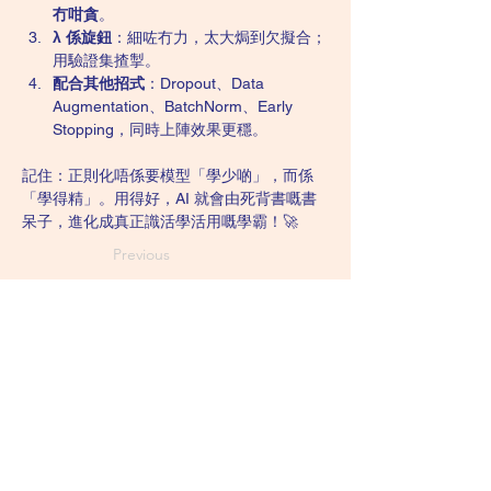
冇咁貪
。
λ 係旋鈕
：細咗冇力，太大焗到欠擬合；
用驗證集揸掣。
配合其他招式
：Dropout、Data 
Augmentation、BatchNorm、Early 
Stopping，同時上陣效果更穩。
記住：正則化唔係要模型「學少啲」，而係
「學得精」。用得好，AI 就會由死背書嘅書
呆子，進化成真正識活學活用嘅學霸！🚀
Previous
Next
Tsim Sha Tsui H Zentre Clinic
Suite 813, 8/F, H Zentre