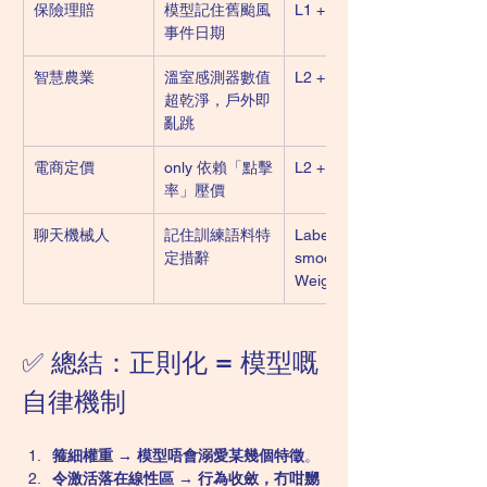
保險理賠
模型記住舊颱風
L1 + Early Stop
事件日期
智慧農業
溫室感測器數值
L2 + Dropout
超乾淨，戶外即
亂跳
電商定價
only 依賴「點擊
L2 + 增特徵
率」壓價
聊天機械人
記住訓練語料特
Label 
定措辭
smoothing + 
Weight Decay
✅ 總結：正則化 = 模型嘅
自律機制
箍細權重 → 模型唔會溺愛某幾個特徵
。
令激活落在線性區 → 行為收斂，冇咁嬲