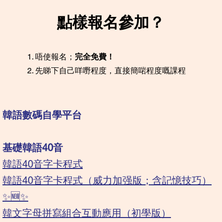
點樣報名參加？
唔使報名；
完全免費！
先睇下自己咩嘢程度，直接簡啱程度嘅課程
​韓語數碼自學平台
基礎韓語40音
​韓語40音字卡程式
​韓語40音字卡程式（威力加强版；含記憶技巧）
✨🆕✨
韓文字母拼寫組合互動應用（初學版）