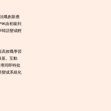
文法嘅創新應
IK由初級到
學韓語變成輕
面高效嘅學習
根基。互動
指導同即時批
語變成系統化