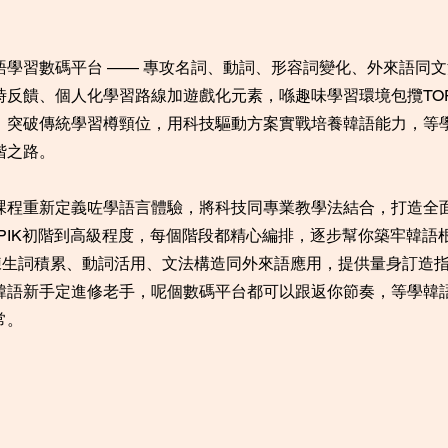
語學習數碼平台 —— 專攻名詞、動詞、形容詞變化、外來語同
時反饋、個人化學習路線加遊戲化元素，喺趣味學習環境包攬TOP
。突破傳統學習樽頸位，用科技驅動方案實戰培養韓語能力，等
階之路。
課程重新定義咗學語言體驗，將科技同專業教學法結合，打造全
OPIK初階到高級程度，每個階段都精心編排，逐步幫你築牢韓語
訓練生詞積累、動詞活用、文法構造同外來語應用，提供量身訂造
韓語新手定進修老手，呢個數碼平台都可以跟返你節奏，等學韓
常。