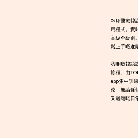
翱翔醫療韓
用程式。實
高級全級別
鬆上手嘅進
我哋嘅韓語
旅程。由T
app集中
改。無論係
又過癮嘅日