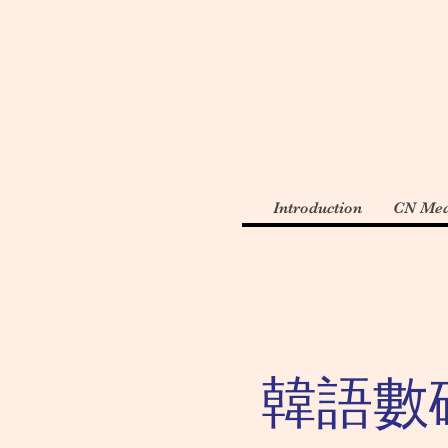
Introduction
CN Med
韓語數碼