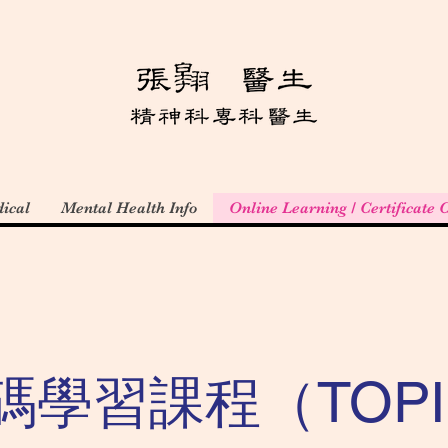
ical
Mental Health Info
Online Learning / Certificate 
學習課程（TOPIK