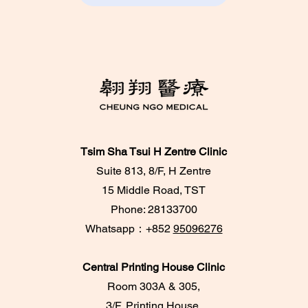
Tsim Sha Tsui H Zentre Clinic
Suite 813, 8/F, H Zentre
15 Middle Road, TST
Phone: 28133700
​Whatsapp：+852
95096276
Central Printing House Clinic
Room 303A & 305,
3/F, Printing House,