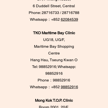
6 Duddell Street, Central
Phone: 28716733 / 28716788
Whatsapp：+852
62084539
TKO Maritime Bay Clinic
UG18, UG/F,
Maritime Bay Shopping
Centre
Hang Hau, Tseung Kwan O
Tel: 98852916; Whatsapp:
98852916
​Phone：98852916
Whatsapp：+852
98852916
Mong Kok T.O.P. Clinic
Room 2001, 20/F,