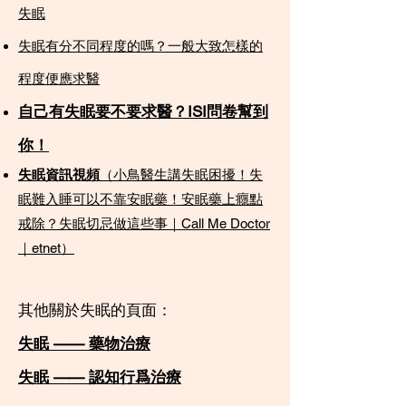
失眠​
失眠有分不同程度的嗎？一般大致怎樣的
程度便應求醫
自己有失眠要不要求醫？ISI問卷幫到
你！
失眠資訊視頻
（小鳥醫生講失眠困擾！失
眠難入睡可以不靠安眠藥！安眠藥上癮點
戒除？失眠切忌做這些事｜Call Me Doctor
｜etnet）
其他關於失眠的頁面：
失眠 —— 藥物治療
​失眠 —— 認知行爲治療