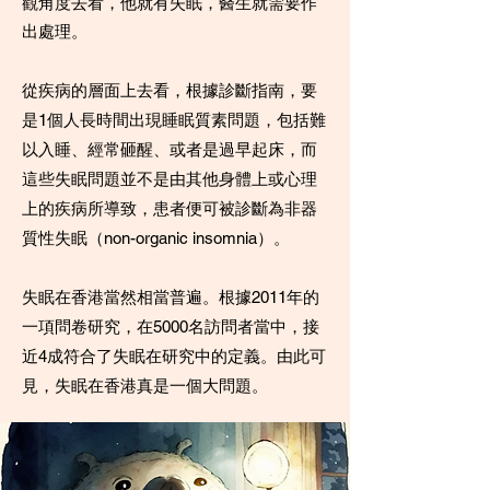
觀角度去看，他就有失眠，醫生就需要作
出處理。
從疾病的層面上去看，根據診斷指南，要
是1個人長時間出現睡眠質素問題，包括難
以入睡、經常砸醒、或者是過早起床，而
這些失眠問題並不是由其他身體上或心理
上的疾病所導致，患者便可被診斷為非器
質性失眠（non-organic insomnia）。
失眠在香港當然相當普遍。根據2011年的
一項問卷研究，在5000名訪問者當中，接
近4成符合了失眠在研究中的定義。由此可
見，失眠在香港真是一個大問題。