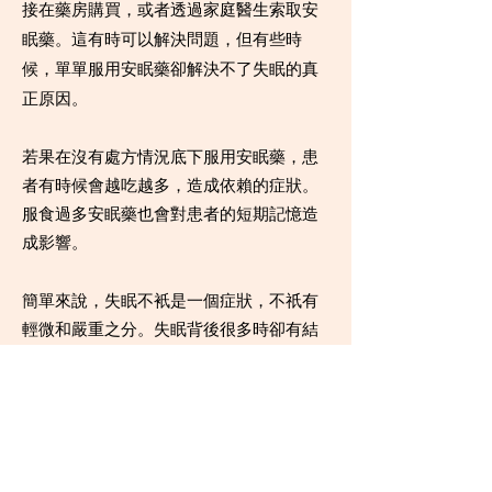
接在藥房購買，或者透過家庭醫生索取安
眠藥。這有時可以解決問題，但有些時
候，單單服用安眠藥卻解決不了失眠的真
正原因。
若果在沒有處方情況底下服用安眠藥，患
者有時候會越吃越多，造成依賴的症狀。
服食過多安眠藥也會對患者的短期記憶造
成影響。
簡單來說，失眠不衹是一個症狀，不祇有
輕微和嚴重之分。失眠背後很多時卻有結
構性的原因，必須由專業人士分析，把問
題根源逐一拆解，才可以治標又治本的根
治失眠。
自己有失眠要不要求醫？ISI問卷幫到你！