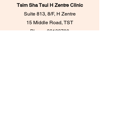
Tsim Sha Tsui H Zentre Clinic
Suite 813, 8/F, H Zentre
15 Middle Road, TST
Phone:
28133700
​Whatsapp：+852
95096276
Central Printing House Clinic
Room 303A & 305,
3/F, Printing House,
6 Duddell Street, Central
Phone:
28716733
/
28716788
Whatsapp：+852
62084539
TKO Maritime Bay Clinic
UG18, UG/F,
Maritime Bay Shopping Centre