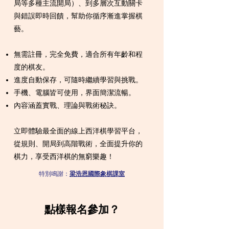
局等多種主流開局）、到多層次互動關卡
與錯誤即時回饋，幫助你循序漸進掌握棋
藝。
無需註冊，完全免費，適合所有年齡和程
度的棋友。
進度自動保存，可隨時繼續學習與挑戰。
手機、電腦皆可使用，界面簡潔流暢。
內容涵蓋實戰、理論與戰術秘訣。
立即體驗最全面的線上西洋棋學習平台，
從規則、開局到高階戰術，全面提升你的
棋力，享受西洋棋的無窮樂趣！
特別鳴謝：​
梁浩恩國際象棋課室
點樣報名參加？