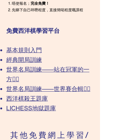
唔使報名；
完全免費！
先睇下自己咩嘢程度，直接簡啱程度嘅課程
免費西洋棋學習平台
基本規則入門
經典開局訓練
​世界名局訓練——站在冠軍的一
方❤️‍🔥
世界名局訓練——世界賽合輯❤️‍🔥
​​西洋棋殺王題庫
LICHESS地獄題庫
其他免費
網上學習/