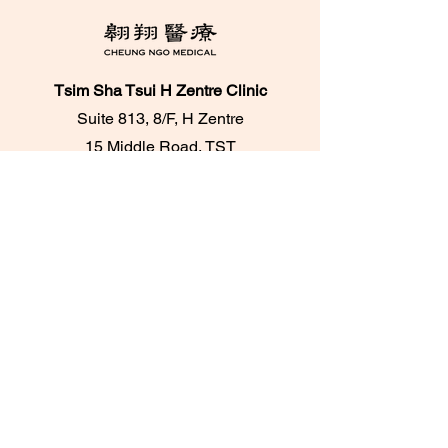
Tsim Sha Tsui H Zentre Clinic
Suite 813, 8/F, H Zentre
15 Middle Road, TST
Phone:
28133700
​Whatsapp：+852
95096276
Central Printing House Clinic
Room 303A & 305,
3/F, Printing House,
6 Duddell Street, Central
Phone:
28716733
/
28716788
Whatsapp：+852
62084539