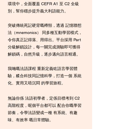
環境中，全面覆蓋 CEFR A1 至 C2 全級
別，幫你穩步提升義大利語能力。
突破傳統死記硬背嘅樽頸，透過 記憶聯想
法（mnemonics） 同多種互動學習模式，
令你真正記得落、用得出。平台採用 Part
分級解鎖設計，每一關完成測驗即可獲得
解鎖碼，自然升級，逐步邁向語言精通。
我哋嘅法語課程 重新定義咗語言學習體
驗，糅合科技同記憶科學，打造一個 系統
化、實用又唔沉悶 的學習旅程。
無論你係 法語初學者，定係目標考到 C2
高階程度，呢個平台都可以 配合你嘅學習
節奏，令學法語變成一種 有系統、有趣
味、有效率 嘅日常體驗。