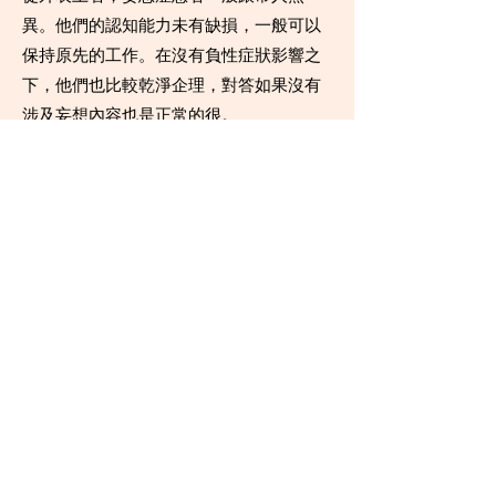
異。他們的認知能力未有缺損，一般可以
保持原先的工作。在沒有負性症狀影響之
下，他們也比較乾淨企理，對答如果沒有
涉及妄想內容也是正常的很。
改變人的想法最難！藥物？心理治療？妄
想症的治療計畫