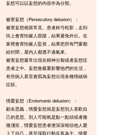
妄想可以以妄想的內容作為分類。
被害妄想（Persecutory delusion）：
被害妄想相當常見。患者杯弓蛇影，走到
街上會害怕被人跟蹤，結果避免外出。在
家裡會害怕被人監視，結果把所有門窗都
給封閉，屋內人都透不過氣來。
被害妄想最常出現在精神分裂或者妄想症
患者之中。妄想會嚴重影響他們的生活，
有些病人甚至會因為妄想出現各種情緒病
症狀。
情愛妄想（Erotomanic delusion）：
顧名思義，情愛妄想就是妄想別人喜歡自
己的意思。別人可能衹是點一點頭或者微
微淺笑，情愛妄想患者便深深相信他人愛
上了自己，甚至採取行動反客為主。情愛