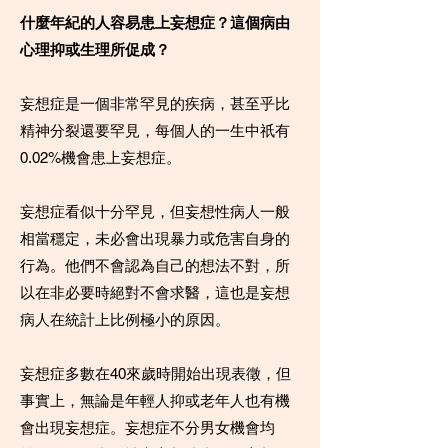
什麼年紀的人容易患上妄想症？這個病由
心理抑或生理所促成？
妄想症是一個非常罕見的疾病，甚至乎比
精神分裂還要罕見，每個人的一生中祇有
0.02%機會患上妄想症。
妄想症看似十分罕見，但妄想性病人一般
相當穩定，未必會出現暴力或危害自身的
行為。他們不會認為自己的想法不對，所
以在非必要時絕對不會求醫，這也是妄想
病人在統計上比例極小的原因。
妄想症多數在40來歲時開始出現表徵，但
事實上，無論是年輕人抑或老年人也有機
會出現妄想症。妄想症不分男女機會均