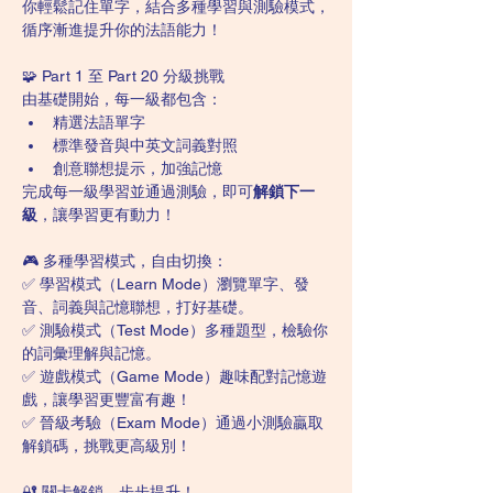
你輕鬆記住單字，結合多種學習與測驗模式，
循序漸進提升你的法語能力！
🧩 Part 1 至 Part 20 分級挑戰
由基礎開始，每一級都包含：
精選法語單字
標準發音與中英文詞義對照
創意聯想提示，加強記憶
完成每一級學習並通過測驗，即可
解鎖下一
級
，讓學習更有動力！
🎮 多種學習模式，自由切換：
✅ 學習模式（Learn Mode）瀏覽單字、發
音、詞義與記憶聯想，打好基礎。
✅ 測驗模式（Test Mode）多種題型，檢驗你
的詞彙理解與記憶。
✅ 遊戲模式（Game Mode）趣味配對記憶遊
戲，讓學習更豐富有趣！
✅ 晉級考驗（Exam Mode）通過小測驗贏取
解鎖碼，挑戰更高級別！
🔐 關卡解鎖，步步提升！