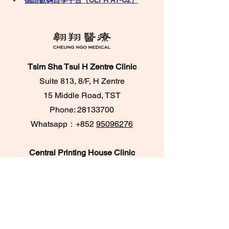
德語數碼自學平台（CEFR A1-C2）
Tsim Sha Tsui H Zentre Clinic
Suite 813, 8/F, H Zentre
15 Middle Road, TST
Phone:
28133700
​Whatsapp：+852
95096276
Central Printing House Clinic
Room 303A & 305,
3/F, Printing House,
6 Duddell Street, Central
Phone:
28716733
/
28716788
Whatsapp：+852
62084539