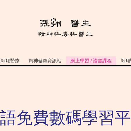
翺翔醫療
精神健康資訊站
網上學習 / 證書課程
翺翔
語免費數碼學習平