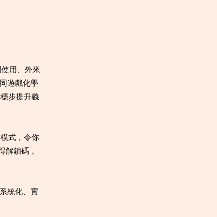
詞使用、外來
線同遊戲化學
你穩步提升義
習模式，令你
獲得解鎖碼，
 系統化、實