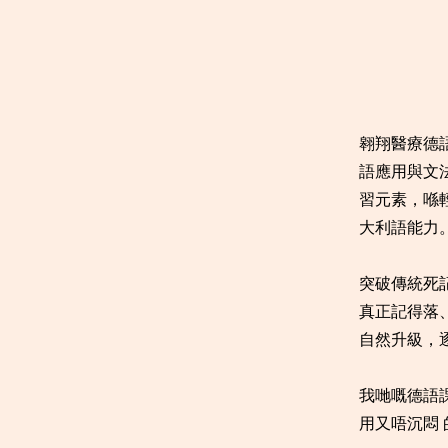
翱翔醫療德
語應用與文
習元素，喺輕
大利語能力
突破傳統死記
真正記得落、
自然升級，
我哋嘅德語
用又唔沉悶