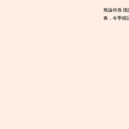
無論你係 德
奏，令學德