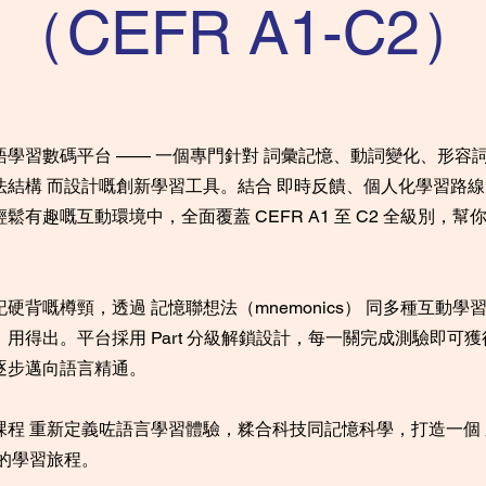
（CEFR A1-C2）
語學習數碼平台 —— 一個專門針對 詞彙記憶、動詞變化、形容
法結構 而設計嘅創新學習工具。結合 即時反饋、個人化學習路
鬆有趣嘅互動環境中，全面覆蓋 CEFR A1 至 C2 全級別，幫
。
硬背嘅樽頸，透過 記憶聯想法（mnemonics） 同多種互動學
用得出。平台採用 Part 分級解鎖設計，每一關完成測驗即可
逐步邁向語言精通。
課程 重新定義咗語言學習體驗，糅合科技同記憶科學，打造一個
 的學習旅程。