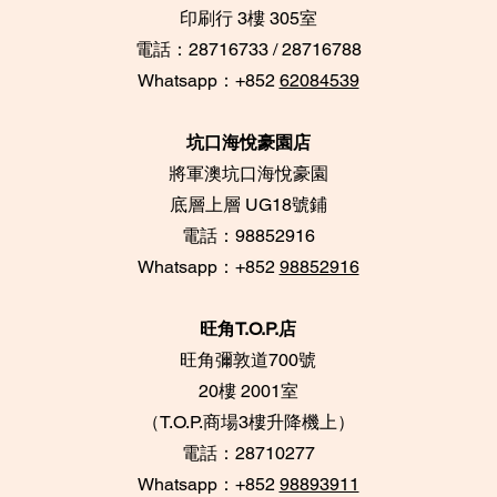
​印刷行 3樓 305室
電話：28716733 / 28716788
Whatsapp：+852
62084539
坑口海悅豪園店
將軍澳坑口海悅豪園
底層上層 UG18號鋪
​電話：98852916
Whatsapp：+852
98852916
旺角T.O.P.店
旺角彌敦道700號
20樓 2001室
​（T.O.P.商場3樓升
降機上）
電話：28710277
Whatsapp：+852
98893911