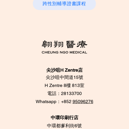
跨性別輔導證書課程
尖沙咀H Zentre店
尖沙咀中間道15號
​H Zentre 8樓 813室
電話：28133700
​Whatsapp：+852
95096276
中環印刷行店
中環都爹利街6號