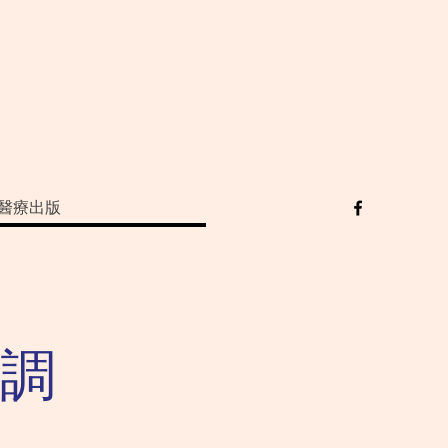
醫療出版
調