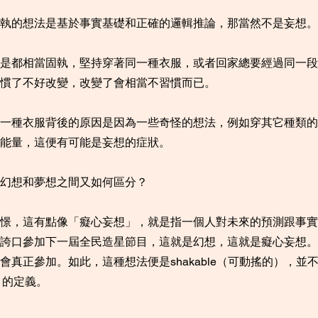
執的想法是基於事實基礎和正確的邏輯推論，那當然不是妄想。
是都相當固執，堅持穿著同一種衣服，或者回家總要經過同一段
慣了不好改變，改變了會相當不習慣而已。
一種衣服背後的原因是因為一些奇怪的想法，例如穿其它種類的
能量，這便有可能是妄想的症狀。
幻想和夢想之間又如何區分？
憬，這有點像「癡心妄想」，就是指一個人對未來的預測跟事實
誇口參加下一屆全民造星節目，這就是幻想，這就是癡心妄想。
真正參加。如此，這種想法便是shakable（可動搖的），並
搖）的定義。