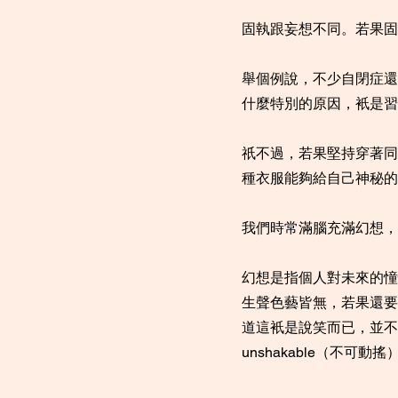
固執跟妄想不同。若果固
舉個例說，不少自閉症還
什麼特別的原因，衹是習
祇不過，若果堅持穿著同
種衣服能夠給自己神秘的
我們時常滿腦充滿幻想，
幻想是指個人對未來的憧
生聲色藝皆無，若果還要
道這衹是說笑而已，並不會
unshakable（不可動