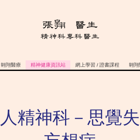
翺翔醫療
精神健康資訊站
網上學習 / 證書課程
翺翔
人精神科－思覺失