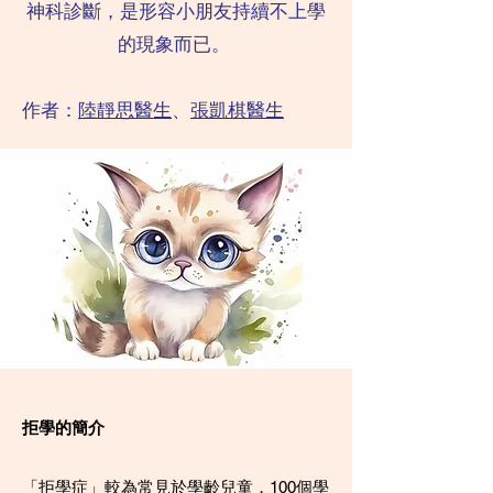
神科診斷，是形容小朋友持續不上學
的現象而已。
​作者：
陸靜思醫生
、
張凱棋醫生
​拒學的簡介
「拒學症」較為常見於學齡兒童，100個學