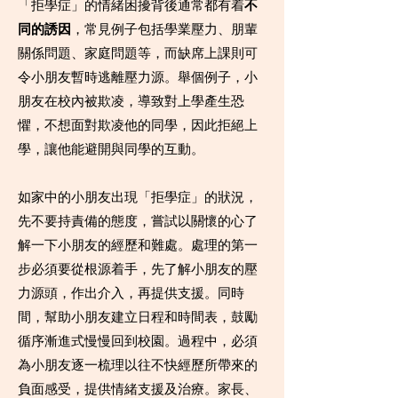
「拒學症」的情緒困擾背後通常都有着
不
同的誘因
，常見例子包括學業壓力、朋輩
關係問題、家庭問題等，而缺席上課則可
令小朋友暫時逃離壓力源。舉個例子，小
朋友在校內被欺凌，導致對上學產生恐
懼，不想面對欺凌他的同學，因此拒絕上
學，讓他能避開與同學的互動。
如家中的小朋友出現「拒學症」的狀況，
先不要持責備的態度，嘗試以關懷的心了
解一下小朋友的經歷和難處。處理的第一
步必須要從根源着手，先了解小朋友的壓
力源頭，作出介入，再提供支援。同時
間，幫助小朋友建立日程和時間表，鼓勵
循序漸進式慢慢回到校園。過程中，必須
為小朋友逐一梳理以往不快經歷所帶來的
負面感受，提供情緒支援及治療。家長、