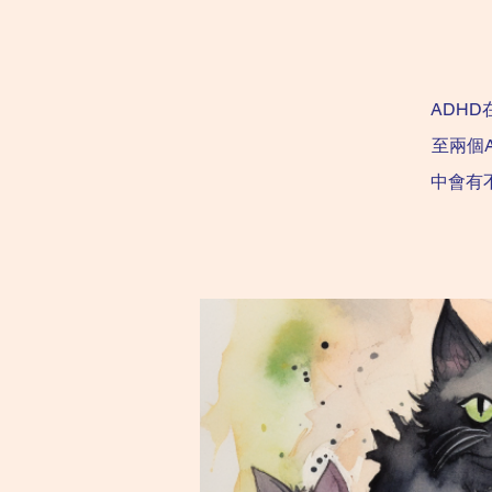
ADH
至兩個
中會有