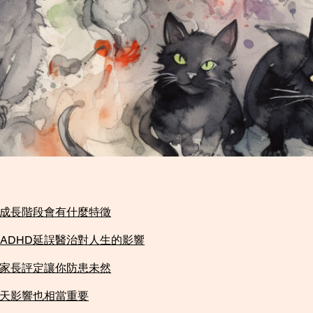
成長階段會有什麼特徵​
ADHD延誤醫治對人生的影響​
家長評定讓你防患未然​
天影響也相當重要​