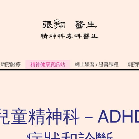
翺翔醫療
精神健康資訊站
網上學習 / 證書課程
翺翔
兒童精神科－ADH