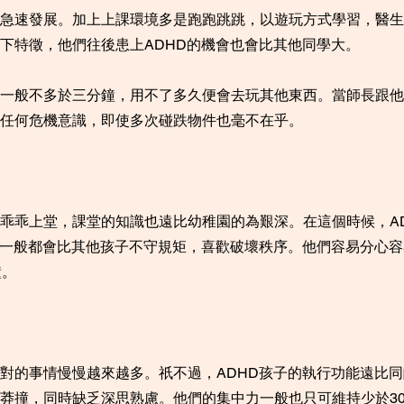
急速發展。加上上課環境多是跑跑跳跳，以遊玩方式學習，醫生
下特徵，他們往後患上ADHD的機會也會比其他同學大。
一般不多於三分鐘，用不了多久便會去玩其他東西。當師長跟他
任何危機意識，即使多次碰跌物件也毫不在乎。
乖乖上堂，課堂的知識也遠比幼稚園的為艱深。在這個時候，A
子一般都會比其他孩子不守規矩，喜歡破壞秩序。他們容易分心
鐘。
對的事情慢慢越來越多。祇不過，ADHD孩子的執行功能遠比
莽撞，同時缺乏深思熟慮。他們的集中力一般也只可維持少於3