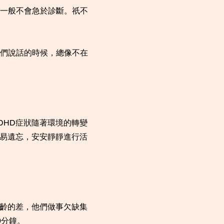
一般不會急於診斷。祇不
們說話的時候，總像不在
DHD症狀隨著環境的轉變
容易遺忘，安安靜靜進行活
同齡的差，他們做事欠缺集
0分鐘。