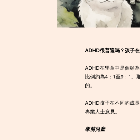
ADHD很普遍嗎？孩子
ADHD在學童中是個頗
比例約為4：1至9：1
的。
ADHD孩子在不同的成
專業人士意見。
學前兒童