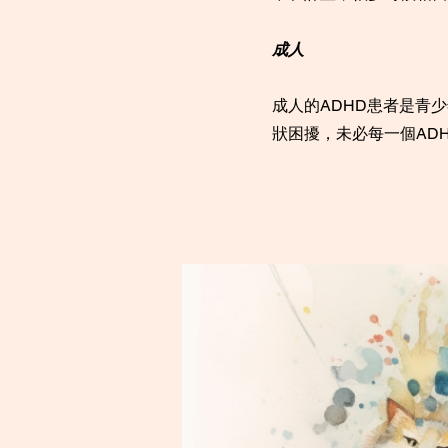
成人
成人的ADHD患者是青
狀困擾，未必每一個AD