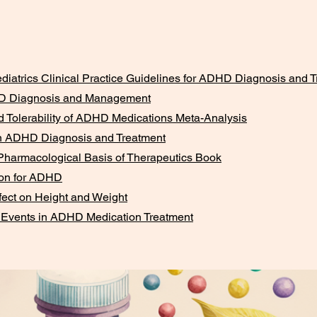
iatrics Clinical Practice Guidelines for ADHD Diagnosis and 
D Diagnosis and Management
d Tolerability of ADHD Medications Meta-Analysis
on ADHD Diagnosis and Treatment
harmacological Basis of Therapeutics Book
ion for ADHD
fect on Height and Weight
Events in ADHD Medication Treatment