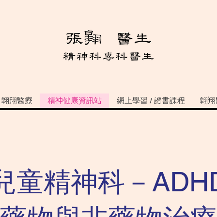
翺翔醫療
精神健康資訊站
網上學習 / 證書課程
翺翔
兒童精神科－ADH