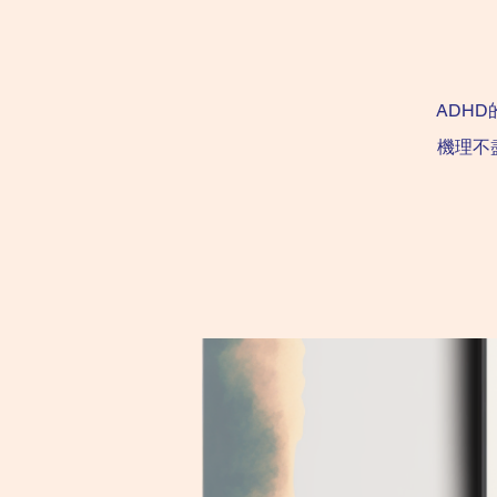
ADH
機理不