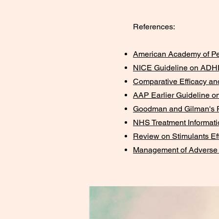
References:
American Academy of Ped
NICE Guideline on ADH
Comparative Efficacy an
AAP Earlier Guideline 
Goodman and Gilman's P
NHS Treatment Informat
Review on Stimulants Ef
Management of Adverse 