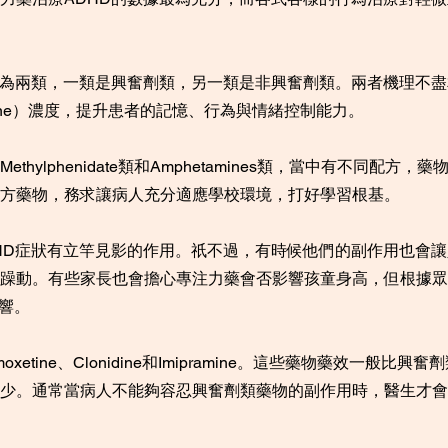
分為兩類，一類是興奮劑類，另一類是非興奮劑類。兩者機理不
amine）濃度，提升患者的記憶、行為與情緒控制能力。
thylphenidate類和Amphetamines類，當中有不同配方
方藥物，務求讓病人充分適應學校環境，打好學習根基。
HD症狀有立竿見影的作用。祇不過，有時候他們的副作用也會
躁動。有些家長也會擔心專注力藥會否影響孩童身高，但根據眾
影響。
xetine、Clonidine和Imipramine。這些藥物藥效一般
少。通常當病人不能夠容忍興奮劑類藥物的副作用時，醫生才會