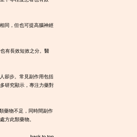
盡相同，但也可提高腦神經
，藥物也有長效短效之分。醫
讓人卻步。常見副作用包括
多研究顯示，專注力藥對
比興奮劑類藥物不足，同時間副作
處方此類藥物。
back to top