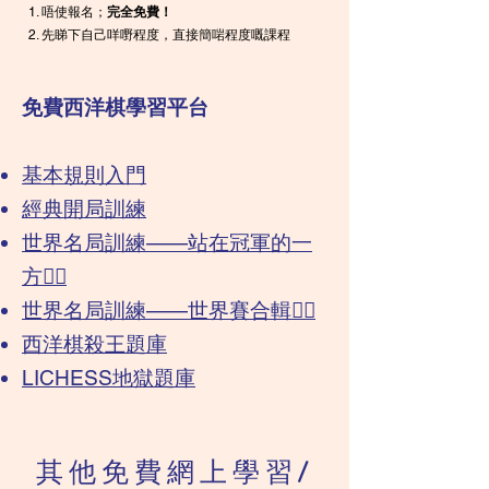
唔使報名；
完全免費！
先睇下自己咩嘢程度，直接簡啱程度嘅課程
免費西洋棋學習平台
基本規則入門
經典開局訓練
​世界名局訓練——站在冠軍的一
方❤️‍🔥
世界名局訓練——世界賽合輯❤️‍🔥
​​西洋棋殺王題庫
LICHESS地獄題庫
其他免費
網上學習/