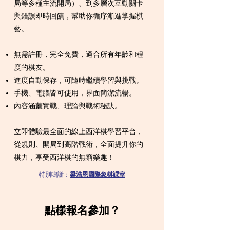
局等多種主流開局）、到多層次互動關卡
與錯誤即時回饋，幫助你循序漸進掌握棋
藝。
無需註冊，完全免費，適合所有年齡和程
度的棋友。
進度自動保存，可隨時繼續學習與挑戰。
手機、電腦皆可使用，界面簡潔流暢。
內容涵蓋實戰、理論與戰術秘訣。
立即體驗最全面的線上西洋棋學習平台，
從規則、開局到高階戰術，全面提升你的
棋力，享受西洋棋的無窮樂趣！
特別鳴謝：​
梁浩恩國際象棋課室
點樣報名參加？