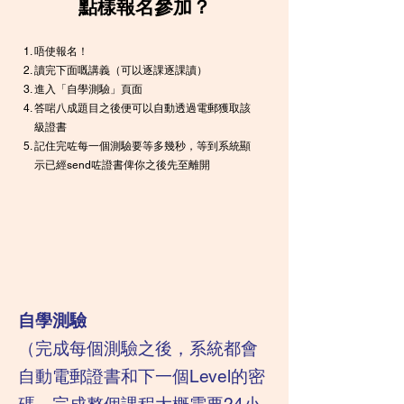
點樣報名參加？
唔使報名！
讀完下面嘅講義（可以逐課逐課讀）
進入「自學測驗」頁面
答啱八成題目之後便可以自動透過電郵獲取該
級證書
記住完咗每一個測驗要等多幾秒，等到系統顯
示已經send咗證書俾你之後先至離開
自學測驗
​（完成每個測驗之後，系統都會
自動電郵證書和下一個Level的密