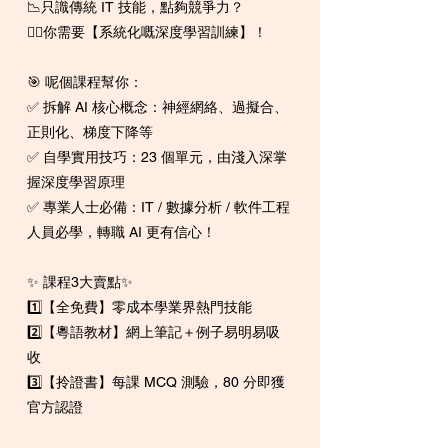
📉只識傳統 IT 技能，點夠競爭力？
👉🏻你需要【系統化嘅深度學習訓練】！
🎯 呢個課程幫你：
✅ 拆解 AI 核心概念：神經網絡、過擬合、
正則化、梯度下降等
✅ 自學實用技巧：23 個單元，由淺入深掌
握深度學習原理
✅ 專業人士必備：IT / 數據分析 / 軟件工程
人員必學，轉職 AI 更有信心！
✨ 課程3大賣點✨
1️⃣【全免費】零成本學業界熱門技能
2️⃣【粵語教材】網上筆記＋例子易明易吸
收
3️⃣【拎證書】每課 MCQ 測驗，80 分即獲
官方認證