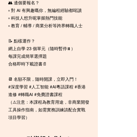
👥 邊個要報名？
▫️ 對 AI 有興趣嘅你，無編程經驗都啱讀
▫️ 科技人想升呢掌握熱門技能
▫️ 教育 / 輔導 / 商業分析等跨界轉職人士
📝 點樣運作？
網上自學 23 個單元（隨時暫停⏸️）
每課完成簡單選擇題
合格即時下載證書📄
📆 名額不限，隨時開課，立即入門！
#深度學習 #人工智能 #AI粵語課程 #香港
進修 #轉職AI #免費證書課程
（⚠️注意：本課程為教育用途，非商業開發
工具操作指南，如需實務訓練請配合實戰
項目學習）