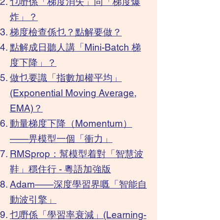
乜嘢係「梯度消失」同「梯度爆
炸」？
梯度檢查係乜？點解要做？
點解成日聽人講「Mini-Batch 梯
度下降」？
做乜要識「指數加權平均」
(Exponential Moving Average,
EMA)？
動量梯度下降（Momentum）
——畀模型一個「衝力」
RMSprop：幫模型着對「智慧波
鞋」穩住行 - 粵語加強版
Adam——深度學習界嘅「智能自
動波引擎」
乜嘢係「學習率衰減」(Learning-