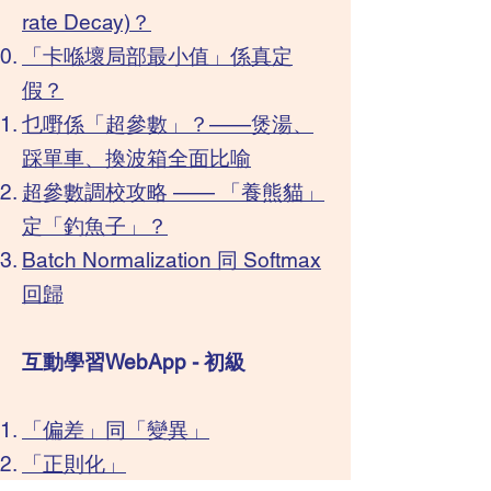
rate Decay)？
「卡喺壞局部最小值」係真定
假？
乜嘢係「超參數」？——煲湯、
踩單車、換波箱全面比喻
超參數調校攻略 —— 「養熊貓」
定「釣魚子」？
Batch Normalization 同 Softmax
回歸
​互動學習WebApp - 初級
「偏差」同「變異」
「正則化」