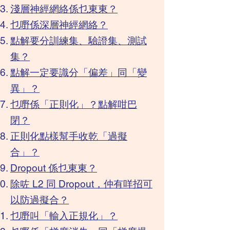
淺層神經網絡係乜東東？
乜嘢係深層神經網絡？
點解要分訓練集、驗證集、測試
集？
點解一定要識分「偏差」同「變
異」？​​​
乜嘢係「正則化」？點解咁巴
閉？
正則化點樣幫手收乾「過擬
合」？
Dropout 係乜東東？
除咗 L2 同 Dropout，仲有咩招可
以防過擬合？
乜嘢叫「輸入正規化」？