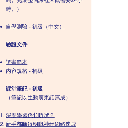
碼。完成整個課程大概需要24小
時。）
自學測驗 - 初級（中文）
​驗證文件
證書範本
内容規格 - 初級
課堂筆記 - 初級
​（筆記以生動廣東話寫成）
​深度學習係乜嘢嚟？
新手都睇得明嘅神經網絡速成