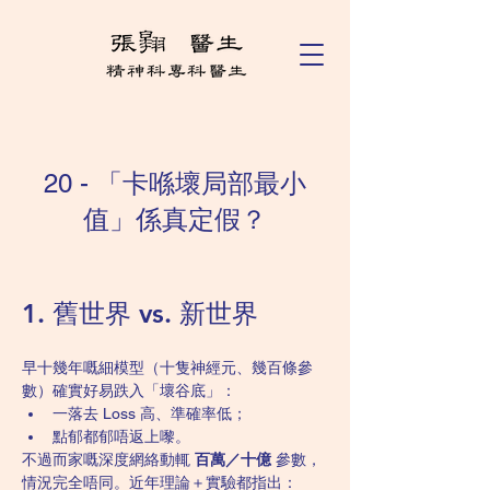
20 - 「卡喺壞局部最小
值」係真定假？
1. 舊世界 vs. 新世界
早十幾年嘅細模型（十隻神經元、幾百條參
數）確實好易跌入「壞谷底」：
一落去 Loss 高、準確率低；
點郁都郁唔返上嚟。
不過而家嘅深度網絡動輒 
百萬／十億
 參數，
情況完全唔同。近年理論＋實驗都指出：