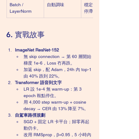
Batch / 
自動調味
穩定分佈，減慢
LayerNorm
停滯
6. 實戰故事
ImageNet ResNet-152
無 skip connection → 第 60 層開始
梯度 1e-6，Loss 冇再跌。
加返 skip，配 Adam，24h 內 top-1 
由 40% 跌到 22%。
Transformer 語音到文字
LR 設 1e-4 無 warm-up：第 3 
epoch 鞍點停住。
用 4,000 step warm-up + cosine 
decay → CER 由 13% 降至 7%。
自駕車路徑規劃
SGD + 固定 LR 卡平台；歸零再起
動仍卡。
改用 RMSprop，β=0.95，5 小時內