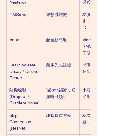
Nesterov
過鞍點
RMSprop
智慧減震鞋
梯度細方向放大
步，快啲走出平
台
Adam
全自動導航
Momentum＋
RMSprop＋偏
差修正，一條龍
Learning-rate 
跑步先快後慢
早期衝刺，後期
Decay / Cosine 
細步精修
Restart
隨機噪聲 
喺沙地踢波，反
小震盪幫你跳離
(Dropout / 
彈唔可預計
平坦面
Gradient Noise)
Skip 
加條直達電梯
梯度繞路返前
Connection 
層，避免 0
(ResNet)