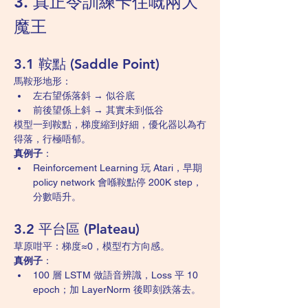
3. 真正令訓練卡住嘅兩大
魔王
3.1 鞍點 (Saddle Point)
馬鞍形地形：
左右望係落斜 → 似谷底
前後望係上斜 → 其實未到低谷
模型一到鞍點，梯度縮到好細，優化器以為冇
得落，行極唔郁。
真例子
：
Reinforcement Learning 玩 Atari，早期 
policy network 會喺鞍點停 200K step，
分數唔升。
3.2 平台區 (Plateau)
草原咁平：梯度≈0，模型冇方向感。
真例子
：
100 層 LSTM 做語音辨識，Loss 平 10 
epoch；加 LayerNorm 後即刻跌落去。