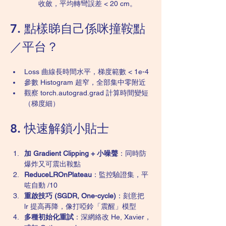
收斂，平均轉彎誤差 < 20 cm。
7. 點樣睇自己係咪撞鞍點
／平台？
Loss 曲線長時間水平，梯度範數 < 1e-4
參數 Histogram 超窄，全部集中零附近
觀察 torch.autograd.grad 計算時間變短
（梯度細）
8. 快速解鎖小貼士
加 Gradient Clipping + 小噪聲
：同時防
爆炸又可震出鞍點
ReduceLROnPlateau
：監控驗證集，平
咗自動 /10
重啟技巧 (SGDR, One-cycle)
：刻意把 
lr 提高再降，像打啞鈴「震醒」模型
多種初始化重試
：深網絡改 He, Xavier，