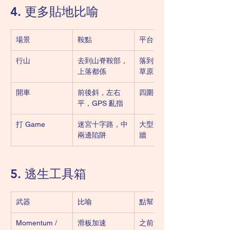
4. 更多貼地比喻
場景
鞍點
平台區
行山
去到山脊鞍部，
落到河谷後嘅大
上落都係
草原
開車
前後斜，左右
四圍平坦冇路牌
平，GPS 亂指
打 Game
迷宮十字路，中
大型空房四面白
兩邊陷阱
牆
5. 逃生工具箱
武器
比喻
點幫手
Momentum / 
滑板加速
之前速度推你越