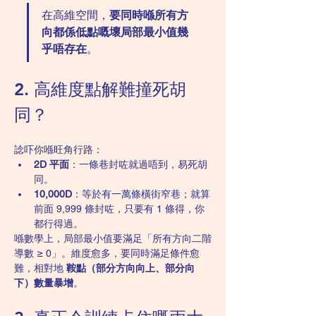
在高維空間，
要同時喺所有方
向都係低點嘅壞局部最小值幾
乎唔存在
。
2. 高維度點解難撞死胡
同？
諗吓你喺旺角行路：
2D 平面
：一條巷封咗就過唔到，易死胡
同。
10,000D
：等於有一萬條橫街窄巷；就算
前面 9,999 條封咗，只要有 1 條得，你
都行得過。
喺數學上，局部最小值要滿足「所有方向二階
導數 ≥ 0」。維度愈多，要同時滿足條件愈
難，相對地 
鞍點（部分方向向上、部分向
下）數量暴增
。