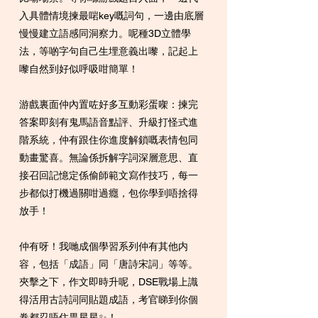
入具體情境揀最啱key嘅詞句，一邊由底層
慢慢建立語感同洞察力。呢種3D立體學
法，等啲字句自己生埋意義出嚟，記起上
嚟自然到好似呼吸咁簡單！
游戲裏面仲內置咗好多互動彩蛋㗎：揀完
答案即刻有鬼馬語音點評、升級打怪式進
階系統，仲有跟住你進度解鎖嘅表情包同
動畫驚喜。無論係拆解字詞深層意思、直
接召回記憶定係偷師範文寫作技巧，每一
步都似打機過關咁過癮，包你學到唔捨得
放手！
仲有呀！我哋成個學習系列仲有其他内
容，包括「成語」同「唐詩宋詞」等等。
夾擊之下，作文即時升呢，DSE戰場上識
得活用古詩詞同貼題成語，考官睇到你個
卷都忍唔住畀星星✨！