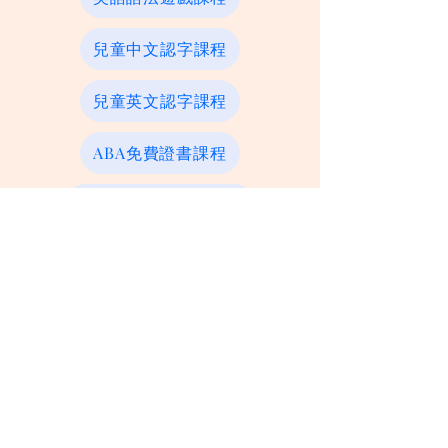
兒童中文認字課程
兒童英文認字課程
ABA免費證書課程
執行功能訓練證書課程
跨性別輔導證書課程
日本語數碼學習課程
尖沙咀H Zentre店