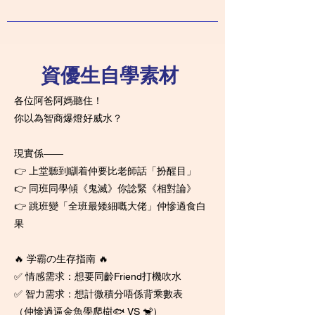
資優生自學素材
各位阿爸阿媽聽住！
你以為智商爆燈好威水？
現實係——
👉 上堂聽到瞓着仲要比老師話「扮醒目」
👉 同班同學傾《鬼滅》你諗緊《相對論》
👉 跳班變「全班最矮細嘅大佬」仲慘過食白
果
🔥 学霸の生存指南 🔥
✅ 情感需求：想要同齡Friend打機吹水
✅ 智力需求：想計微積分唔係背乘數表
（仲慘過逼金魚學爬樹🐟 VS 🐒）