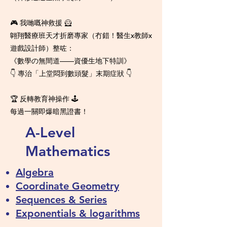
🎮 我哋嘅神救援 🦸
翺翔醫療班天才折磨專家（冇錯！醫生x教師x
遊戲設計師）整咗：
《數學の無間道——資優生地下特訓》
👇 專治「上堂悶到數頭髮」末期症狀 👇
🏆 反轉教育神操作 🕹️
每過一關即爆暗黑證書！
A-Level
Mathematics
Algebra
Coordinate Geometry
Sequences & Series
Exponentials & logarithms