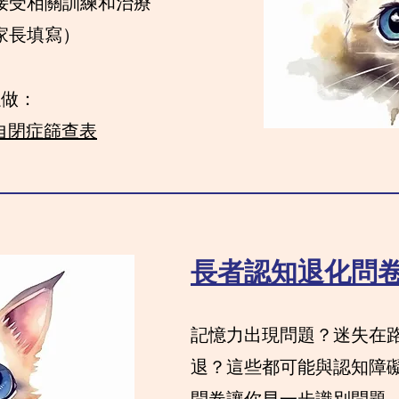
接受相關訓練和治療
家長填寫）
以做：
幼兒自閉症篩查表
長者認知退化問卷 (
​記憶力出現問題？迷失在
退？這些都可能與認知障礙有