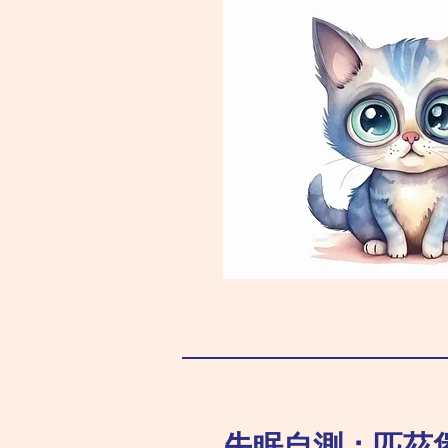
失眠自測：匹茲