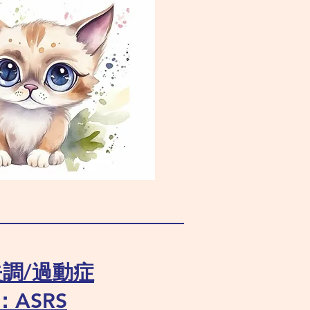
調/過動症
：ASRS