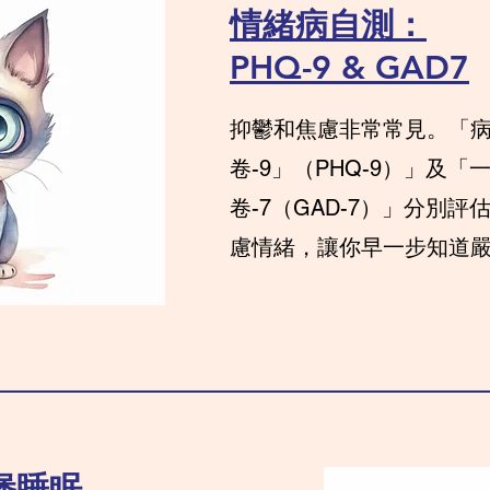
​情緒病自測：
PHQ-9 & GAD7
抑鬱和焦慮非常常見。「
卷-9」（PHQ-9）」及「
卷-7（GAD-7）」分別
慮情緒，讓你早一步知道嚴
堡睡眠