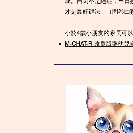
成。自閉不是絕症，早日
才是最好辦法。​（問卷由
小於4歲小朋友的家長可
​M-CHAT-R 改良版嬰