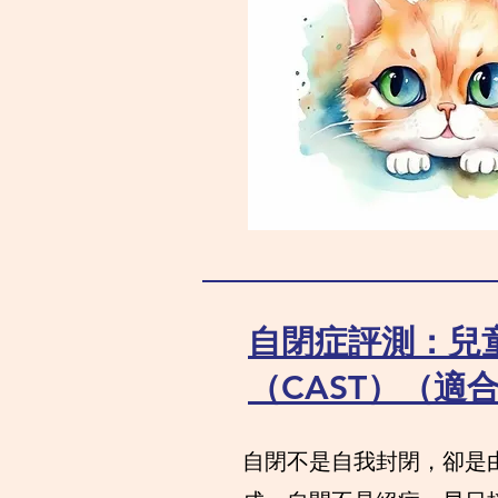
自閉症評測：兒
（CAST）（適
自閉不是自我封閉，卻是