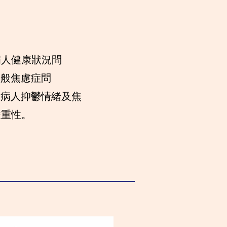
病人健康狀況問
一般焦慮症問
評估病人抑鬱情緒及焦
重性。​