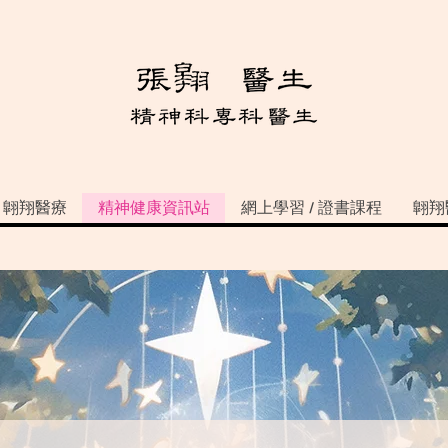
翺翔醫療
精神健康資訊站
網上學習 / 證書課程
翺翔