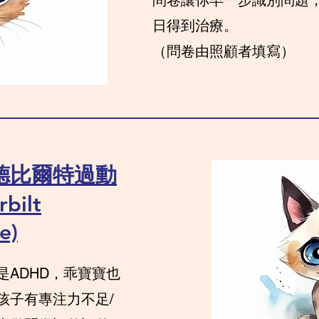
問卷讓你早一步識別問題
日得到治療。
​（問卷由照顧者填寫）
德比爾特過動
bilt
e)
ADHD，乖寶寶也
孩子有專注力不足/