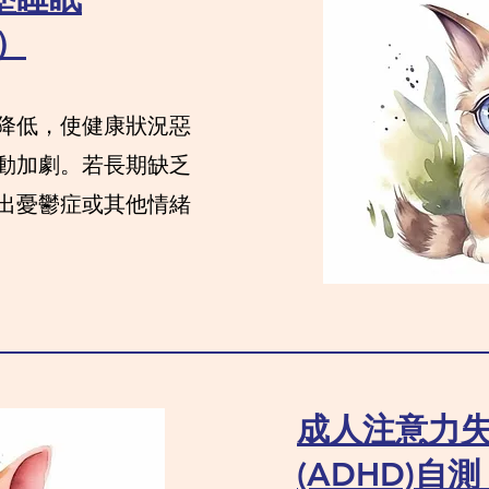
）
降低，使健康狀況惡
動加劇。若長期缺乏
出憂鬱症或其他情緒
成人注意力失
(ADHD)自測