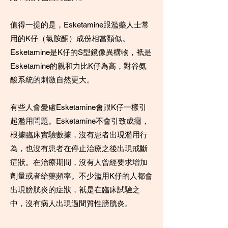
值得一提的是，Esketamine跟濫藥人士常
用的K仔（氯胺酮）成份相當類似。
Esketamine是K仔的S型鏡像異構物，衹是
Esketamine的親和力比K仔為高，對谷氨
酸系統的刺激自然更大。
有些人會憂慮Esketamine會跟K仔一樣引
起濫用問題。Esketamine不會引致成癮，
根據臨床實驗數據，沒有患者出現濫用行
為，也沒有患者在停止治療之後出現戒斷
症狀。在治療期間，沒有人曾經要求增加
劑量或者給藥頻率。不少濫用K仔的人都會
出現膀胱炎的症狀，衹是在臨床試驗之
中，沒有病人出現過間質性膀胱炎。