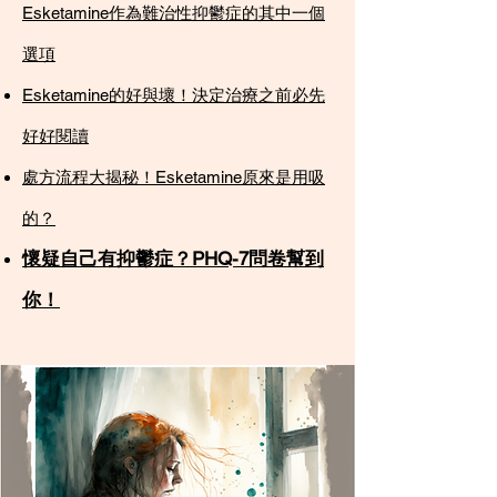
Esketamine作為難治性抑鬱症的其中一個
選項​
Esketamine的好與壞！決定治療之前必先
好好閱讀​
處方流程大揭秘！Esketamine原來是用吸
的？
懷疑自己有抑鬱症？PHQ-7問卷幫到
你！