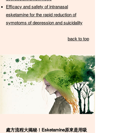
Efficacy and safety of intranasal
esketamine for the rapid reduction of
symptoms of depression and suicidality
back to top
處方流程大揭秘！Esketamine原來是用吸