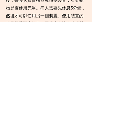
後，醫護人員會檢查鼻噴劑裝置，看看藥
物是否使用完畢。病人需要先休息5分鐘，
然後才可以使用另一個裝置。使用裝置的
數量視乎醫生決定，因應病人情緒狀態對
劑量作出調整。
使用Esketamine之後，病人需要留在診所
1.5-2小時。醫生會為病人提供一個輕鬆而
安靜的環境，讓病人好好休息。醫護人員
也會為病人定期量度血壓，一旦發現血壓
過高，會立刻為病人作出適當治療。
之前說過，Esketamine是谷氨酸類藥物，
服用Esketamine能夠刺激神經元釋放谷氨
酸，從而在短時間內提昇大腦神經元之間
的連接數量和強度。