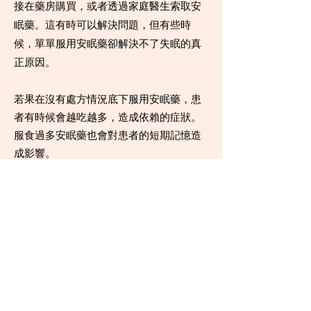
接在藥房購買，或者透過家庭醫生索取安
眠藥。這有時可以解決問題，但有些時
候，單單服用安眠藥卻解決不了失眠的真
正原因。
若果在沒有處方情況底下服用安眠藥，患
者有時候會越吃越多，造成依賴的症狀。
服食過多安眠藥也會對患者的短期記憶造
成影響。
簡單來說，失眠不衹是一個症狀，不祇有
輕微和嚴重之分。失眠背後很多時卻有結
構性的原因，必須由專業人士分析，把問
題根源逐一拆解，才可以治標又治本的根
治失眠。
自己有失眠要不要求醫？ISI問卷幫到你！