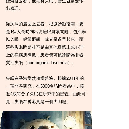
觀角度去看，他就有失眠，醫生就需要作
出處理。
從疾病的層面上去看，根據診斷指南，要
是1個人長時間出現睡眠質素問題，包括難
以入睡、經常砸醒、或者是過早起床，而
這些失眠問題並不是由其他身體上或心理
上的疾病所導致，患者便可被診斷為非器
質性失眠（non-organic insomnia）。
失眠在香港當然相當普遍。根據2011年的
一項問卷研究，在5000名訪問者當中，接
近4成符合了失眠在研究中的定義。由此可
見，失眠在香港真是一個大問題。