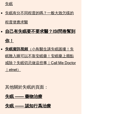
失眠​
失眠有分不同程度的嗎？一般大致怎樣的
程度便應求醫
自己有失眠要不要求醫？ISI問卷幫到
你！
失眠資訊視頻
（小鳥醫生講失眠困擾！失
眠難入睡可以不靠安眠藥！安眠藥上癮點
戒除？失眠切忌做這些事｜Call Me Doctor
｜etnet）
其他關於失眠的頁面：
失眠 —— 藥物治療
​失眠 —— 認知行爲治療