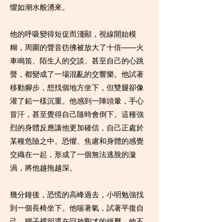
懼如潮水般湧來。
他的呼吸變得短促而淺顯，視線開始模
糊，周圍的聲音彷彿被放大了十倍——火
車鳴笛、陌生人的交談、甚至自己的心跳
聲，都變成了一場混亂的交響樂。他試著
移動腳步，想找個地方坐下，但雙腿卻像
灌了鉛一樣沉重。他感到一陣頭暈，手心
冒汗，甚至覺得自己隨時會倒下。這種強
烈的身體反應讓他更加確信，自己正處於
某種危險之中。恐懼、焦慮和身體的感覺
交織在一起，形成了一個無法逃脫的漩
渦，將他越拖越深。
幾分鐘後，恐慌的高峰過去，小明勉強找
到一個長椅坐下。他喘著氣，試著平復自
己，腦子裡卻還在回放剛才的經歷。他不