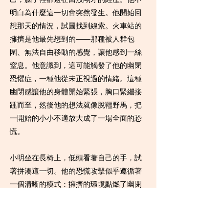
明白為什麼這一切會突然發生。他開始回
想那天的情況，試圖找到線索。火車站的
擁擠是他最先想到的——那種被人群包
圍、無法自由移動的感覺，讓他感到一絲
窒息。他意識到，這可能觸發了他的幽閉
恐懼症，一種他從未正視過的情緒。這種
幽閉感讓他的身體開始緊張，胸口緊繃接
踵而至，然後他的想法就像脫韁野馬，把
一開始的小小不適放大成了一場全面的恐
慌。
小明坐在長椅上，低頭看著自己的手，試
著拼湊這一切。他的恐慌攻擊似乎遵循著
一個清晰的模式：擁擠的環境點燃了幽閉
恐懼的火花，焦慮隨之升起，帶來胸口緊
繃的感覺；他誤以為這是恐慌攻擊的前