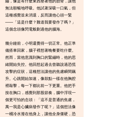
繃，像是有什麼東西壓著他的肋骨，讓他
無法順暢地呼吸。他試著深吸一口氣，但
這種感覺並未消退，反而讓他心頭一緊
——「這是什麼？難道我要發作了嗎？」
這個念頭像閃電般劃過他的腦海。
幾分鐘前，小明還覺得一切正常。他正準
備搭車回家，腦子裡想著晚餐要吃什麼。
然而，當他意識到胸口的緊繃時，他的思
緒開始失控。他回想起過去曾聽說過恐慌
攻擊的症狀，這種想法讓他的焦慮瞬間飆
升。心跳開始加速，像鼓點一樣在他胸腔
裡敲擊，每一下都比前一下更重。他把手
按在胸口，感覺到那股節奏，腦中浮現一
個更可怕的念頭：「這不是普通的焦慮，
萬一我是心臟病發作了呢？」這個想法像
一桶冷水潑在他身上，讓他全身僵硬，恐