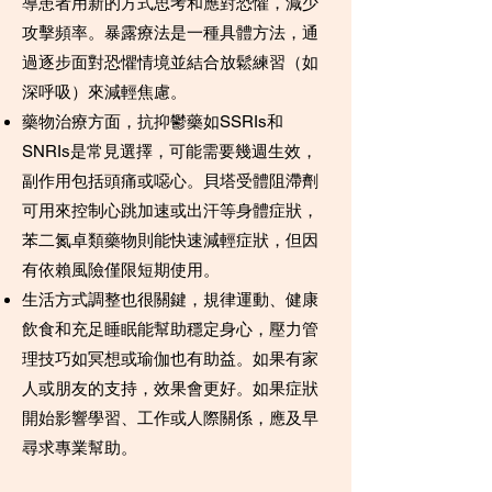
導患者用新的方式思考和應對恐懼，減少
攻擊頻率。暴露療法是一種具體方法，通
過逐步面對恐懼情境並結合放鬆練習（如
深呼吸）來減輕焦慮。
藥物治療方面，抗抑鬱藥如SSRIs和
SNRIs是常見選擇，可能需要幾週生效，
副作用包括頭痛或噁心。貝塔受體阻滯劑
可用來控制心跳加速或出汗等身體症狀，
苯二氮卓類藥物則能快速減輕症狀，但因
有依賴風險僅限短期使用。
生活方式調整也很關鍵，規律運動、健康
飲食和充足睡眠能幫助穩定身心，壓力管
理技巧如冥想或瑜伽也有助益。如果有家
人或朋友的支持，效果會更好。如果症狀
開始影響學習、工作或人際關係，應及早
尋求專業幫助。