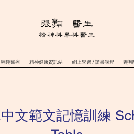
翺翔醫療
精神健康資訊站
網上學習 / 證書課程
翺翔
E中文範文記憶訓練 Schu