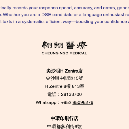
ically records your response speed, accuracy, and errors, genera
on. Whether you are a DSE candidate or a language enthusiast rev
et texts in a systematic, efficient way—boosting your confidenc
尖沙咀H Zentre店
尖沙咀中間道15號
​H Zentre 8樓 813室
電話：28133700
​Whatsapp：+852
95096276
中環印刷行店
中環都爹利街6號