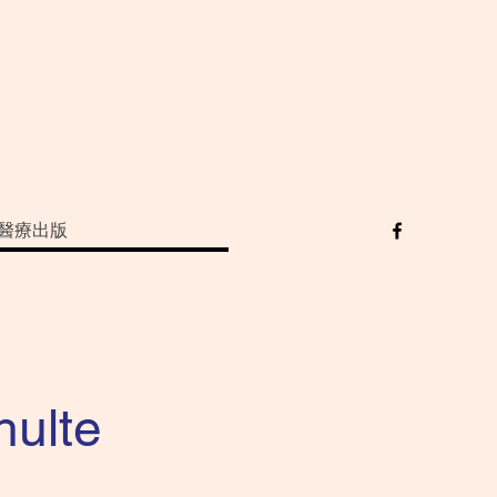
醫療出版
lte