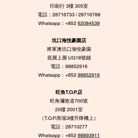
​印刷行 3樓 305室
電話：28716733 / 28716788
Whatsapp：+852
62084539
坑口海悅豪園店
將軍澳坑口海悅豪園
底層上層 UG18號鋪
​電話：98852916
Whatsapp：+852
98852916
旺角T.O.P.店
旺角彌敦道700號
20樓 2001室
​（T.O.P.商場3樓升
降機上）
電話：28710277
Whatsapp：+852
98893911