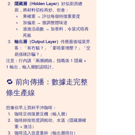
隱藏層（Hidden Layer）
好似廚房總
廚，將材料切粒再炒。佢會：
乘權重 → 評估每個特徵重要度
加偏差 → 微調整體味道
過激活函數 → 加香料，令菜式唔再
死板
輸出層（Output Layer）
侍應最後端菜畀
客：「有冇貓？」「要唔要增壓？」「交
易係咪詐騙？」
注意：行內講「兩層網絡」指嘅係 1 隱藏 + 
1 輸出，輸入層默認唔計。
🔁 前向傳播：數據走完整
條生產線
想像你早上買杯手沖咖啡：
咖啡豆倒落磨豆機（輸入層）
咖啡師按焙度調粗幼、水溫（隱藏層權
重 + 激活）
咖啡流入壺度量杯（輸出層得分）