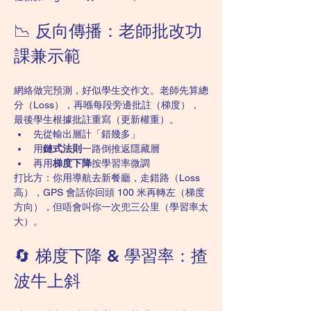
📉 反向傳播：老師批改功
課兼示範
網絡做完預測，好似學生交作文。老師先算總
分（Loss），再喺每段旁邊批註（梯度），
最後學生根據批註重寫（更新權重）。
先從輸出層計「錯幾多」
用
鏈式法則
一路倒推返隱藏層
再用
梯度下降
按學習率微調
打比方：你用導航去新餐廳，走錯路（Loss 
高），GPS 會話你回頭 100 米再轉左（梯度
方向），但唔會叫你一次兜三公里（學習率太
大）。
🔄 梯度下降 & 學習率：揸
波牛上斜