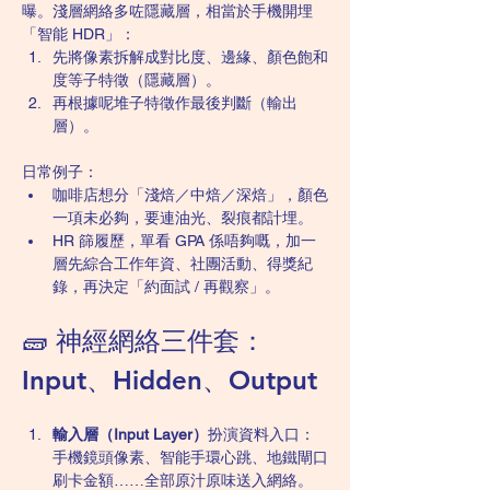
曝。淺層網絡多咗隱藏層，相當於手機開埋
「智能 HDR」：
先將像素拆解成對比度、邊緣、顏色飽和
度等子特徵（隱藏層）。
再根據呢堆子特徵作最後判斷（輸出
層）。
日常例子：
咖啡店想分「淺焙／中焙／深焙」，顏色
一項未必夠，要連油光、裂痕都計埋。
HR 篩履歷，單看 GPA 係唔夠嘅，加一
層先綜合工作年資、社團活動、得獎紀
錄，再決定「約面試 / 再觀察」。
🧱 神經網絡三件套：
Input、Hidden、Output
輸入層（Input Layer）
扮演資料入口：
手機鏡頭像素、智能手環心跳、地鐵閘口
刷卡金額……全部原汁原味送入網絡。