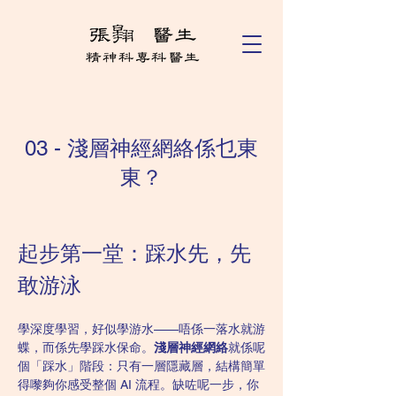
03 - 淺層神經網絡係乜東
東？
起步第一堂：踩水先，先
敢游泳
學深度學習，好似學游水——唔係一落水就游
蝶，而係先學踩水保命。
淺層神經網絡
就係呢
個「踩水」階段：只有一層隱藏層，結構簡單
得嚟夠你感受整個 AI 流程。缺咗呢一步，你