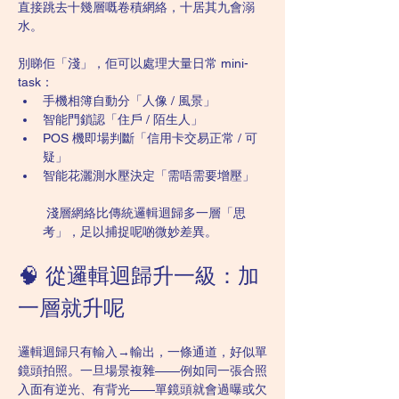
直接跳去十幾層嘅卷積網絡，十居其九會溺
水。
別睇佢「淺」，佢可以處理大量日常 mini-
task：
手機相簿自動分「人像 / 風景」
智能門鎖認「住戶 / 陌生人」
POS 機即場判斷「信用卡交易正常 / 可
疑」
智能花灑測水壓決定「需唔需要增壓」
 淺層網絡比傳統邏輯迴歸多一層「思
考」，足以捕捉呢啲微妙差異。
🧠 從邏輯迴歸升一級：加
一層就升呢
邏輯迴歸只有輸入→輸出，一條通道，好似單
鏡頭拍照。一旦場景複雜——例如同一張合照
入面有逆光、有背光——單鏡頭就會過曝或欠