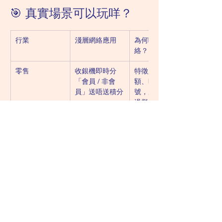
🎯 真實場景可以玩咩？
行業
淺層網絡應用
為何唔用深網
絡？
零售
收銀機即時分
特徵只有購買金
「會員 / 非會
額、時間、卡
員」送唔送積分
號，層數太多會
過擬合
物流
預測包裹「當日
輸入少：路線距
送達 / 延遲」
離、天氣、司機
經驗
智慧農業
感測器判斷「需
溫度、濕度、土
唔需要澆水」
壤 PH 三五個數
就夠
醫療
血壓計 app 分
只有收縮壓、舒
「正常 / 需留
張壓、心率三項