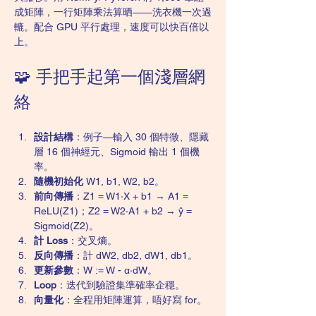
成矩陣，一行矩陣乘法算晒——洗衣機一次過
轆。配合 GPU 平行處理，速度可以快百倍以
上。
🧩 手把手起第一個淺層網
絡
設計結構
：例子—輸入 30 個特徵、隱藏
層 16 個神經元、Sigmoid 輸出 1 個機
率。
隨機初始化
 W1, b1, W2, b2。
前向傳播
：Z1 = W1·X + b1 → A1 = 
ReLU(Z1)；Z2 = W2·A1 + b2 → ŷ = 
Sigmoid(Z2)。
計 Loss
：交叉熵。
反向傳播
：計 dW2, db2, dW1, db1。
更新參數
：W := W - α·dW。
Loop
：迭代到驗證集準確率企穩。
向量化
：全程用矩陣運算，唔好寫 for。