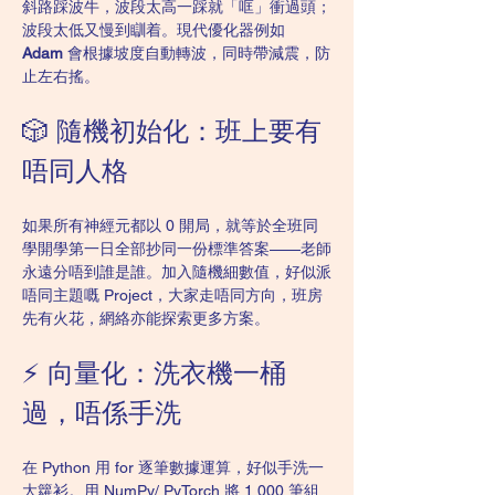
斜路踩波牛，波段太高一踩就「哐」衝過頭；
波段太低又慢到瞓着。現代優化器例如 
Adam
 會根據坡度自動轉波，同時帶減震，防
止左右搖。
🎲 隨機初始化：班上要有
唔同人格
如果所有神經元都以 0 開局，就等於全班同
學開學第一日全部抄同一份標準答案——老師
永遠分唔到誰是誰。加入隨機細數值，好似派
唔同主題嘅 Project，大家走唔同方向，班房
先有火花，網絡亦能探索更多方案。
⚡ 向量化：洗衣機一桶
過，唔係手洗
在 Python 用 for 逐筆數據運算，好似手洗一
大籮衫。用 NumPy/ PyTorch 將 1,000 筆組