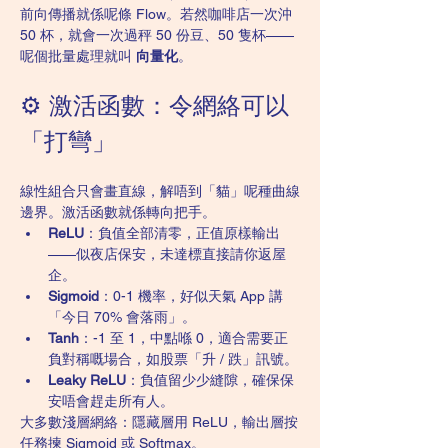
前向傳播就係呢條 Flow。若然咖啡店一次沖 
50 杯，就會一次過秤 50 份豆、50 隻杯——
呢個批量處理就叫 
向量化
。
⚙️ 激活函數：令網絡可以
「打彎」
線性組合只會畫直線，解唔到「貓」呢種曲線
邊界。激活函數就係轉向把手。
ReLU
：負值全部清零，正值原樣輸出
——似夜店保安，未達標直接請你返屋
企。
Sigmoid
：0-1 機率，好似天氣 App 講
「今日 70% 會落雨」。
Tanh
：-1 至 1，中點喺 0，適合需要正
負對稱嘅場合，如股票「升 / 跌」訊號。
Leaky ReLU
：負值留少少縫隙，確保保
安唔會趕走所有人。
大多數淺層網絡：隱藏層用 ReLU，輸出層按
任務揀 Sigmoid 或 Softmax。