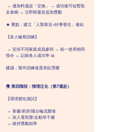
 → 邊加料邊說「交換」 → 成功後可短暫取
走食碗 → 立即歸還並追加獎勵 
★ 重點：建立「人類靠近=好事發生」連結
【多人輪替訓練】
 → 安排不同家庭成員參與 → 統一使用相同
指令 → 記錄各人成功率 📊 
建議：製作訓練進度表貼雪櫃
🌍 第四階段：情境泛化（第7週起） 
【環境變化測試】
 → 客廳/廚房/陽台輪流餵食
 → 加入電視聲/走動等干擾
 → 維持獎勵頻率