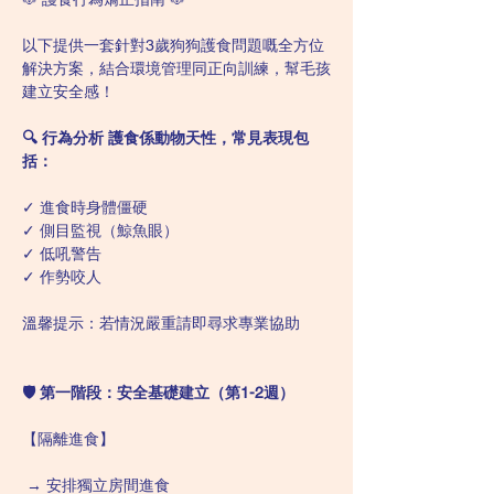
以下提供一套針對3歲狗狗護食問題嘅全方位
解決方案，結合環境管理同正向訓練，幫毛孩
建立安全感！
🔍 行為分析 護食係動物天性，常見表現包
括：
✓ 進食時身體僵硬 
✓ 側目監視（鯨魚眼） 
✓ 低吼警告 
✓ 作勢咬人 
溫馨提示：若情況嚴重請即尋求專業協助
🛡️ 第一階段：安全基礎建立（第1-2週） 
【隔離進食】 
 → 安排獨立房間進食