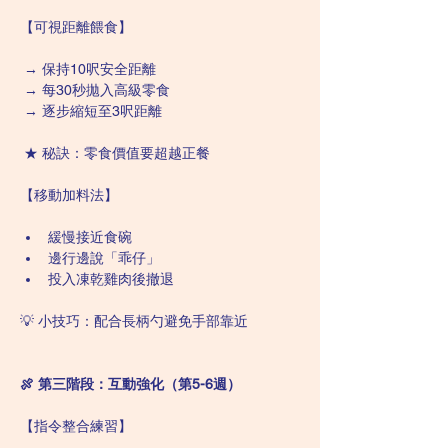
【可視距離餵食】 
 → 保持10呎安全距離
 → 每30秒拋入高級零食
 → 逐步縮短至3呎距離
 ★ 秘訣：零食價值要超越正餐
【移動加料法】
緩慢接近食碗
邊行邊說「乖仔」
投入凍乾雞肉後撤退 
💡 小技巧：配合長柄勺避免手部靠近
🍖 第三階段：互動強化（第5-6週） 
【指令整合練習】