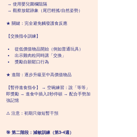
 → 使用嬰兒圍欄阻隔
 → 觀察放鬆跡象（尾巴輕搖/自然姿勢） 
★ 關鍵：完全避免觸發護食反應
【交換指令訓練】
從低價值物品開始（例如普通玩具）
出示雞肉粒同時講「交換」
獎勵自願鬆口行為 
★ 進階：逐步升級至中高價值物品
【暫停進食指令】 → 空碗練習：說「等等」
即獎勵 → 進食中插入2秒停頓 → 配合手勢加
強記憶 
⚠️ 注意：初期只做短暫干預
🎯 第二階段：減敏訓練（第3-4週） 