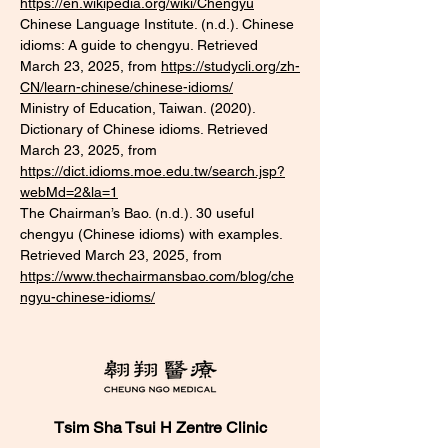
https://en.wikipedia.org/wiki/Chengyu
Chinese Language Institute. (n.d.). Chinese 
idioms: A guide to chengyu. Retrieved 
March 23, 2025, from 
https://studycli.org/zh-
CN/learn-chinese/chinese-idioms/
Ministry of Education, Taiwan. (2020). 
Dictionary of Chinese idioms. Retrieved 
March 23, 2025, from 
https://dict.idioms.moe.edu.tw/search.jsp?
webMd=2&la=1
The Chairman’s Bao. (n.d.). 30 useful 
chengyu (Chinese idioms) with examples. 
Retrieved March 23, 2025, from 
https://www.thechairmansbao.com/blog/che
ngyu-chinese-idioms/
Tsim Sha Tsui H Zentre Clinic