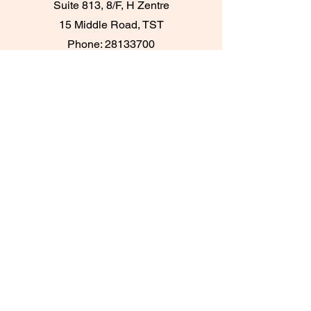
Suite 813, 8/F, H Zentre
15 Middle Road, TST
Phone:
28133700
​Whatsapp：+852
95096276
Central Printing House Clinic
Room 303A & 305,
3/F, Printing House,
6 Duddell Street, Central
Phone:
28716733
/
28716788
Whatsapp：+852
62084539
TKO Maritime Bay Clinic
UG18, UG/F,
Maritime Bay Shopping Centre
Hang Hau, Tseung Kwan O