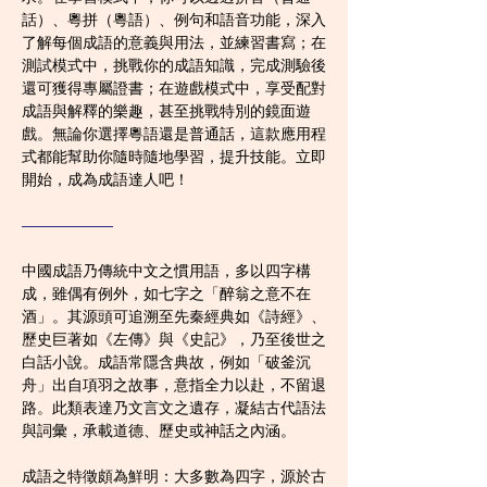
話）、粵拼（粵語）、例句和語音功能，深入
了解每個成語的意義與用法，並練習書寫；在
測試模式中，挑戰你的成語知識，完成測驗後
還可獲得專屬證書；在遊戲模式中，享受配對
成語與解釋的樂趣，甚至挑戰特別的鏡面遊
戲。無論你選擇粵語還是普通話，這款應用程
式都能幫助你隨時隨地學習，提升技能。立即
開始，成為成語達人吧！
——————
中國成語乃傳統中文之慣用語，多以四字構
成，雖偶有例外，如七字之「醉翁之意不在
酒」。其源頭可追溯至先秦經典如《詩經》、
歷史巨著如《左傳》與《史記》，乃至後世之
白話小說。成語常隱含典故，例如「破釜沉
舟」出自項羽之故事，意指全力以赴，不留退
路。此類表達乃文言文之遺存，凝結古代語法
與詞彙，承載道德、歷史或神話之內涵。
成語之特徵頗為鮮明：大多數為四字，源於古