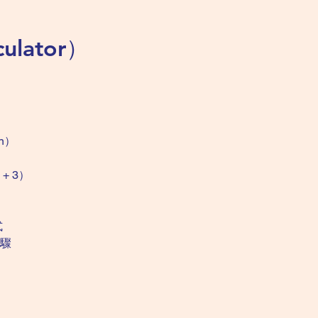
ulator）
on）
 + 3）
式
驟