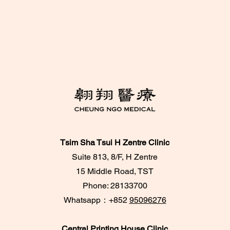
Tsim Sha Tsui H Zentre Clinic
Suite 813, 8/F, H Zentre
15 Middle Road, TST
Phone: 28133700
​Whatsapp：+852
95096276
Central Printing House Clinic