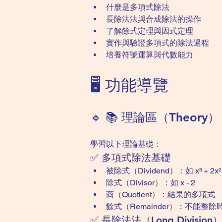
什麼是多項式除法
長除法法與合成除法的操作
了解餘式定理與因式定理
實作與驗證多項式的除法過程
培養符號運算與代數能力
🖥️ 功能導覽
🔹 📚 理論區（Theory）
學習以下理論基礎：
✅ 多項式除法基礎
被除式（Dividend）：如 x³ + 2x² -
除式（Divisor）：如 x - 2
商（Quotient）：結果的多項式
餘式（Remainder）：不能整
✅ 長除法法（Long Division