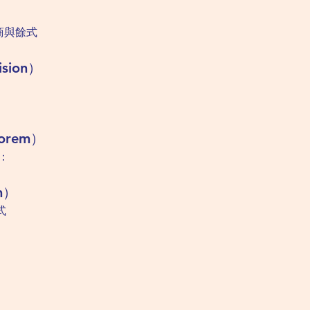
商與餘式
sion）
orem）
則：
m）
因式