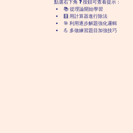
點選右下角 
❓
 按鈕可查看提示：
📚 從理論開始學習
🧮 用計算器進行除法
🎯 利用逐步解題強化邏輯
💪 多做練習題目加強技巧