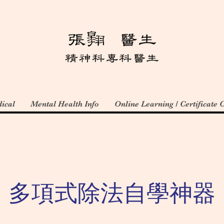
ical
Mental Health Info
Online Learning / Certificate 
多項式除法自學神器