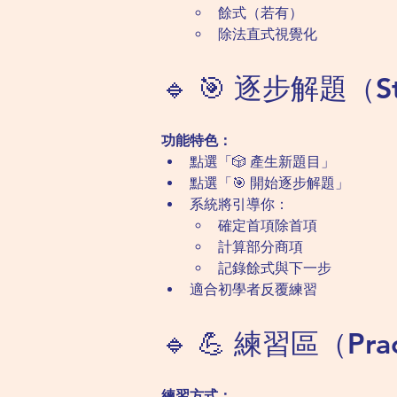
餘式（若有）
除法直式視覺化
🔹 🎯 逐步解題（St
功能特色：
點選「🎲 產生新題目」
點選「🎯 開始逐步解題」
系統將引導你：
確定首項除首項
計算部分商項
記錄餘式與下一步
適合初學者反覆練習
🔹 💪 練習區（Prac
練習方式：