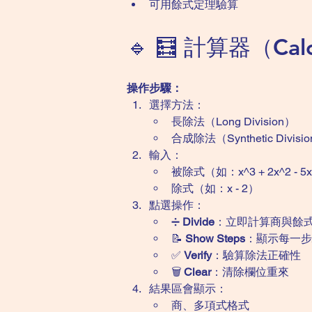
可用餘式定理驗算
🔹 🧮 計算器（Calc
操作步驟：
選擇方法：
長除法（Long Division）
合成除法（Synthetic Divisi
輸入：
被除式（如：x^3 + 2x^2 - 5x
除式（如：x - 2）
點選操作：
➗ 
Divide
：立即計算商與餘
📝 
Show Steps
：顯示每一步
✅ 
Verify
：驗算除法正確性
🗑️ 
Clear
：清除欄位重來
結果區會顯示：
商、多項式格式