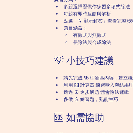
多題選擇題供你練習多項式除法
每題有即時反饋與解析
點選「💡 顯示解答」查看完整步
題目涵蓋：
有餘式與無餘式
長除法與合成除法
💡 小技巧建議
請先完成 📚 理論區內容，建立
利用 🧮 計算器 練習輸入與結果
透過 🎯 逐步解題 體會除法邏輯
多做 💪 練習題，熟能生巧
🆘 如需協助