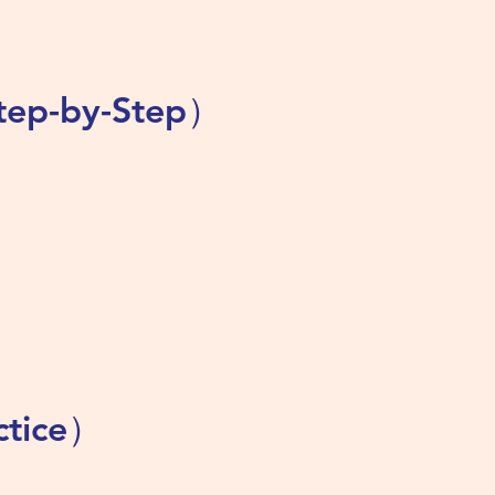
ep-by-Step）
tice）