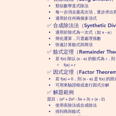
類似數學直式除法
每一步消去最高次項，逐步求出
適用於任何兩個多項式
✅ 合成除法法（Synthetic Divi
適用於除式為一次式（如 x - a）
簡化運算，只需處理係數
快速計算餘式與商項
✅ 餘式定理（Remainder The
若 f(x) 除以 (x - a) 的餘式為 r，
f(a) = r
✅ 因式定理（Factor Theore
若 f(a) = 0，則 (x - a) 是 f(x) 的
可用來驗證根或進行因式分解
✅ 解題範例
題目：(x³ + 2x² - 5x + 3) ÷ (x - 2)
使用長除法或合成除法
得到商與餘式