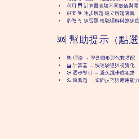
利用 🧮 計算器實驗不同數值與
跟著 🎯 逐步解題 建立解題邏輯
多做 💪 練習題 檢驗理解與熟練
🆘 幫助提示（點選
📚 理論 → 學會圖形與代數搭配
🧮 計算器 → 快速驗證與視覺化
🎯 逐步導引 → 避免跳步或犯錯
💪 練習題 → 鞏固技巧與應用能