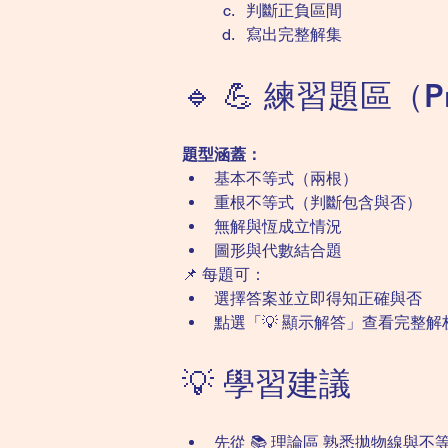
判斷正負區間
寫出完整解集
🔹 💪 練習題區（Pr
題型涵蓋：
基本不等式（兩根）
重根不等式（判斷包含與否）
無解與恆成立情況
圖形與代數結合題
📌 每題可：
選擇答案並立即得知正確與否
點選「💡 顯示解答」查看完整解
💡 學習建議
先從 📚 理論區 熟悉拋物線與不