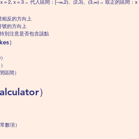
x = 2, x = 3→ 代入區間：[−∞,2)、(2,3)、(3,∞)→ 取正的區間：x < 
）
號相反的方向上
符號的方向上
 需特別注意是否包含該點
kes）
0）
≥）
 閉區間）
lculator）
、常數項）