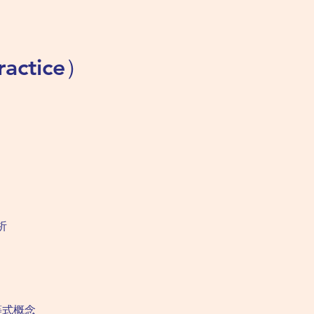
actice）
析
等式概念