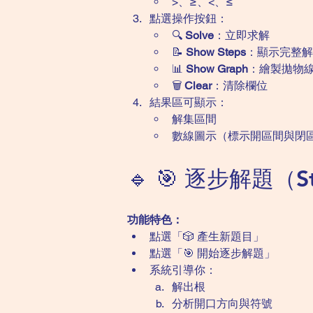
>、≥、<、≤
點選操作按鈕：
🔍 
Solve
：立即求解
📝 
Show Steps
：顯示完整解
📊 
Show Graph
：繪製拋物
🗑️ 
Clear
：清除欄位
結果區可顯示：
解集區間
數線圖示（標示開區間與閉
🔹 🎯 逐步解題（St
功能特色：
點選「🎲 產生新題目」
點選「🎯 開始逐步解題」
系統引導你：
解出根
分析開口方向與符號