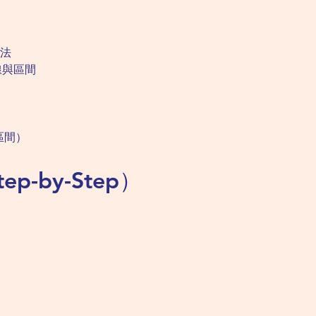
法
線與區間
區間）
ep-by-Step）