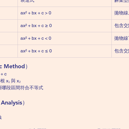
表達式
解集型
ax² + bx + c > 0
拋物線
ax² + bx + c ≥ 0
包含交
ax² + bx + c < 0
拋物線
ax² + bx + c ≤ 0
包含交
 Method）
+ c
 x₁ 與 x₂
斷哪段區間符合不等式
alysis）
負