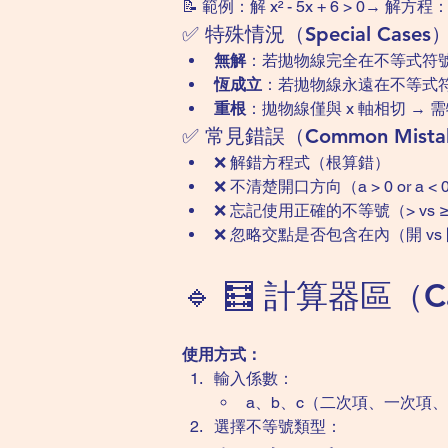
📝 範例：解 x² - 5x + 6 > 0→ 解方程：
✅ 特殊情況（Special Cases
無解
：若拋物線完全在不等式符
恆成立
：若拋物線永遠在不等式
重根
：拋物線僅與 x 軸相切 →
✅ 常見錯誤（Common Mista
❌ 解錯方程式（根算錯）
❌ 不清楚開口方向（a > 0 or a < 
❌ 忘記使用正確的不等號（> vs 
❌ 忽略交點是否包含在內（開 vs
🔹 🧮 計算器區（Ca
使用方式：
輸入係數：
a、b、c（二次項、一次項
選擇不等號類型：