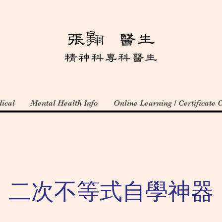
ical
Mental Health Info
Online Learning / Certificate 
二次不等式自學神器