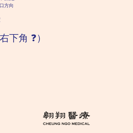
開口方向
度
右下角 ❓）
力