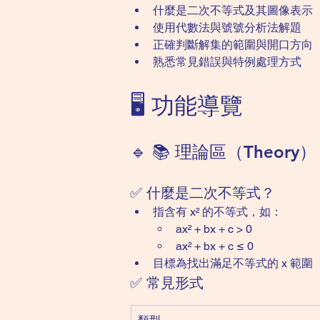
什麼是二次不等式及其圖像表示
使用代數法與號號分析法解題
正確判斷解集的範圍與開口方向
熟悉常見錯誤與特例處理方式
🖥️ 功能導覽
🔹 📚 理論區（Theory）
✅ 什麼是二次不等式？
指含有 x² 的不等式，如：
ax² + bx + c > 0
ax² + bx + c ≤ 0
目標為找出滿足不等式的 x 範圍
✅ 常見形式