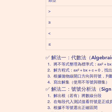
類型
>
≥
<
≤
✅ 解法一：代數法（Algebraic
將不等式整理為標準式：ax² + bx 
解方程式：ax² + bx + c = 0，找出根
根據拋物線開口方向與符號，判
寫出解集（使用不等號與聯集）
✅ 解法二：號號分析法（Sign An
解出根（若有）將數線分段
在每段代入測試值看符號是正或
根據不等號選出正確區間