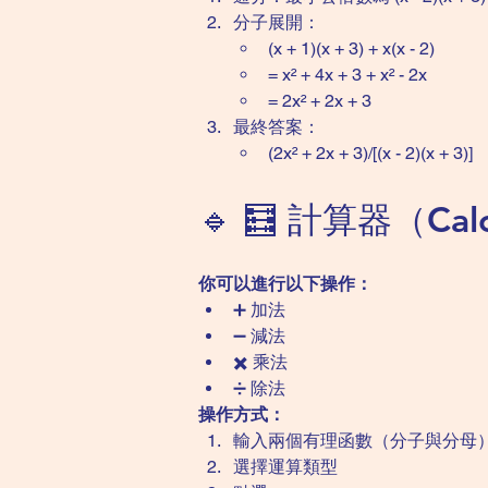
分子展開：
(x + 1)(x + 3) + x(x - 2)
= x² + 4x + 3 + x² - 2x
= 2x² + 2x + 3
最終答案：
(2x² + 2x + 3)/[(x - 2)(x + 3)]
🔹 🧮 計算器（Calc
你可以進行以下操作：
➕ 加法
➖ 減法
✖️ 乘法
➗ 除法
操作方式：
輸入兩個有理函數（分子與分母
選擇運算類型