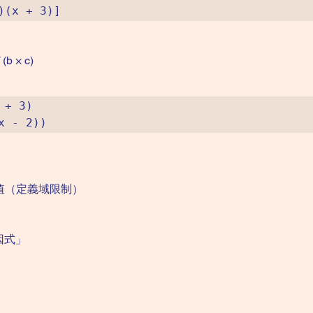
 (b × c)
+ 3)

的值（定義域限制）
因式」