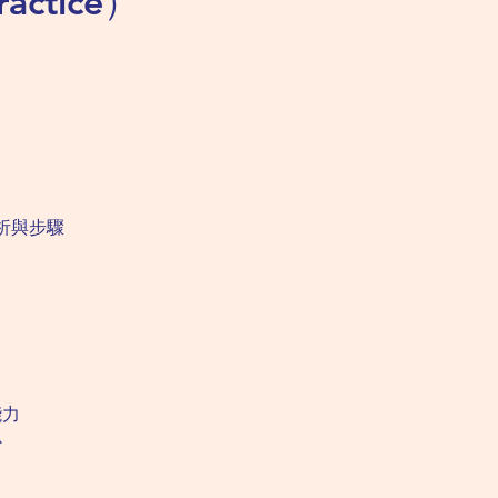
actice）
析與步驟
能力
心