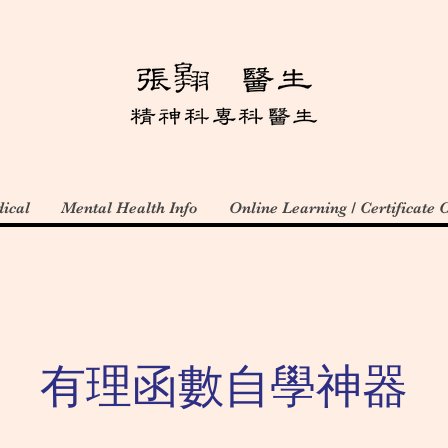
ical
Mental Health Info
Online Learning / Certificate 
有理函數自學神器