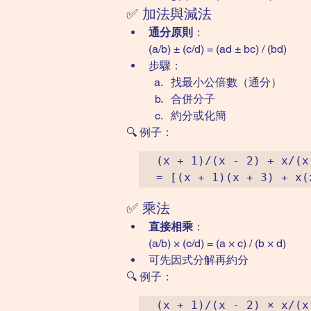
✅ 加法與減法
通分原則
：
(a/b) ± (c/d) = (ad ± bc) / (bd)
步驟：
找最小公倍數（通分）
合併分子
約分或化簡
🔍 例子：
(x + 1)/(x - 2) + x/(x 
✅ 乘法
直接相乘
：
(a/b) × (c/d) = (a × c) / (b × d)
可先因式分解再約分
🔍 例子：
(x + 1)/(x - 2) × x/(x 