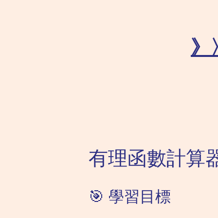
》
有理函數計算
🎯 學習目標