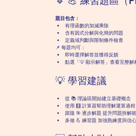
🔹 💪 練習題區（Pr
題目包含：
有理函數的加減乘除
含有因式分解與化簡的問題
定義域判斷與限制條件檢查
📌 每題均可：
即時選擇解答並獲得反饋
點選「💡 顯示解答」查看完整解
💡 學習建議
從 📚 理論區開始建立基礎概念
使用 🧮 計算器幫助理解運算過程
跟隨 🎯 逐步解題 提升問題拆解
多做 💪 練習題 加強熟練度與信