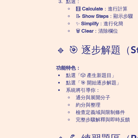
點選：
🧮 
Calculate
：進行計算
📝 
Show Steps
：顯示步驟
✨ 
Simplify
：進行化簡
🗑️ 
Clear
：清除欄位
🔹 🎯 逐步解題（St
功能特色：
點選「🎲 產生新題目」
點選「🎯 開始逐步解題」
系統將引導你：
通分與展開分子
約分與整理
檢查定義域與限制條件
完整步驟解釋與即時反饋