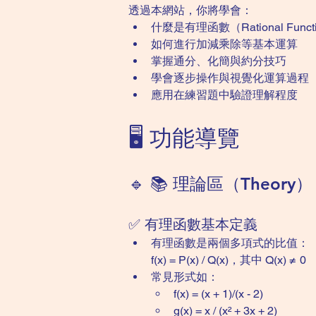
透過本網站，你將學會：
什麼是有理函數（Rational Funct
如何進行加減乘除等基本運算
掌握通分、化簡與約分技巧
學會逐步操作與視覺化運算過程
應用在練習題中驗證理解程度
🖥️ 功能導覽
🔹 📚 理論區（Theory）
✅ 有理函數基本定義
有理函數是兩個多項式的比值：
f(x) = P(x) / Q(x)，其中 Q(x) ≠ 0
常見形式如：
f(x) = (x + 1)/(x - 2)
g(x) = x / (x² + 3x + 2)