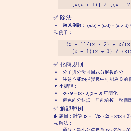
✅ 除法
乘以倒數
： (a/b) ÷ (c/d) = (a × d) /
🔍 例子：
(x + 1)/(x - 2) ÷ x/(x 
✅ 化簡規則
分子與分母可因式分解後約分
注意不能約掉變數中可能為 0 
📌 小提醒：
x² - 9 = (x - 3)(x + 3) 可簡化
避免約分錯誤：只能約掉「整個
✅ 解題範例
📝 題目：計算 (x + 1)/(x - 2) + x/(x + 3)
🔍 解法：
通分：最小公倍數為 (x - 2)(x + 3)