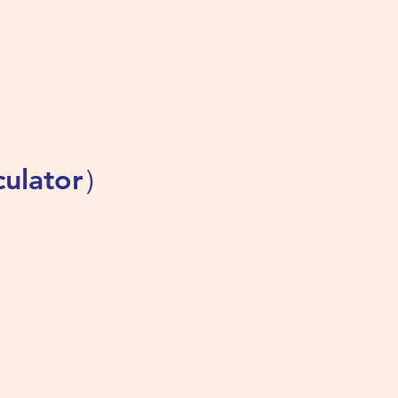
ulator）
）