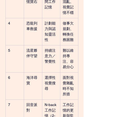
憶寶石
間工作
混亂、
記憶
視覺記
憶不穩
4
恐龍列
計劃能
做事欠
車救援
力與認
規劃、
知靈活
轉換任
性
務困難
5
流星夥
持續注
難以維
伴守望
意力／
持專
警覺性
注、容
易分心
6
海洋尋
選擇性
面對視
寶
視覺搜
覺雜亂
尋
時不知
所措
7
回音派
N-back 
工作記
對
工作記
憶的更
憶（2-
新與監