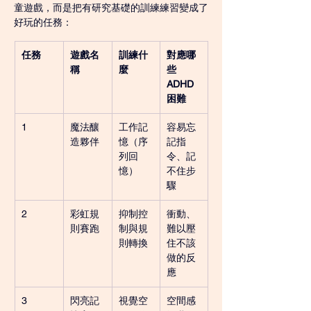
童遊戲，而是把有研究基礎的訓練練習變成了
好玩的任務：
任務
遊戲名
訓練什
對應哪
稱
麼
些 
ADHD 
困難
1
魔法釀
工作記
容易忘
造夥伴
憶（序
記指
列回
令、記
憶）
不住步
驟
2
彩虹規
抑制控
衝動、
則賽跑
制與規
難以壓
則轉換
住不該
做的反
應
3
閃亮記
視覺空
空間感