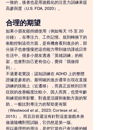
一致的，後者也是用遊戲化的注意力訓練來提
高參與度（U.S. FDA, 2020）。
合理的期望
如果小朋友能持續使用（例如每天 15 至 20 
分鐘），在專注力、工作記憶、規則轉換下的
衝動控制這些方面，是有機會看到進步的，部
分孩子也會慢慢把這些能力帶到做功課或日常
生活中。很多小朋友透過「英雄訓練」的框
架，也會對自己更有信心，覺得「我做得
到」。
不過要老實說：認知訓練在 ADHD 上的整體
證據是參差的。最明確的進步通常出現在直接
訓練的技能上（近遷移），而真正反映到日常
症狀的改善幅度比較小、因人而異，也受年齡
和練習頻率影響。對過度活躍和衝動方面的幫
助，一般比對專注力的幫助更有限
（Westwood et al., 2023; Cortese et al., 
2015）。而且目前還沒有針對這套遊戲本身
做過隨機對照試驗，它仍然是第一版。
所以最理想的用法，是把它當作已有治療的輔