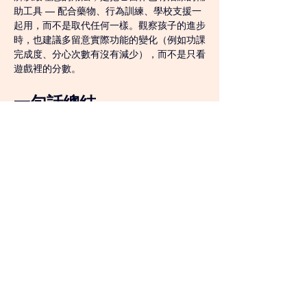
助工具 — 配合藥物、行為訓練、學校支援一
起用，而不是取代任何一樣。觀察孩子的進步
時，也建議多留意實際功能的變化（例如功課
完成度、分心次數有沒有減少），而不是只看
遊戲裡的分數。
一句話總結
「奇蹟英雄學院」是精神科醫生做出來的免費
工具，把針對 ADHD 核心認知弱項的訓練變
成了好玩的小遊戲。它不能取代專業治療，但
作為輔助，門檻極低、隨時可用，值得一試。
直接打開 
wha-adhd.netlify.app
 就可以開始
玩，不用裝任何東西。在家用、醫生推薦用都
可以。
Tsim Sha Tsui H Zentre Clinic