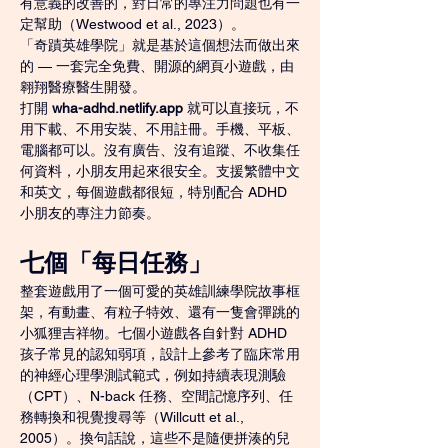
有意義的改善的，對日常的專注力問題也有一
定幫助（Westwood et al., 2023）。
「奇蹟英雄學院」就是基於這個想法而做出來
的 — 一套完全免費、開源的網頁小遊戲，由
翱翔醫療醫生開發。
打開 
wha-adhd.netlify.app
 就可以直接玩，不
用下載、不用安裝、不用註冊。手機、平板、
電腦都可以。沒有廣告、沒有追蹤、不收集任
何資料，小朋友用起來很安全。支援繁體中文
和英文，每個遊戲都很短，特別配合 ADHD 
小朋友的專注力節奏。
七個「每日任務」
整套遊戲用了一個可愛的英雄訓練學院故事框
架，有動畫、有粒子特效、還有一隻會彈跳的
小狐狸吉祥物。七個小遊戲各自針對 ADHD 
孩子常見的認知弱項，設計上參考了臨床常用
的神經心理學測試範式，例如持續表現測驗
（CPT）、N-back 任務、空間記憶序列、任
務轉換和視覺搜尋等（Willcutt et al., 
2005）。換句話說，這些不是隨便拼湊的兒