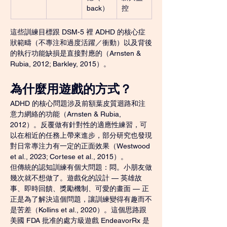
back）
控
這些訓練目標跟 DSM-5 裡 ADHD 的核心症
狀範疇（不專注和過度活躍／衝動）以及背後
的執行功能缺損是直接對應的（Arnsten & 
Rubia, 2012; Barkley, 2015）。
為什麼用遊戲的方式？
ADHD 的核心問題涉及前額葉皮質迴路和注
意力網絡的功能（Arnsten & Rubia, 
2012）。反覆做有針對性的適應性練習，可
以在相近的任務上帶來進步，部分研究也發現
對日常專注力有一定的正面效果（Westwood 
et al., 2023; Cortese et al., 2015）。
但傳統的認知訓練有個大問題：悶。小朋友做
幾次就不想做了。遊戲化的設計 — 英雄故
事、即時回饋、獎勵機制、可愛的畫面 — 正
正是為了解決這個問題，讓訓練變得有趣而不
是苦差（Kollins et al., 2020）。這個思路跟
美國 FDA 批准的處方級遊戲 EndeavorRx 是