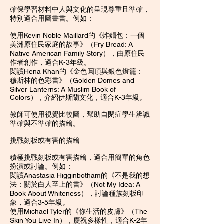
確保學習材料中人與文化的呈現尊重且準確，
特別適合用圖畫書。例如：
使用Kevin Noble Maillard的《炸麵包：一個
美洲原住民家庭的故事》（Fry Bread: A
Native American Family Story），由原住民
作者創作，適合K-3年級。
閱讀Hena Khan的《金色圓頂與銀色燈籠：
穆斯林的色彩書》（Golden Domes and
Silver Lanterns: A Muslim Book of
Colors），介紹伊斯蘭文化，適合K-3年級。
教師可使用視覺比較圖，幫助自閉症學生辨識
準確與不準確的描繪。
挑戰刻板或有害的描繪
積極挑戰刻板或有害描繪，適合用簡單的角色
扮演或討論。例如：
閱讀Anastasia Higginbotham的《不是我的想
法：關於白人至上的書》（Not My Idea: A
Book About Whiteness），討論種族刻板印
象，適合3-5年級。
使用Michael Tyler的《你生活的皮膚》（The
Skin You Live In），慶祝多樣性，適合K-2年