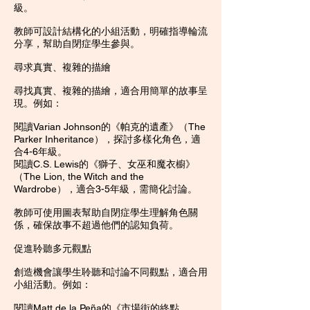
級。
教師可設計結構化的小組活動，明確指導輪流
分享，幫助自閉症學生參與。
尋求真實、複雜的描繪
尋找真實、複雜的描繪，適合用簡單的故事呈
現。例如：
閱讀Varian Johnson的《帕克的遺產》（The
Parker Inheritance），探討多樣化角色，適
合4-6年級。
閱讀C.S. Lewis的《獅子、女巫和魔衣櫥》
（The Lion, the Witch and the
Wardrobe），適合3-5年級，需簡化討論。
教師可使用圖表幫助自閉症學生理解角色關
係，確保故事不超過他們的認知負荷。
促進聆聽多元觀點
創造機會讓學生聆聽和討論不同觀點，適合用
小組活動。例如：
閱讀Matt de la Peña的《市場街的終點