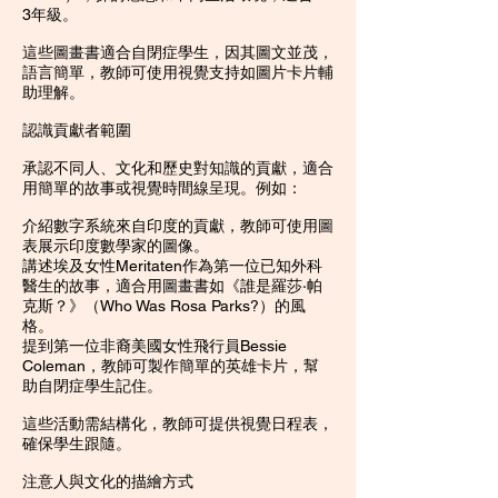
3年級。
這些圖畫書適合自閉症學生，因其圖文並茂，
語言簡單，教師可使用視覺支持如圖片卡片輔
助理解。
認識貢獻者範圍
承認不同人、文化和歷史對知識的貢獻，適合
用簡單的故事或視覺時間線呈現。例如：
介紹數字系統來自印度的貢獻，教師可使用圖
表展示印度數學家的圖像。
講述埃及女性Meritaten作為第一位已知外科
醫生的故事，適合用圖畫書如《誰是羅莎·帕
克斯？》（Who Was Rosa Parks?）的風
格。
提到第一位非裔美國女性飛行員Bessie
Coleman，教師可製作簡單的英雄卡片，幫
助自閉症學生記住。
這些活動需結構化，教師可提供視覺日程表，
確保學生跟隨。
注意人與文化的描繪方式