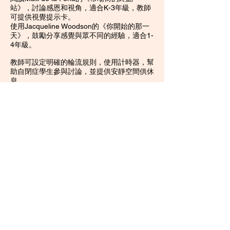
站》，討論感恩和視角，適合K-3年級，教師
可提供視覺提示卡。
使用Jacqueline Woodson的《你開始的那一
天》，鼓勵分享感覺與眾不同的經驗，適合1-
4年級。
教師可設定明確的輪流規則，使用計時器，幫
助自閉症學生參與討論，並提供安靜空間供休
息。
Tsim Sha Tsui H Zentre Clinic
Suite 813, 8/F, H Zentre
15 Middle Road, TST
Phone:
28133700
​Whatsapp：+852
95096276