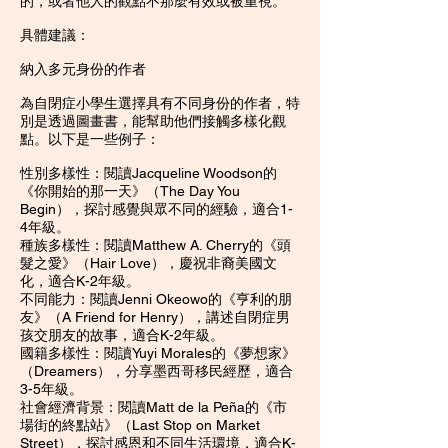
的，或者他人的觀點不那麼有效或被重視。
具體建議：
納入多元身份的作者
為自閉症小學生選擇具有不同身份的作者，特
別是透過圖畫書，能幫助他們接觸多樣化觀
點。以下是一些例子：
性別多樣性：閱讀Jacqueline Woodson的
《你開始的那一天》（The Day You
Begin），探討感覺與眾不同的經驗，適合1-
4年級。
種族多樣性：閱讀Matthew A. Cherry的《頭
髮之愛》（Hair Love），慶祝非裔美國文
化，適合K-2年級。
不同能力：閱讀Jenni Okeowo的《亨利的朋
友》（A Friend for Henry），講述自閉症男
孩交朋友的故事，適合K-2年級。
國籍多樣性：閱讀Yuyi Morales的《夢想家》
（Dreamers），分享墨西哥移民經歷，適合
3-5年級。
社會經濟背景：閱讀Matt de la Peña的《市
場街的終點站》（Last Stop on Market
Street），探討感恩和不同生活環境，適合K-