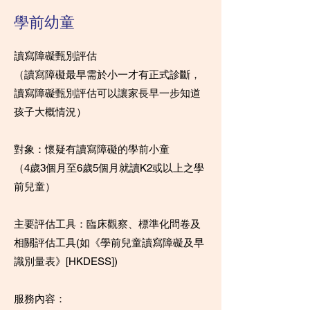
學前幼童
讀寫障礙甄別評估
（讀寫障礙最早需於小一才有正式診斷，
讀寫障礙甄別評估可以讓家長早一步知道
孩子大概情況）
對象：懷疑有讀寫障礙的學前小童
（4歲3個月至6歲5個月就讀K2或以上之學
前兒童）
主要評估工具：臨床觀察、標準化問卷及
相關評估工具(如《學前兒童讀寫障礙及早
識別量表》[HKDESS])
服務內容：