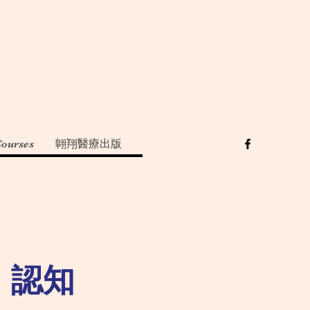
Courses
翺翔醫療出版
：認知