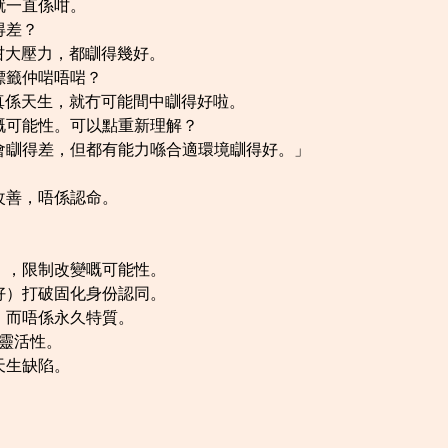
就一直係咁。
得差？
冇咁大壓力，都瞓得幾好。
標籤仲啱唔啱？
果真係天生，就冇可能間中瞓得好啦。
嘅可能性。可以點重新理解？
會瞓得差，但都有能力喺合適環境瞓得好。」
改善，唔係認命。
」，限制改變嘅可能性。
好）打破固化身份認同。
，而唔係永久特質。
維靈活性。
天生缺陷。