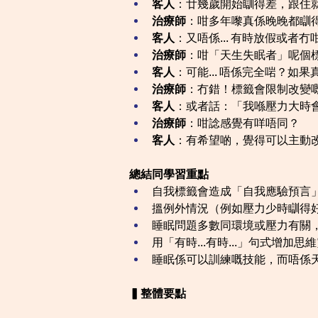
客人
：廿幾歲開始瞓得差，跟住
治療師
：咁多年嚟真係晚晚都瞓
客人
：又唔係... 有時放假或者
治療師
：咁「天生失眠者」呢個
客人
：可能... 唔係完全啱？如
治療師
：冇錯！標籤會限制改變
客人
：或者話：「我喺壓力大時
治療師
：咁諗感覺有咩唔同？
客人
：有希望啲，覺得可以主動
總結同學習重點
自我標籤會造成「自我應驗預言
搵例外情況（例如壓力少時瞓得
睡眠問題多數同環境或壓力有關
用「有時...有時...」句式增加思
睡眠係可以訓練嘅技能，而唔係
▍整體要點