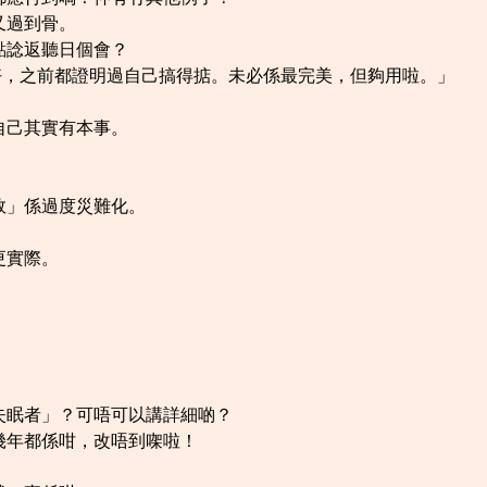
又過到骨。
點諗返聽日個會？
唔好，之前都證明過自己搞得掂。未必係最完美，但夠用啦。」
自己其實有本事。
敗」係過度災難化。
更實際。
失眠者」？可唔可以講詳細啲？
幾年都係咁，改唔到㗎啦！