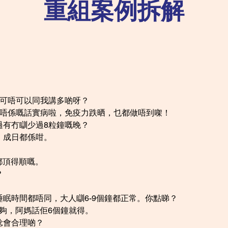
重組案例拆解
？可唔可以同我講多啲呀？
！唔係嘅話實病啦，免疫力跌晒，乜都做唔到㗎！
過有冇瞓少過8粒鐘嘅晚？
，成日都係咁。
但都頂得順嘅。
？
眠時間都唔同，大人瞓6-9個鐘都正常。你點睇？
鐘都夠，阿媽話佢6個鐘就得。
諗會合理啲？