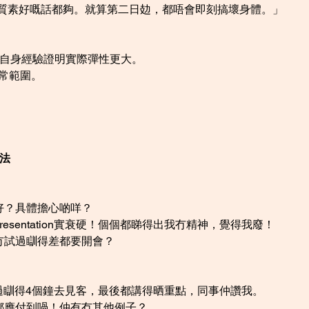
鐘，質素好嘅話都夠。就算第二日攰，都唔會即刻搞壞身體。」
但自身經驗證明實際彈性更大。
正常範圍。
。
法
好？具體擔心啲咩？
esentation實衰硬！個個都睇得出我冇精神，覺得我廢！
冇試過瞓得差都要開會？
。試過瞓得4個鐘去見客，最後都講得晒重點，同事仲讚我。
都應付到喎！仲有冇其他例子？