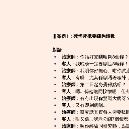
▍案例1：死慳死抵要瞓夠鐘數
對話
治療師
：你話好驚瞓唔夠8個鐘
客人
：我晚晚一定要瞓足8粒鐘
治療師
：我明你好擔心。咁你試
客人
：有呀，尤其係瞓唔著嗰陣
治療師
：第二日起身覺得點呀？
客人
：嗯... 係攰啲同忟憎啲，
治療師
：有冇出現你驚嘅大病呀
客人
：又冇即刻病喎...
治療師
：研究話其實每人需要嘅睡
客人
：咁又係... 我老公瞓7個
治療師
：照你經驗同研究睇，點