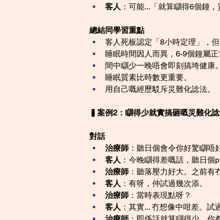
客人
：可能...「就算瞓得6個
總結同學習重點
客人死板認定「8小時定理」，
睡眠時間因人而異，6-9個鐘屬
間中瞓少一晚唔會即刻搞垮健康
睡眠質素比時數更重要。
用自己嘅經歷駁斥災難化諗法。
▍案例2：瞓得少就實搞砸嘅災難化諗
對話
治療師
：聽日個會令你好驚瞓唔
客人
：今晚瞓得差嘅話，聽日個pr
治療師
：聽落壓力好大。之前有
客人
：有呀，仲試過幾次添。
治療師
：當時表現點呀？
客人
：其實... 冇想像中咁差
治療師
：即係話就算瞓得少，你