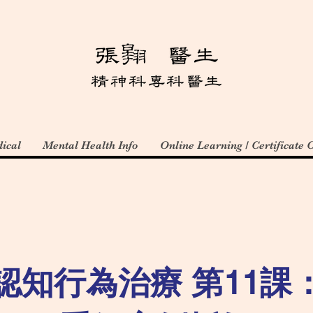
ical
Mental Health Info
Online Learning / Certificate 
認知行為治療 第11課