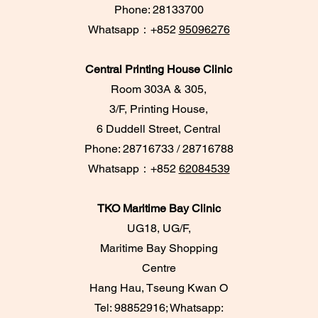
Phone: 28133700
​Whatsapp：+852
95096276
Central Printing House Clinic
Room 303A & 305,
3/F, Printing House,
6 Duddell Street, Central
Phone: 28716733 / 28716788
Whatsapp：+852
62084539
TKO Maritime Bay Clinic
UG18, UG/F,
Maritime Bay Shopping
Centre
Hang Hau, Tseung Kwan O
Tel: 98852916; Whatsapp: