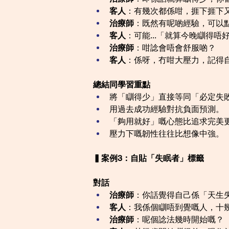
客人
：有幾次都係咁，捱下捱下
治療師
：既然有呢啲經驗，可以
客人
：可能...「就算今晚瞓得
治療師
：咁諗會唔會舒服啲？
客人
：係呀，冇咁大壓力，記得
總結同學習重點
將「瞓得少」直接等同「必定失
用過去成功經驗對抗負面預測。
「夠用就好」嘅心態比追求完美
壓力下嘅韌性往往比想像中強。
▍案例3：自貼「失眠者」標籤
對話
治療師
：你話覺得自己係「天生
客人
：我係個瞓唔到覺嘅人，十
治療師
：呢個諗法幾時開始嘅？