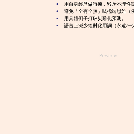
用自身經歷做證據，駁斥不理性
避免「全有全無」嘅極端思維（例如「
用具體例子打破災難化預測。
語言上減少絕對化用詞（永遠/一
Previous