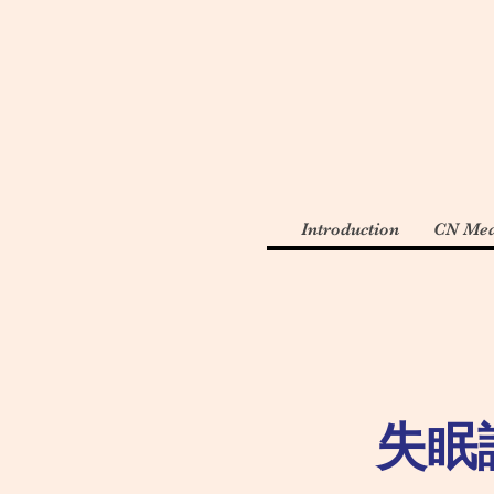
Introduction
CN Med
失眠