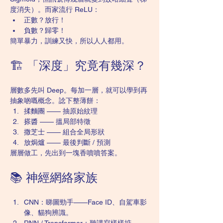
度消失）。而家流行 ReLU：
正數？放行！
負數？歸零！
簡單暴力，訓練又快，所以人人都用。
🏗️ 「深度」究竟有幾深？
層數多先叫 Deep。每加一層，就可以學到再
抽象啲嘅概念。諗下整薄餅：
揉麵團 —— 抽原始紋理
搽醬 —— 搵局部特徵
撒芝士 —— 組合全局形狀
放焗爐 —— 最後判斷 / 預測
層層做工，先出到一塊香噴噴答案。
📚 神經網絡家族
CNN：睇圖勁手——Face ID、自駕車影
像、貓狗辨識。