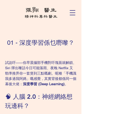
01 - 深度學習係乜嘢嚟？
試諗吓——你早晨攞部手機對吓塊面就解鎖、
Siri 彈出嚟話今日可能落雨、夜晚 Netflix 又
勁準推畀你一套煲到三點嘅劇。呢種「手機識
我多過我阿媽」嘅感覺，其實背後都係同一個
幕後大佬：
深度學習 (Deep Learning)
。
🧠 人腦 2.0：神經網絡想
玩邊科？