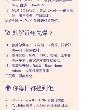
RNN / Transformer：聽講寫樣樣掂——
Siri、翻譯、ChatGPT。
MLP（全連接）：專治 Excel——銷售預
測、用戶流失、詐騙監測。
唔好少睇 MLP，企業賺錢好多靠佢。
🚀 點解近年先爆？
數據似瀑布：IG 自拍、抖音片、語音訊
息—日日都係教材。
硬件開掛：GPU、TPU、雲端，原本要
算兩星期，依家沖杯咖啡就搞掂。
演算法升呢：ReLU、BatchNorm、
Adam… 令訓練穩定又準。
三寶齊，即刻進化。
🌍 你每日都撞到佢
iPhone Face ID：CNN 監住你塊面。
YouTube 推片：模型研究你凌晨 click 