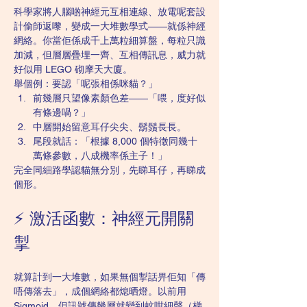
科學家將人腦啲神經元互相連線、放電呢套設
計偷師返嚟，變成一大堆數學式——就係神經
網絡。你當佢係成千上萬粒細算盤，每粒只識
加減，但層層疊埋一齊、互相傳訊息，威力就
好似用 LEGO 砌摩天大廈。
舉個例：要認「呢張相係咪貓？」
前幾層只望像素顏色差——「喂，度好似
有條邊喎？」
中層開始留意耳仔尖尖、鬍鬚長長。
尾段就話：「根據 8,000 個特徵同幾十
萬條參數，八成機率係主子！」
完全同細路學認貓無分別，先睇耳仔，再睇成
個形。
⚡ 激活函數：神經元開關
掣
就算計到一大堆數，如果無個掣話畀佢知「傳
唔傳落去」，成個網絡都熄晒燈。以前用 
Sigmoid，但訊號傳幾層就變到蚊咁細聲（梯