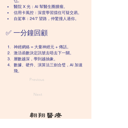
乜。
醫院 X 光：AI 幫醫生圈腫瘤。
信用卡風控：深度學習擋住可疑交易。
自駕車：24/7 望路，仲驚撞人過你。
✅ 一分鐘回顧
神經網絡 = 大量神經元 + 傳話。
激活函數決定訊號去唔去下一關。
層數越深，學到越抽象。
數據、硬件、演算法三劍合璧，AI 加速
飛。
Previous
Next