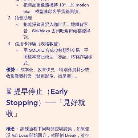
把商品圖像隨機轉 10°、加 motion 
blur，模型連顧客手震都識讀。
語音助理
把乾淨錄音混入咖啡店、地鐵背景
音，Siri/Alexa 去到旺角街頭都聽得
到。
信用卡詐騙（表格數據）
用 SMOTE 合成少數類別交易，平
衡樣本防止模型「忘記」稀有詐騙樣
式。
優勢：
 成本低、效果快見；特別係資料少或
收集難嘅行業（醫療影像、衛星圖）。
⏳ 提早停止（Early 
Stopping）──「見好就
收」
概念：
 訓練過程中同時監控驗證集，如果發
現 Val Loss 開始回升，就即刻 Break，並存