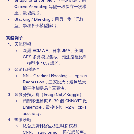
Snapshot Ensemble：同一次訓練，用 
Cosine Annealing 每隔一段保存一次權
重，最後集成。
Stacking / Blending：用另一隻「元模
型」學埋各子模型輸出。
實務例子：
天氣預報
歐洲 ECMWF、日本 JMA、美國 
GFS 多路模型集成，預測路徑比單
一模型少 10% 誤差。
金融風險評估
NN + Gradient Boosting + Logistic 
Regression，三家投票；遇到黑天
鵝事件都唔易全軍覆沒。
圖像分類大賽（ImageNet／Kaggle）
頭部隊伍動輒 5–30 個 CNN/ViT 做 
Ensemble，最後多榨 1–2% Top-1 
accuracy。
醫療診斷
結合皮膚科醫生標註嘅樹模型、
CNN、Transformer，降低誤診率。