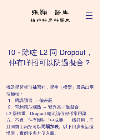
10 - 除咗 L2 同 Dropout，
仲有咩招可以防過擬合？
機器學習就似補習社，學生（模型）最易出兩
個極端：
唔識讀書 → 偏差高
背到滾瓜爛熟 → 變異高／過擬合
L2 罰權重、Dropout 輪流請假都係常用藥
方。不過，仲有幾味「中成藥」一樣好用，而
且同前面兩招可以
同場加映
。以下用廣東話慢
慢講，實例多多方便入腦。