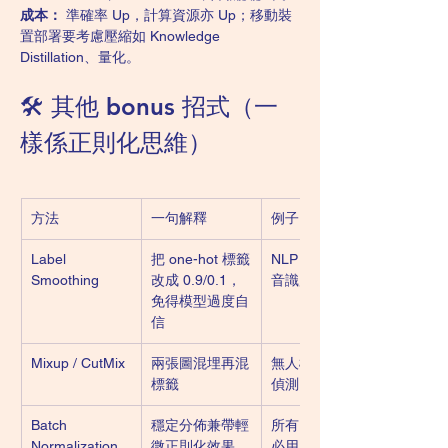
成本：
 準確率 Up，計算資源亦 Up；移動裝
置部署要考慮壓縮如 Knowledge 
Distillation、量化。
🛠️ 其他 bonus 招式（一
樣係正則化思維）
方法
一句解釋
例子
Label 
把 one-hot 標籤
NLP 翻譯、語
Smoothing
改成 0.9/0.1，
音識別
免得模型過度自
信
Mixup / CutMix
兩張圖混埋再混
無人機農田病斑
標籤
偵測
Batch 
穩定分佈兼帶輕
所有 CNN 幾乎
Normalization
微正則化效果
必用