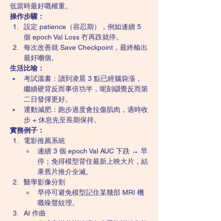
低當時最好嘅權重。
操作步驟：
設定 patience（容忍期），例如連續 5 
個 epoch Val Loss 冇再跌就停。
每次改善就 Save Checkpoint，最終輸出
最好嗰個。
生活比喻：
考試溫書：讀到凌晨 3 點已經腦袋漲，
繼續硬背反而事倍功半，呢刻瞓覺反而第
二日發揮更好。
運動減肥：跑步過度會拉傷肌肉，適時收
步 + 休息先至長期保持。
實務例子：
電影推薦系統
連續 3 個 epoch Val AUC 下跌 → 早
停；免得模型背住最新上映大片，結
果舊片推介全滅。
醫學影像分割
早停可避免模型記住某幾部 MRI 機
嘅噪聲紋理。
AI 作曲