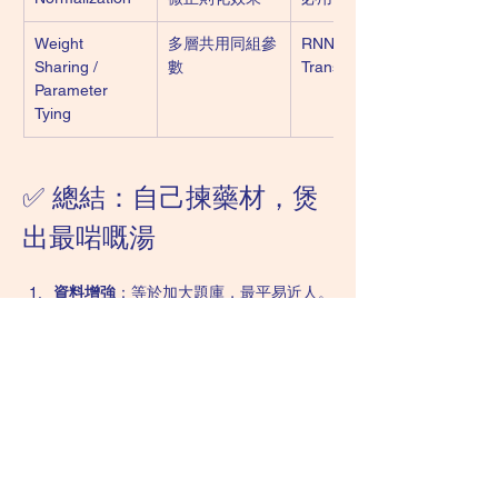
Weight 
多層共用同組參
RNN、
Sharing / 
數
Transformers
Parameter 
Tying
✅ 總結：自己揀藥材，煲
出最啱嘅湯
資料增強
：等於加大題庫，最平易近人。
提早停止
：見好即收，零成本又安全。
模型集成
：多師傅保駕，效果最好但最食
資源。
佢哋同 L2、Dropout 
互唔排斥
，可以自由組
合：
影像專案：Augmentation + Dropout + 
Early Stop