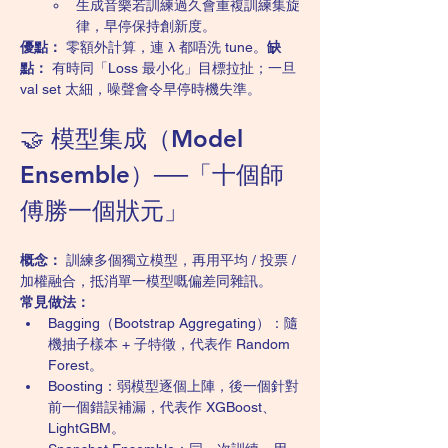
生成音樂若訓練過久會重複訓練集旋
律，早停保持創新度。
優點：
 零額外計算，連 λ 都唔洗 tune。
缺
點：
 有時同「Loss 最小化」目標拉扯；一旦 
val set 太細，噪聲會令早停時機失準。
🤝 模型集成（Model 
Ensemble）──「十個師
傅勝一個狀元」
概念：
 訓練多個獨立模型，再用平均 / 投票 / 
加權融合，抵消單一模型嘅偏差同雜訊。
常見做法：
Bagging（Bootstrap Aggregating）：隨
機抽子樣本 + 子特徵，代表作 Random 
Forest。
Boosting：弱模型逐個上陣，後一個針對
前一個錯誤補漏，代表作 XGBoost、
LightGBM。