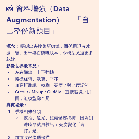
📸 資料增強（Data 
Augmentation）──「自
己整份新題目」
概念：
 唔係出去搜集新數據，而係用現有數
據「變」出千姿百態嘅版本，令模型見過更多
花款。
影像世界最常見：
左右翻轉、上下翻轉
隨機旋轉、裁剪、平移
加高斯雜訊、模糊、亮度／對比度調節
Cutout / Mixup / CutMix：直接遮塊／拼
圖，迫模型睇全局
真實場景：
手機相簿分類
夜拍、逆光、鏡頭髒都搞掂，因為訓
練時早就用雜訊 + 亮度變化「毒
打」過。
超市收銀條碼掃描