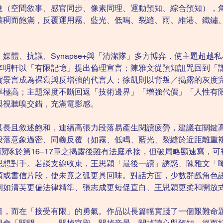
進（空間敘事、感官同步、像素同理、運動預知、綜合預知），
濃稠而飽滿，反覆運用霧、藍光、低鳴、裂縫、雨、維港、鐵鏽
媒體、抗議、Synapse+與「清潔隊」多方博弈，使主題超越
李明軒以「有限記憶」提出倫理宣言；陳雅文從預知詛咒回到「
賀景言成為裸寫與反增強的代言人；徐凱則以背叛／揭露的灰度
率極高；主題深度不斷回返「技術邊界」「增強代價」「人性有
與視聽嗅交錯，充滿電影感。
甚長且敘述飽和，連續高張力段落易產生閱讀疲勞，建議在關鍵
段落意象過密、同義反覆（如霧、低鳴、藍光、裂縫於近距離重
與清潔隊於第16–17章之揭露後雖有法庭承接，但破局略顯速寫
思想對手。若談支線收束，王思穎「最後一讀」誘惑、陳雅文「
頭或書信片段，使未竟之弧更具回味。對話方面，少數群戲角色
例如清芙更偏法律精準、張志成更短促直白、王思穎更柔和開放
目，而在「接受有限」的勇氣。作品以長篇幅實踐了一個艱難命