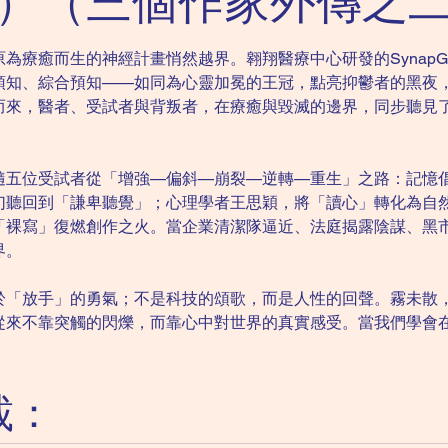
）（三個作家外傳之
為療癒而生的神經計畫悄然越界。翱翔醫療中心研發的SynapG
預知、綜合預知——如同為心靈加冕的王冠，點亮抑鬱者的黑夜
而來，醫者、受試者與背叛者，在療癒與毀滅的邊界，同步聽見
隨五位受試者從「增強—偏斜—崩裂—逆轉—重生」之路：記憶
幻聽回到「謙卑聽覺」；心理學者王思穎，將「讀心」轉化為自
「裸寫」復燃創作之火。當企業清潔隊逼近、法庭揭露陰謀、黑
界。
於「放手」的勇氣；不是科技的頌歌，而是人性的回聲。霧未散
從來不靠突觸的閃爍，而靠心中對世界的真實感受。當我們學會
載：