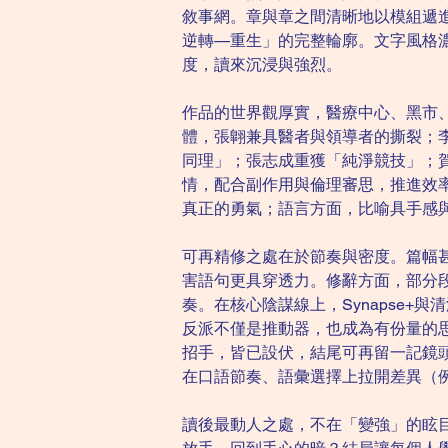
敘事網。章與章之間清晰地以模組遞
逆轉—重生」的完整輪廓。文字風格
度，讀來沉浸與強烈。
作品的世界觀厚實，醫療中心、黑市、
體，張翺兼具醫者與領導者的撕裂；
同理」；張志成重獲「純淨競技」；
情，配合副作用與倫理審思，推進效
真正的勇氣；語言方面，比喻具手感
可再精修之處在於節奏與密度。篇幅
害語句更具穿透力。修辭方面，部分
奏。在核心陰謀線上，Synapse+
反派不僅是推動器，也成為有份量的
招手，皆已設伏，結尾可再留一記鏡
在口語節奏、語彙選擇上拉開差異（
讀後最動人之處，不在「變強」的眩