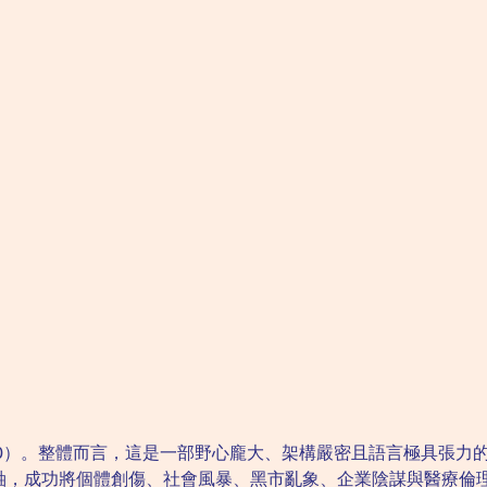
00）。整體而言，這是一部野心龐大、架構嚴密且語言極具張力
軸，成功將個體創傷、社會風暴、黑市亂象、企業陰謀與醫療倫