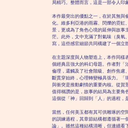
局精巧。整體而言，這是一部令人印
本作最突出的優點之一，在於其無與
化。維多利亞港的雨霧、閃爍的霓虹、
景，更成為了角色心境的延伸與故事
茫。此外，文中充滿了對氣味（臭氧
寫，這些感官細節共同構建了一個立
在主題深度與人物塑造上，本作同樣表
個經典且強大的科幻母題。作者對「
倫理，還觸及了社會階級、創作焦慮
斷貫穿始終，心理轉變極具張力。「
與衝突是推動劇情的重要內核。從賀
值得稱讚的是，故事的結局為主要角
這個從「神」回歸到「人」的過程，
當然，任何美玉都有其可供雕琢的空
的訓練過程，其章節結構都遵循著一個相似的
論」。雖然這種結構清晰，但連續看