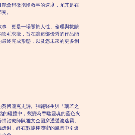
可能會稍微拖慢敘事的速度，尤其是在
節奏。
故事，更是一場關於人性、倫理與救贖
的吹毛求疵，旨在讓這部優秀的作品能
的最終完成形態，以及您未來的更多創
的賽博龐克史詩。張翺醫生與「璃若之
弱點的碰撞中，裂變為吞噬靈魂的藍色火
聽損治療師陳雅文企圖穿透聲波迷霧、
繞迸射，終在數據棒洩密的風暴中引爆