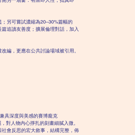
打開另一扇窗：有限即人性，拙真即
另可嘗試濃縮為20–30%篇幅的
長篇追讀友善度；擴展倫理對話，加入
被改編，更應在公共討論場域被引用。
個兼具深度與美感的賽博龐克
華麗，對人物內心掙扎的刻畫細膩入微。
與社會反思的宏大敘事，結構完整，佈