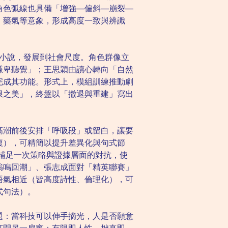
角色弧線也具備「增強—偏斜—崩裂—
、藥氣等意象，形成高度一致與辨識
私小說，發展到社會尺度。角色群像立
謙卑聽覺」；王思穎由讀心轉向「自然
完成其功能。形式上，模組訓練推動劇
限之美」，終盤以「撤退與重建」寫出
高潮前後安排「呼吸段」或留白，讓要
複），可精簡以提升差異化與句式節
，可補足一次策略與證據層面的對抗，使
嗡鳴回潮」、張志成面對「精英聯賽」
語氣相近（皆高度詩性、倫理化），可
式句法）。
題：當科技可以伸手摘光，人是否願意