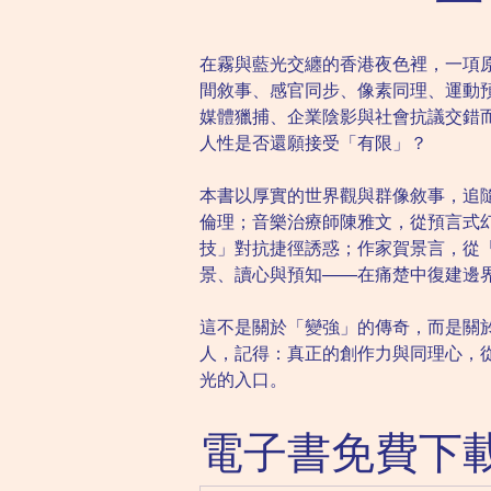
一
在霧與藍光交纏的香港夜色裡，一項原
間敘事、感官同步、像素同理、運動
媒體獵捕、企業陰影與社會抗議交錯
人性是否還願接受「有限」？
本書以厚實的世界觀與群像敘事，追
倫理；音樂治療師陳雅文，從預言式
技」對抗捷徑誘惑；作家賀景言，從
景、讀心與預知——在痛楚中復建邊
這不是關於「變強」的傳奇，而是關
人，記得：真正的創作力與同理心，
光的入口。
電子書免費下