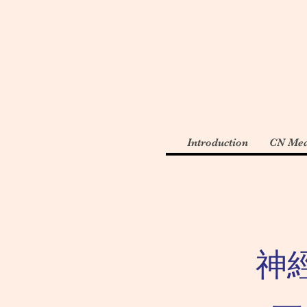
Introduction
CN Med
神