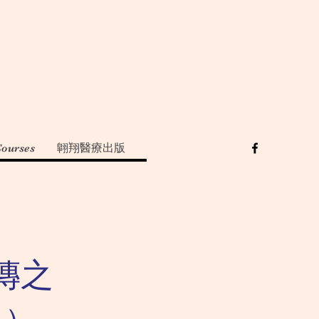
Courses
翺翔醫療出版
傳之