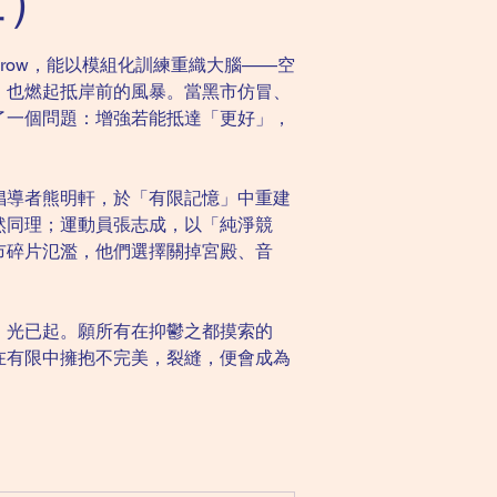
二）
row，能以模組化訓練重織大腦——空
，也燃起抵岸前的風暴。當黑市仿冒、
了一個問題：增強若能抵達「更好」，
倡導者熊明軒，於「有限記憶」中重建
然同理；運動員張志成，以「純淨競
市碎片氾濫，他們選擇關掉宮殿、音
，光已起。願所有在抑鬱之都摸索的
在有限中擁抱不完美，裂縫，便會成為