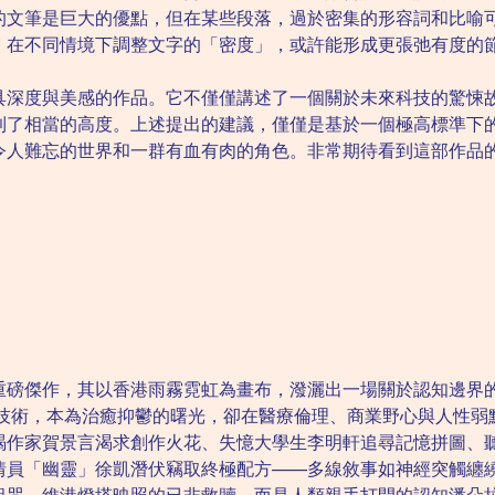
的文筆是巨大的優點，但在某些段落，過於密集的形容詞和比喻
。在不同情境下調整文字的「密度」，或許能形成更張弛有度的
具深度與美感的作品。它不僅僅講述了一個關於未來科技的驚悚
到了相當的高度。上述提出的建議，僅僅是基於一個極高標準下
令人難忘的世界和一群有血有肉的角色。非常期待看到這部作品
重磅傑作，其以香港雨霧霓虹為畫布，潑灑出一場關於認知邊界
經增強技術，本為治癒抑鬱的曙光，卻在醫療倫理、商業野心與人性
竭作家賀景言渴求創作火花、失憶大學生李明軒追尋記憶拼圖、
情員「幽靈」徐凱潛伏竊取終極配方——多線敘事如神經突觸纏