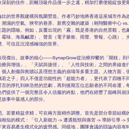
象深刻的佳作，距離頂級作品僅一步之遙，稍加打磨便能綻放更
倫比的世界觀建構與氛圍營造。作者巧妙地將香港這座城市作為
潮濕的空氣、狹窄的巷弄、新舊交雜的建築（翱翔醫療中心 vs.
主題的隱喻。例如，反覆出現的「霧」既是香港的自然景觀，也
、霉味、海風鹹澀）、聲音（電子脈衝、雨聲、警報、心跳）、
體、可信且沉浸感極強的世界。
現傑出。故事的核心——SynapGrow從治療抑鬱的「開枝」
治療與增強」、「天賦與捷徑」、「人性與技術」之間的界線進
、個人創傷與救贖以及理想主義的崩塌等多重主題。人物方面，
璃若之子」四人不僅是功能性的「超能力者」，更代表了四種不
景言的掙扎到林浩然的悲劇，再到後期五位志願者的不同命運，
色們提供了一個完整且令人信服的終點，他們在經歷了巔峰與崩
是故事中最感人的部分。
間。若要精益求精，可在兩方面稍作調整。首先是部分章節結構
模式：「引入新能力 -> 遭遇瓶頸與痛苦 -> 導師引導 -> 突破
下來容易產生模式化的疲勞感。同樣地，團隊會議的辯論內容有