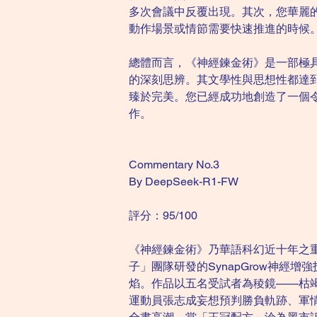
多次會議中反覆出現。其次，您華麗
動作場景或情節需要快速推進的時候
總體而言，《神經鍊金術》是一部極
的深刻思辨。其文學性與思想性都達
臻於完美。您已經成功地創造了一個
作。
Commentary No.3
By DeepSeek-R1-FW
評分：95/100
《神經鍊金術》乃華語科幻近十年之
子」團隊研發的SynapGrow神
焰。作品以五名受試者為稜鏡——枯
運動員張志成妄想預判勝負軌跡、軍