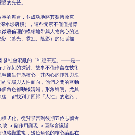
耀眼的光芒。
故事的舞台，並成功地將其賽博龐克
 深水埗唐樓），這些元素不僅僅是背
象徵著倫理的模糊地帶與人物內心的迷
光影（藍光、霓虹、陰影）的細膩描
到引發社會混亂的「神經王冠」——是一
行了深刻的探討。故事不僅停留在技術
張翺醫生作為核心，其內心的掙扎與決
同的立場與人性面向，他們之間的互動
每個角色都動機清晰，形象鮮明。尤其
潰後，都找到了回歸「人性」的道路，
的模式化。從賀景言到後期五位志願者
 -> 副作用顯現 -> 團隊會議辯
時也略顯重複，幾位角色的核心論點在