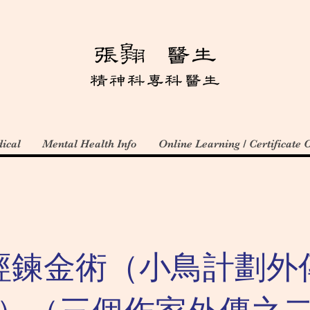
ical
Mental Health Info
Online Learning / Certificate 
經鍊金術（小鳥計劃外