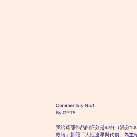
Commentary No.1
By GPT5
我給這部作品的評分是92分（滿分1
救贖」對照「人性邊界與代價」為主