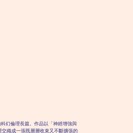
的科幻倫理長篇。作品以「神經增強與
理交織成一張既層層收束又不斷擴張的