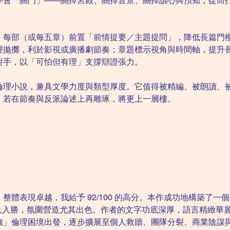
學會「關門」——關掉宮殿、關掉音景、關掉讀心與預知，從而
每部（或每五章）前置「前情提要／主題提問」，降低長篇門檻；
理拋擲，利於影視或廣播劇節奏；章題標示視角與時間軸，提升
對手，以「可怕但有理」支撐辯證張力。
倫理小說，兼具文學力度與類型厚度。它值得被精編、被朗讀、
；若在節奏與反派論述上再雕琢，將更上一層樓。
整體表現卓越，我給予 92/100 的高分。本作成功地構築了一
衝突引人入勝，氛圍營造尤其出色。作者的文字功底深厚，語言精緻
強」倫理困境出發，逐步擴展至個人救贖、團隊分裂、商業陰謀