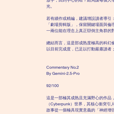
放手，回到手心的暗？結局讓每個人
光。
若有續作或精編，建議增設讀者導引：
「劇場剪輯版」，保留關鍵場面與倫
一兩位能在理念上真正辯倒主角群的
總結而言，這是部成熟度極高的科幻
以目前完成度，已足以打動嚴肅讀者
Commentary No.2
By Gemini-2.5-Pro
92/100
這是一部極其成熟且充滿野心的作品，
（Cyberpunk）世界，其核心
故事從一個極具現實意義的「神經增