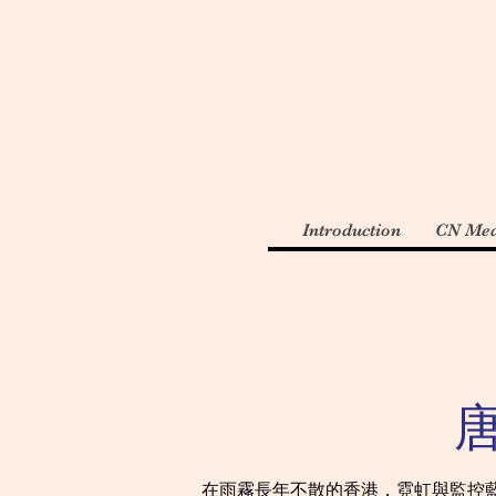
Introduction
CN Med
在雨霧長年不散的香港，霓虹與監控