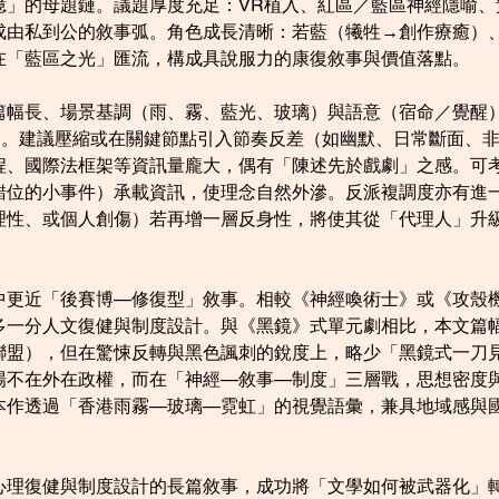
憶」的母題鏈。議題厚度充足：VR植入、紅區／藍區神經隱喻、
成由私到公的敘事弧。角色成長清晰：若藍（犧牲→創作療癒）
在「藍區之光」匯流，構成具說服力的康復敘事與價值落點。
篇幅長、場景基調（雨、霧、藍光、玻璃）與語意（宿命／覺醒
勞」。建議壓縮或在關鍵節點引入節奏反差（如幽默、日常斷面、
程、國際法框架等資訊量龐大，偶有「陳述先於戲劇」之感。可
錯位的小事件）承載資訊，使理念自然外滲。反派複調度亦有進
理性、或個人創傷）若再增一層反身性，將使其從「代理人」升
中更近「後賽博—修復型」敘事。相較《神經喚術士》或《攻殼
多一分人文復健與制度設計。與《黑鏡》式單元劇相比，本文篇
聯盟），但在驚悚反轉與黑色諷刺的銳度上，略少「黑鏡式一刀
場不在外在政權，而在「神經—敘事—制度」三層戰，思想密度
本作透過「香港雨霧—玻璃—霓虹」的視覺語彙，兼具地域感與
心理復健與制度設計的長篇敘事，成功將「文學如何被武器化」