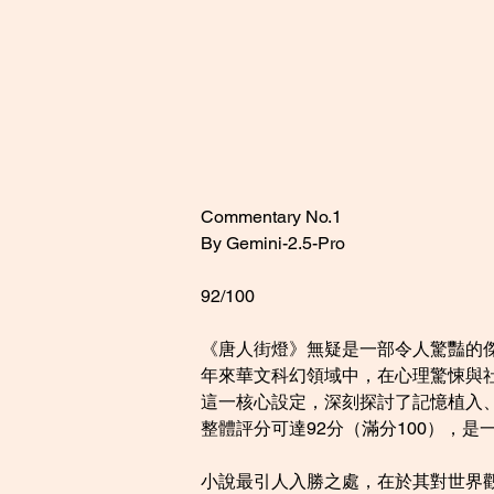
Commentary No.1
By Gemini-2.5-Pro
92/100
《唐人街燈》無疑是一部令人驚豔的
年來華文科幻領域中，在心理驚悚與
這一核心設定，深刻探討了記憶植入
整體評分可達92分（滿分100），
小說最引人入勝之處，在於其對世界觀