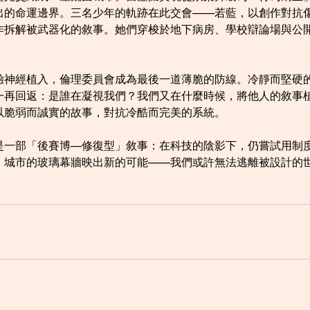
出的命運邊界。三名少年的軌跡在此交會——若藍，以創作對抗
作拆解被武器化的敘事。她們穿梭於地下病房、學校辯論場與公
驗神經植入，倫理委員會成為最後一道薄脆的防線。冷靜而堅硬
一再回返：是誰在凝視我們？我們又在什麼時候，將他人的敘事
以脆弱而誠實的故事，對抗冷酷而完美的系統。
是一部「後賽博—修復型」敘事：在科技的陰影下，仍嘗試用制
，城市的玻璃幕牆映出新的可能——我們或許無法逃離被設計的