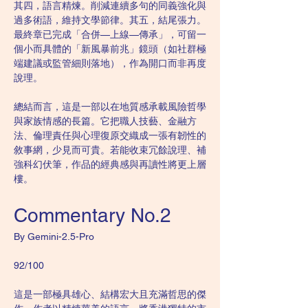
其四，語言精煉。削減連續多句的同義強化與
過多術語，維持文學節律。其五，結尾張力。
最終章已完成「合併—上線—傳承」，可留一
個小而具體的「新風暴前兆」鏡頭（如社群極
端建議或監管細則落地），作為開口而非再度
說理。
總結而言，這是一部以在地質感承載風險哲學
與家族情感的長篇。它把職人技藝、金融方
法、倫理責任與心理復原交織成一張有韌性的
敘事網，少見而可貴。若能收束冗餘說理、補
強科幻伏筆，作品的經典感與再讀性將更上層
樓。
Commentary No.2
By Gemini-2.5-Pro
92/100
這是一部極具雄心、結構宏大且充滿哲思的傑