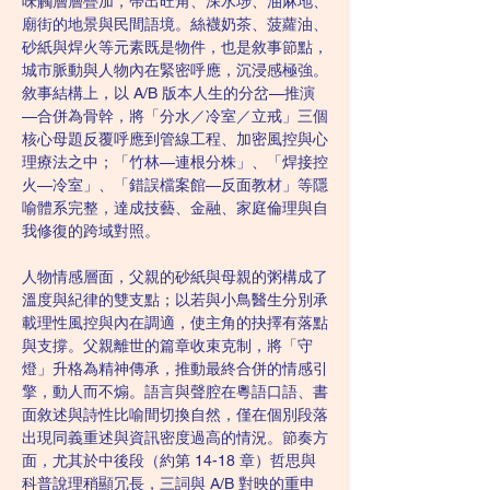
味觸層層疊加，帶出旺角、深水埗、油麻地、
廟街的地景與民間語境。絲襪奶茶、菠蘿油、
砂紙與焊火等元素既是物件，也是敘事節點，
城市脈動與人物內在緊密呼應，沉浸感極強。
敘事結構上，以 A/B 版本人生的分岔—推演
—合併為骨幹，將「分水／冷室／立戒」三個
核心母題反覆呼應到管線工程、加密風控與心
理療法之中；「竹林—連根分株」、「焊接控
火—冷室」、「錯誤檔案館—反面教材」等隱
喻體系完整，達成技藝、金融、家庭倫理與自
我修復的跨域對照。
人物情感層面，父親的砂紙與母親的粥構成了
溫度與紀律的雙支點；以若與小鳥醫生分別承
載理性風控與內在調適，使主角的抉擇有落點
與支撐。父親離世的篇章收束克制，將「守
燈」升格為精神傳承，推動最終合併的情感引
擎，動人而不煽。語言與聲腔在粵語口語、書
面敘述與詩性比喻間切換自然，僅在個別段落
出現同義重述與資訊密度過高的情況。節奏方
面，尤其於中後段（約第 14-18 章）哲思與
科普說理稍顯冗長，三詞與 A/B 對映的重申