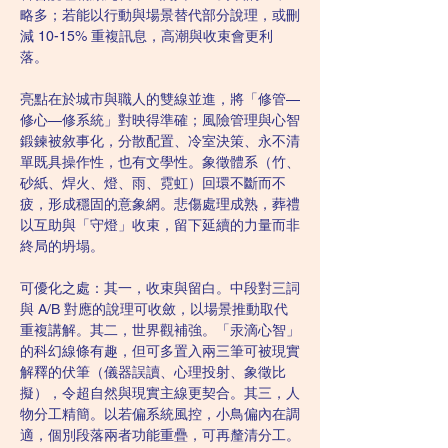
略多；若能以行動與場景替代部分說理，或刪
減 10-15% 重複訊息，高潮與收束會更利
落。
亮點在於城市與職人的雙線並進，將「修管—
修心—修系統」對映得準確；風險管理與心智
鍛鍊被敘事化，分散配置、冷室決策、永不清
單既具操作性，也有文學性。象徵體系（竹、
砂紙、焊火、燈、雨、霓虹）回環不斷而不
疲，形成穩固的意象網。悲傷處理成熟，葬禮
以互助與「守燈」收束，留下延續的力量而非
終局的坍塌。
可優化之處：其一，收束與留白。中段對三詞
與 A/B 對應的說理可收斂，以場景推動取代
重複講解。其二，世界觀補強。「汞滴心智」
的科幻線條有趣，但可多置入兩三筆可被現實
解釋的伏筆（儀器誤讀、心理投射、象徵比
擬），令超自然與現實主線更契合。其三，人
物分工精簡。以若偏系統風控，小鳥偏內在調
適，個別段落兩者功能重疊，可再釐清分工。