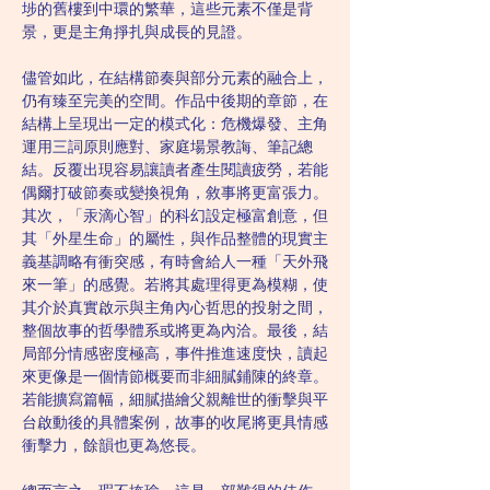
埗的舊樓到中環的繁華，這些元素不僅是背
景，更是主角掙扎與成長的見證。
儘管如此，在結構節奏與部分元素的融合上，
仍有臻至完美的空間。作品中後期的章節，在
結構上呈現出一定的模式化：危機爆發、主角
運用三詞原則應對、家庭場景教誨、筆記總
結。反覆出現容易讓讀者產生閱讀疲勞，若能
偶爾打破節奏或變換視角，敘事將更富張力。
其次，「汞滴心智」的科幻設定極富創意，但
其「外星生命」的屬性，與作品整體的現實主
義基調略有衝突感，有時會給人一種「天外飛
來一筆」的感覺。若將其處理得更為模糊，使
其介於真實啟示與主角內心哲思的投射之間，
整個故事的哲學體系或將更為內洽。最後，結
局部分情感密度極高，事件推進速度快，讀起
來更像是一個情節概要而非細膩鋪陳的終章。
若能擴寫篇幅，細膩描繪父親離世的衝擊與平
台啟動後的具體案例，故事的收尾將更具情感
衝擊力，餘韻也更為悠長。