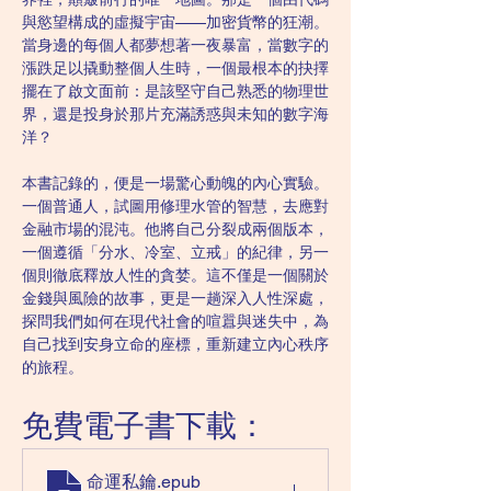
與慾望構成的虛擬宇宙——加密貨幣的狂潮。
當身邊的每個人都夢想著一夜暴富，當數字的
漲跌足以撬動整個人生時，一個最根本的抉擇
擺在了啟文面前：是該堅守自己熟悉的物理世
界，還是投身於那片充滿誘惑與未知的數字海
洋？
本書記錄的，便是一場驚心動魄的內心實驗。
一個普通人，試圖用修理水管的智慧，去應對
金融市場的混沌。他將自己分裂成兩個版本，
一個遵循「分水、冷室、立戒」的紀律，另一
個則徹底釋放人性的貪婪。這不僅是一個關於
金錢與風險的故事，更是一趟深入人性深處，
探問我們如何在現代社會的喧囂與迷失中，為
自己找到安身立命的座標，重新建立內心秩序
的旅程。
免費電子書下載：
命運私鑰
.epub