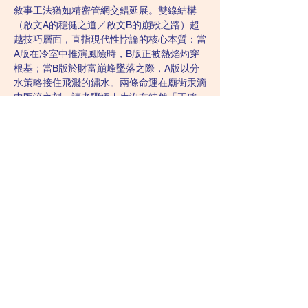
敘事工法猶如精密管網交錯延展。雙線結構
（啟文A的穩健之道／啟文B的崩毀之路）超
越技巧層面，直指現代性悖論的核心本質：當
A版在冷室中推演風險時，B版正被熱焰灼穿
根基；當B版於財富巔峰墜落之際，A版以分
水策略接住飛濺的鏽水。兩條命運在廟街汞滴
中匯流之刻，讀者驟悟人生沒有純然「正確」
路徑，唯痛悟與紀律交織的合併版本方為生存
真諦。老者玄機、小鳥醫生的心理鏡映、父親
「磨心鎖路」的砂紙聲，更構成三重哲學聲
部，將金融風暴昇華為存在主義寓言。
香港紋理在字裡行間搏動如城市脈息。深水埗
霉濕的樓梯間、中環玻璃幕牆的冷光、陳姐茶
檔菠蘿油的酥響、維修井中的鐵鏽腥氣——這
些質感刺入肌理的細節，讓「分散風險」的抽
象概念沉澱為生存實感。尤見驚豔處在於科技
與肉身的隱喻熔接：啟文跪地焊接水管接頭
時，焊槍藍焰與比特幣K線圖的綠光在敘事中
交纏；廟街AR霓虹與占卜篷的黃紙墨香碰
撞，魔幻現實主義油彩下，加密技術與東方玄