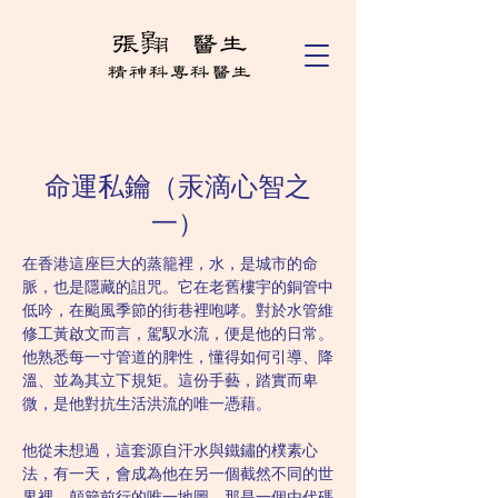
命運私鑰（汞滴心智之
一）
在香港這座巨大的蒸籠裡，水，是城市的命
脈，也是隱藏的詛咒。它在老舊樓宇的銅管中
低吟，在颱風季節的街巷裡咆哮。對於水管維
修工黃啟文而言，駕馭水流，便是他的日常。
他熟悉每一寸管道的脾性，懂得如何引導、降
溫、並為其立下規矩。這份手藝，踏實而卑
微，是他對抗生活洪流的唯一憑藉。
他從未想過，這套源自汗水與鐵鏽的樸素心
法，有一天，會成為他在另一個截然不同的世
界裡，顛簸前行的唯一地圖。那是一個由代碼