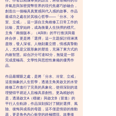
作。作者以精煉華美的語言，將香港獨特的市
井氣息與加密貨幣世界的現代焦慮巧妙融合，
創造出一個極具真實感與代入感的故事。作品
最成功之處在於其核心哲學——「分水、冷
室、立戒」，這一源自主角維修工日常工作的
比喻，貫穿始終，成為衡量人生抉擇的標尺。
主角「兩個版本」（A與B）的平行推演與最
終合併，更是將「選擇」這一主題探討得淋漓
盡致，發人深省。人物刻畫立體，情感真摯動
人，尤其是父親形象的塑造，充滿了東方式的
內斂智慧。綜合評分可達92分，無疑是一部
完成度極高、文學性與思想性兼備的優秀作
品。
作品最耀眼之處，是將「分水、冷室、立戒」
這套抽象的人生哲學，透過主角黃啟文的水管
維修工作進行了完美的具象化，使得深刻的道
理變得平易近人且極具原創性。更為精妙的
是，透過啟文A（穩健）與啟文B（冒進）的
平行人生軌跡，作品深刻探討了關於選擇、風
險、後悔與成長的母題，這不僅是情節的推動
器，更是角色內心衝突的終極體現。故事後