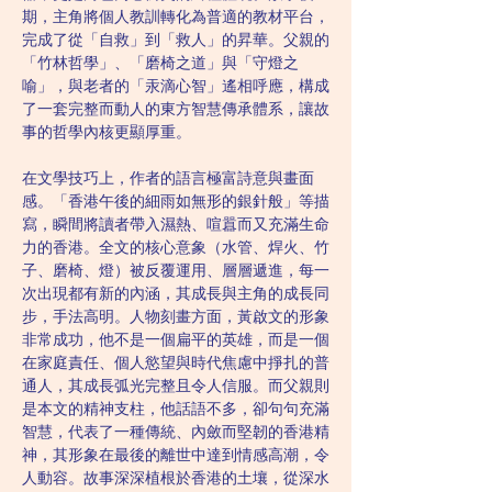
期，主角將個人教訓轉化為普適的教材平台，
完成了從「自救」到「救人」的昇華。父親的
「竹林哲學」、「磨椅之道」與「守燈之
喻」，與老者的「汞滴心智」遙相呼應，構成
了一套完整而動人的東方智慧傳承體系，讓故
事的哲學內核更顯厚重。
在文學技巧上，作者的語言極富詩意與畫面
感。「香港午後的細雨如無形的銀針般」等描
寫，瞬間將讀者帶入濕熱、喧囂而又充滿生命
力的香港。全文的核心意象（水管、焊火、竹
子、磨椅、燈）被反覆運用、層層遞進，每一
次出現都有新的內涵，其成長與主角的成長同
步，手法高明。人物刻畫方面，黃啟文的形象
非常成功，他不是一個扁平的英雄，而是一個
在家庭責任、個人慾望與時代焦慮中掙扎的普
通人，其成長弧光完整且令人信服。而父親則
是本文的精神支柱，他話語不多，卻句句充滿
智慧，代表了一種傳統、內斂而堅韌的香港精
神，其形象在最後的離世中達到情感高潮，令
人動容。故事深深植根於香港的土壤，從深水