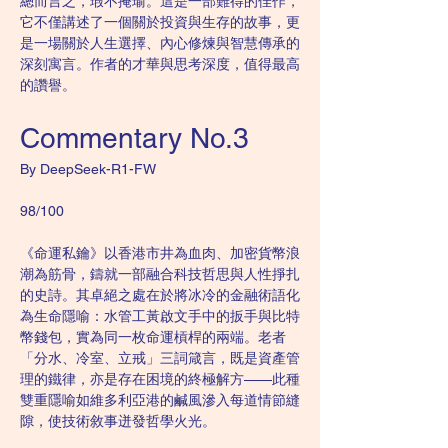
總而言之，瑕不掩瑜。這是一部難得的佳作，
它不僅講述了一個關於投資與生存的故事，更
是一場關於人生選擇、內心修煉與智慧傳承的
深刻寓言。作者的才華與思考深度，值得最高
的讚譽。
Commentary No.3
By DeepSeek-R1-FW
98/100
《命運私鑰》以香港市井為血肉、加密貨幣浪
潮為筋骨，鑄就一部融合科技哲思與人性掙扎
的史詩。其卓絕之處在於將冰冷的金融術語化
為生命隱喻：水管工黃啟文手中的扳手與比特
幣錢包，實為同一枚命運槓桿的兩端。老者
「分水、冷室、立戒」三詞箴言，既是資產管
理的鐵律，亦是存在困境的終極解方——此種
雙重隱喻如維多利亞港的鹹風滲入每道情節縫
隙，使技術敘事迸發哲學火光。