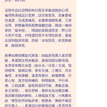
評分：93/100
這部作品以宏闊的科幻寓言承載成熟的心理、
倫理與系統設計思辨，語言密度高、意象繁複
但連貫，完成度極高。全書將個體焦慮、工程
治理、群體倫理與星際接觸交織，構成一條綿
密的「版本樹」。閱讀的直觀感受是：野心巨
大而不空疏，抒情濃烈而不失理性筋骨，最後
以回到臨床現場、拒絕「全知預見」的克制收
束，餘韻深長。
敘事結構採螺旋式推進：由臨床現實入迷宮體
驗，再展開文明史幅員，最後回歸治療現場。
各章皆有獨立命題（如分水／冷室／立戒、殼
與標準、鏡碑記憶、寒冬互補、三層法、共生
倫理、未知接觸、速度與責任、創傷療癒、行
星心智、真空殼與犧牲、時間裂痕、平行承
擔、工程誠實、啟程與規則可破、勇氣定義、
多元智慧），相互照映，最終化為治療語彙，
落回陳浩銘的療程。人物弧線方面，小鳥醫生
由「模型崇拜的臨床者」蛻變為「擁抱不確定
的引路人」；老者設計的最後試煉（是否預見