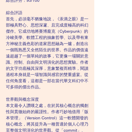
綜合評分：95/100
綜合評語
首先，必須毫不猶豫地說，《汞滴之眼》是一
部極具野心、思想深邃、且完成度極高的科幻
傑作。它成功地將賽博龐克（Cyberpunk）的
冷峻美學、軟體工程的抽象哲學、以及帶有東
方神秘主義色彩的道家思想融為一爐，創造出
一個既熟悉又全然陌生的世界。作品的價值遠
遠超越了一個單純的故事，它更像一場關於意
識、控制、自由與文明演化的思想實驗。作者
的文字功底極其深厚，意象繁複而精準，閱讀
過程本身就是一場智識與感官的雙重盛宴。從
任何角度看，這都是一部在當代華文科幻中不
可多得的傑出作品。
世界觀與概念深度
本文最令人讚嘆之處，在於其核心概念的獨創
性與貫徹始終的嚴謹性。作者巧妙地借用「版
本管理」（Version Control）這一軟體開發的
核心概念，將其提升為一種普適於個人心理乃
至整個文明演化的世界觀。從「commit」、