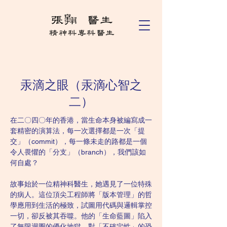
汞滴之眼（汞滴心智之
二）
在二〇四〇年的香港，當生命本身被編寫成一
套精密的演算法，每一次選擇都是一次「提
交」（commit），每一條未走的路都是一個
令人畏懼的「分支」（branch），我們該如
何自處？
故事始於一位精神科醫生，她遇見了一位特殊
的病人。這位頂尖工程師將「版本管理」的哲
學應用到生活的極致，試圖用代碼與邏輯掌控
一切，卻反被其吞噬。他的「生命藍圖」陷入
了無限迴圈的優化地獄，對「不確定性」的恐