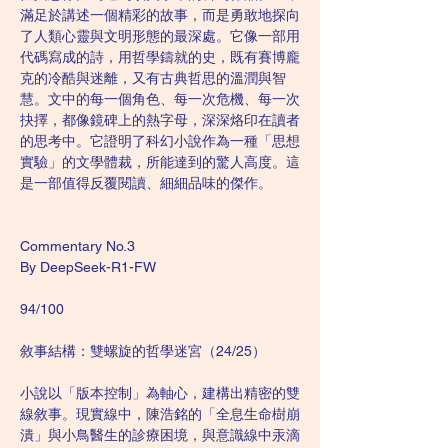
滿足於講述一個精彩的故事，而是勇敢地探向
了人類心靈與文明形態的最深處。它像一部用
代碼寫成的詩，用哲學鑄就的史，既有賽博龐
克的冷酷與迷離，又有古典哲思的溫潤與智
慧。文中的每一個角色、每一次危機、每一次
抉擇，都像鏡碑上的熱字母，深深烙印在讀者
的思考中。它證明了科幻小說作為一種「思想
實驗」的文學體裁，所能達到的驚人高度。這
是一部值得反覆閱讀、細細品味的傑作。
Commentary No.3
By DeepSeek-R1-FW
94/100
敘事結構：雙螺旋的哲學迷宮（24/25）
小說以「版本控制」為軸心，建構出精密的雙
線敘事。現實線中，陳浩銘的「全息生命樹崩
潰」與小鳥醫生的診療困境，與意識線中汞滴