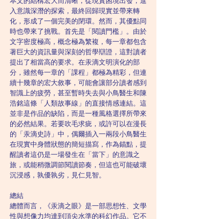
本文的結構宏大而清晰，從現實困境出發，進
入意識深潛的探索，最終回歸現實並帶來轉
化，形成了一個完美的閉環。然而，其優點同
時也帶來了挑戰。首先是「閱讀門檻」。由於
文字密度極高，概念極為繁複，每一章都包含
著巨大的資訊量與深刻的哲學辯證，這對讀者
提出了相當高的要求。在汞滴文明演化的部
分，雖然每一章的「課程」都極為精彩，但連
續十幾章的宏大敘事，可能會讓部分讀者感到
智識上的疲勞，甚至暫時失去與小鳥醫生和陳
浩銘這條「人類故事線」的直接情感連結。這
並非是作品的缺陷，而是一種風格選擇所帶來
的必然結果。若要吹毛求疵，或許可以在漫長
的「汞滴史詩」中，偶爾插入一兩段小鳥醫生
在現實中身體狀態的簡短描寫，作為錨點，提
醒讀者這仍是一場發生在「當下」的意識之
旅，或能稍微調節閱讀節奏，但這也可能破壞
沉浸感，孰優孰劣，見仁見智。
總結
總體而言，《汞滴之眼》是一部思想性、文學
性與想像力均達到頂尖水準的科幻作品。它不