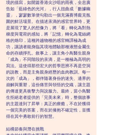
境的描寫，如開篇香港尖沙咀的雨夜，全息廣
告如「藍綠色的光河」，行人扭曲成「數據幽
靈」，寥寥數筆便勾勒出一個充滿賽博龐克氛
圍的鮮活場景。在描述汞滴的感官世界時，更
是展現了驚人的想像力，將「看」轉化為對熱
梯度與電荷的感知，將「記憶」轉化為電絲網
格的烙印，這種跨越物種的感官轉譯極為成
功，讓讀者能身臨其境地體驗那種液態金屬生
命的存續掙扎。敘事上，讓主角小鳥醫生親身
「成為」不同階段的汞滴，是一種極為高明的
寫法。這使得那些宏大的哲學思辨不再是空洞
的說教，而是主角親身經歷的血肉教訓。每一
次的「成為」，都伴隨著身份的迷失、邊界的
崩解與重塑，這份痛苦與領悟的交織，讓主題
的傳達更具衝擊力與說服力。最終，當小鳥醫
生拒絕老者提供的「完美未來」時，整個故事
的主題達到了昇華：真正的療癒，不在於獲得
一個完美的答案，而在於擁抱不確定性，並獲
得在其中勇敢前行的智慧。
結構節奏與潛在挑戰