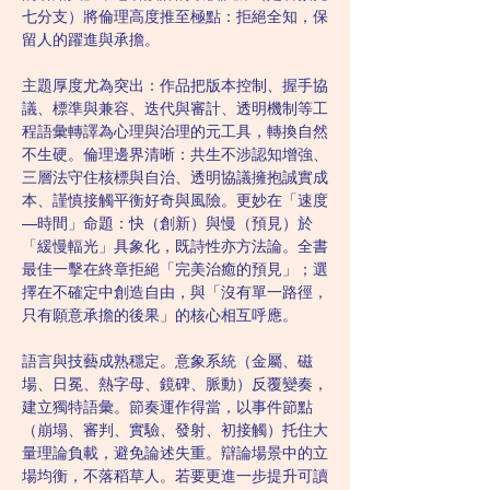
七分支）將倫理高度推至極點：拒絕全知，保
留人的躍進與承擔。
主題厚度尤為突出：作品把版本控制、握手協
議、標準與兼容、迭代與審計、透明機制等工
程語彙轉譯為心理與治理的元工具，轉換自然
不生硬。倫理邊界清晰：共生不涉認知增強、
三層法守住核標與自治、透明協議擁抱誠實成
本、謹慎接觸平衡好奇與風險。更妙在「速度
—時間」命題：快（創新）與慢（預見）於
「緩慢輻光」具象化，既詩性亦方法論。全書
最佳一擊在終章拒絕「完美治癒的預見」；選
擇在不確定中創造自由，與「沒有單一路徑，
只有願意承擔的後果」的核心相互呼應。
語言與技藝成熟穩定。意象系統（金屬、磁
場、日冕、熱字母、鏡碑、脈動）反覆變奏，
建立獨特語彙。節奏運作得當，以事件節點
（崩塌、審判、實驗、發射、初接觸）托住大
量理論負載，避免論述失重。辯論場景中的立
場均衡，不落稻草人。若要更進一步提升可讀