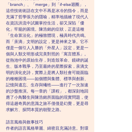
「branch」、「merge」到「if-else迴圈」，
這些技術術語在文中不再是冰冷的指令，而是
充滿了哲學張力的隱喻，精準地描繪了現代人
在資訊洪流中試圖掌控生活，卻又深陷「優
化」牢籠的困境。陳浩銘的症狀，正是這種
「生命算法化」的極致體現，極具時代共鳴。
而「汞滴」文明的設定，更是神來之筆。它不
僅是一個引人入勝的「外星人」設定，更是一
個與人類文明形成完美對照的「寓言體系」。
從熱池中的原始生存，到造殼革命、鏡碑的誕
生、版本戰爭，乃至最終的星際探索，汞滴文
明的演化史詩，實際上是將人類社會可能面臨
的種種困境——如個體與集體、標準與創新、
記憶與遺忘、生存與犧牲——進行了一次加速
的沙盤推演。每一章的「課程」，都深刻地回
應了小鳥醫生與陳浩銘所面臨的現實問題，使
得這趟奇異的意識之旅不僅僅是幻覺，更是尋
求解方、探問本質的朝聖之路。
語言風格與敘事技巧
作者的語言風格華麗、綿密且充滿詩意。對環