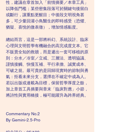
性，建議在章首加入「前情摘要／本章工具」
以降低門檻；某些密集段落可於關鍵句後留白
或斷行，讓重點更醒目；中後段文明視角甚
多，可少量回灌小鳥醫生的即時感受（恐懼、
猶疑、喜悅的微表徵），增加情感黏度。
總結而言，這是一部將科幻、系統設計、臨床
心理與文明哲學有機融合的高完成度文本。它
不販賣全知的救贖，而是遞出一套可移植的原
則：分水／冷室／立戒、三層法、透明協議、
謹慎接觸、快慢互補、平行承擔、誠實成本、
可破之規。最可貴的是回歸現實時的節制與勇
氣：拒看未來分支，選擇在不確定中成為人。
若以出版或連載為目標，保留哲學厚度之餘，
加上章首工具摘要與章末「臨床對應」小節，
將詩性與實用橋接，極可能躍升為跨界經典。
Commentary No.2
By Gemini-2.5-Pro