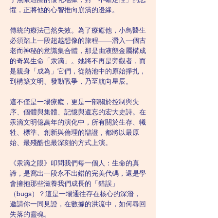
懼，正將他的心智推向崩潰的邊緣。
傳統的療法已然失效。為了療癒他，小鳥醫生
必須踏上一段超越想像的旅程——潛入一個古
老而神秘的意識集合體，那是由液態金屬構成
的奇異生命「汞滴」。她將不再是旁觀者，而
是親身「成為」它們，從熱池中的原始掙扎，
到構築文明、發動戰爭，乃至航向星辰。
這不僅是一場療癒，更是一部關於控制與失
序、個體與集體、記憶與遺忘的宏大史詩。在
汞滴文明億萬年的演化中，所有關於生存、犧
牲、標準、創新與倫理的辯證，都將以最原
始、最殘酷也最深刻的方式上演。
《汞滴之眼》叩問我們每一個人：生命的真
諦，是寫出一段永不出錯的完美代碼，還是學
會擁抱那些滋養我們成長的「錯誤」
（bugs）？這是一場通往存在核心的深潛，
邀請你一同見證，在數據的洪流中，如何尋回
失落的靈魂。