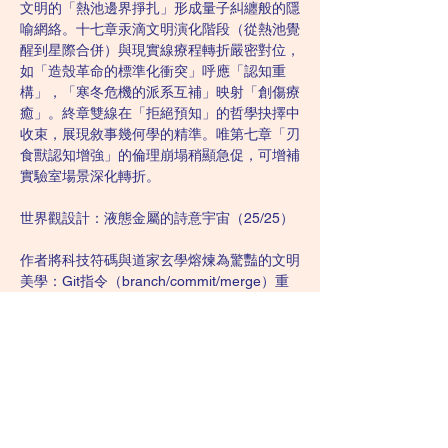
文明的「熱池邊界掙扎」形成量子糾纏般的隱
喻網絡。十七章汞滴文明演化階段（從熱池覺
醒到星際合併）與現實線療程轉折嚴密對位，
如「造殼革命的標準化衝突」呼應「認知重
構」，「寒冬危機的派系互補」映射「創傷療
癒」。終章雙線在「拒絕預知」的哲學抉擇中
收束，展現敘事幾何學的精準。唯第七章「刃
食獸認知增強」的倫理崩塌稍顯急促，可增補
實驗室場景深化轉折。
世界觀設計：液態金屬的詩意宇宙（25/25）
作者將科技符碼與道家玄學熔煉為驚豔的文明
美學：Git指令（branch/commit/merge）重
構為「分水界線／冷室決策／立戒原則」的修
真法則，廟街汞滴葫蘆成為矽基與碳基意識的
蟲洞介面。汞滴社會的物理特性（表面張力塑
形／熱冷梯度驅動／電化學網絡思維）貫穿文
明史——「殼匠行會」的插槽標準化暗喻開源
協作，「鏡碑林」外化記憶對比雲端儲存，
「緩慢輻光」的億年沉思重構時間認知。香港