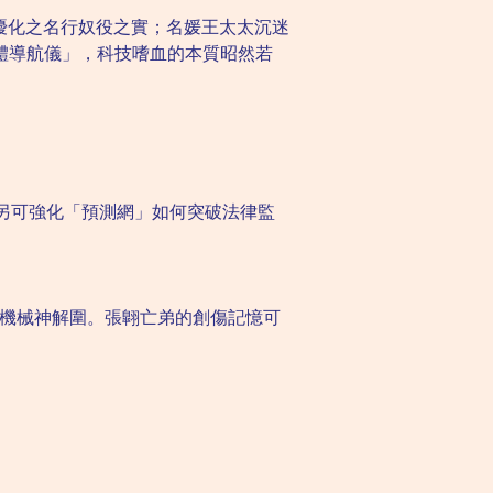
優化之名行奴役之實；名媛王太太沉迷
體導航儀」，科技嗜血的本質昭然若
。另可強化「預測網」如何突破法律監
的機械神解圍。張翺亡弟的創傷記憶可