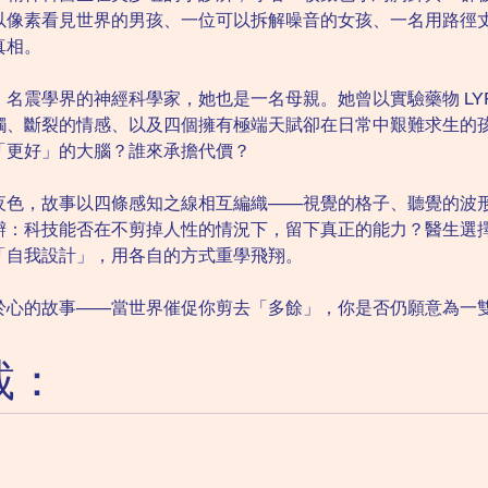
以像素看見世界的男孩、一位可以拆解噪音的女孩、一名用路徑
真相。
名震學界的神經科學家，她也是一名母親。她曾以實驗藥物 LYR
觸、斷裂的情感、以及四個擁有極端天賦卻在日常中艱難求生的
「更好」的大腦？誰來承擔代價？
夜色，故事以四條感知之線相互編織——視覺的格子、聽覺的波
辯：科技能否在不剪掉人性的情況下，留下真正的能力？醫生選
「自我設計」，用各自的方式重學飛翔。
於心的故事——當世界催促你剪去「多餘」，你是否仍願意為一
載：