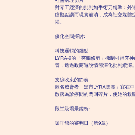
社會病理切片
對零工經濟的批判如手術刀精準：外
虛擬點讚而現實崩潰，成為社交媒體
揭。
優化空間探討:
科技邏輯的錨點
LYRA-9的「突觸修剪」機制可補
管，透過政商遊說情節深化批判縱深
支線收束的節奏
匿名威脅者「黑市LYRA集團」宜在
散落為診療間的閃回碎片，使她的救
殿堂級場景鑑析:
咖啡館的審判日（第9章）