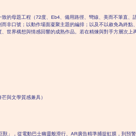
致的母題工程（72度、Eb4、備用路徑、彎線、美而不筆直、
制而非口號；以動作場面凝聚主題的編排；以及不以赦免為終點
度、世界構想與情感回響的成熟作品。若在精煉與對手方層次上
鋒芒與文學質感兼具）
法巨獸」，從電動巴士幽靈般滑行、AR廣告精準捕捉虹膜，到預