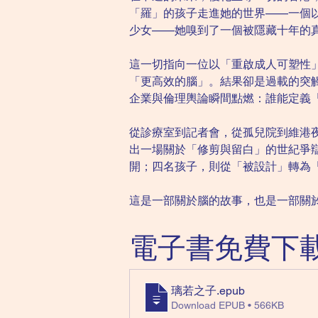
「羅」的孩子走進她的世界——一個
少女——她嗅到了一個被隱藏十年的
這一切指向一位以「重啟成人可塑性」
「更高效的腦」。結果卻是過載的突
企業與倫理輿論瞬間點燃：誰能定義
從診療室到記者會，從孤兒院到維港
出一場關於「修剪與留白」的世紀爭
開；四名孩子，則從「被設計」轉為
這是一部關於腦的故事，也是一部關
電子書免費下
璃若之子
.epub
Download EPUB • 566KB