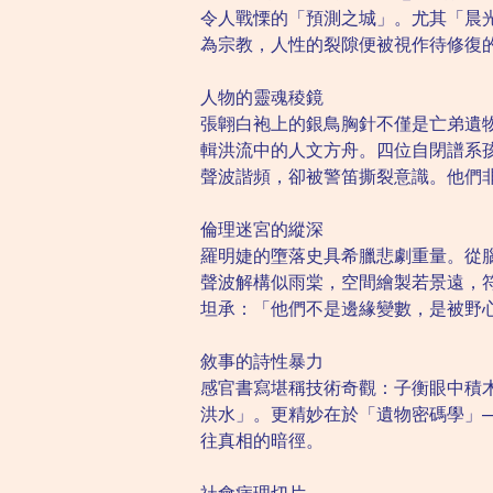
令人戰慄的「預測之城」。尤其「晨
為宗教，人性的裂隙便被視作待修復
人物的靈魂稜鏡
張翺白袍上的銀鳥胸針不僅是亡弟遺
輯洪流中的人文方舟。四位自閉譜系
聲波諧頻，卻被警笛撕裂意識。他們
倫理迷宮的縱深
羅明婕的墮落史具希臘悲劇重量。從腦
聲波解構似雨棠，空間繪製若景遠，
坦承：「他們不是邊緣變數，是被野
敘事的詩性暴力
感官書寫堪稱技術奇觀：子衡眼中積
洪水」。更精妙在於「遺物密碼學」—
往真相的暗徑。