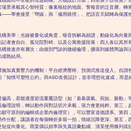
成穩固而不生硬的母題結構。人物設計方面，四名孩子以視覺／
官場景承載其心智特質：像素格紋的地面、警報音的泛音層、轉
線——學會接受「彎線」與「備用路徑」、把語言天賦轉為保護
結構美學：光線被量化成角度，噪音拆解為頻譜，動線化為向量
如記者會自白、孤兒院對峙、以及公寓救援段落：四人各以其所
結構推進亦有層次：由個別門診的微縮倫理，擴張到媒體輿論與
的成熟結局。
擇施加真實壓力的機制：平台經濟壓榨、預測式推送侵入、自詡
的「知情可塑性公約」與ASD友善設計，並非理想化速成，而是
度偏高，若能適度節流重覆語型（如「裊裊蒸氣、宛如、脈動」
或倫理說明，轉以動作與對話切片承載，張力會更純粹。第三，
如願守原則的編輯或企業內倫理官），可以豐富道德譜系。第四
稍作分配，讓讀者在每個轉折多留一拍，情緒沉降更深。第五，
更短促向量化、雨棠偶以頻率與失真語彙點綴、清芙使用條列或