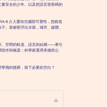
丈量安全的少年、以及把語言當密碼的
A-9 介入嬰幼兒腦部可塑性，想鍛造
孩子。當祕密浮出水面，城市、媒體、
形、空間的軌道、語言的結構——牽引
擇陪伴與橋梁；科學家選擇承擔與公
雙學飛的翅膀，留下必要的空白？