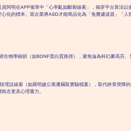
送員阿明在APP催單中「心率亂如斷裂線索」，揭穿平台算法以
空心化的標本。當企業將ASD才能商品化為「免費濾波器」「人
充神經生物學細節（如BDNF蛋白質路徑），避免淪為科幻麥高芬
。
中段埋設線索（如羅明婕公寓遭竊取實驗檔案），取代終章突降
贖執念更具心理重力。