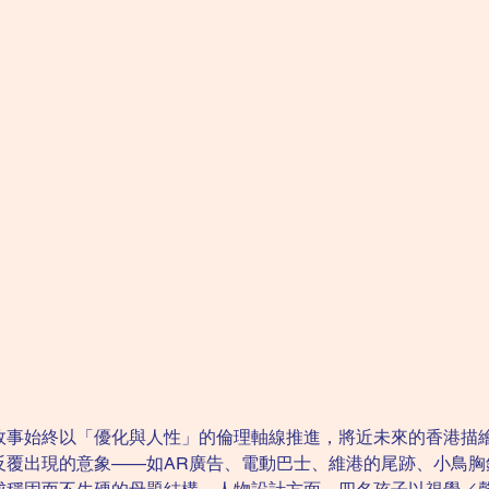
故事始終以「優化與人性」的倫理軸線推進，將近未來的香港描
出現的意象——如AR廣告、電動巴士、維港的尾跡、小鳥胸針、72