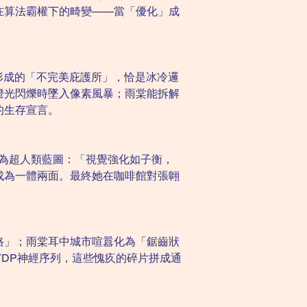
在算法霸權下的畸變——當「優化」成
形成的「不完美庇護所」，恰是冰冷邏
燈光閃爍時墜入像素風暴；雨棠能拆解
的生存宣言。
視為超人類藍圖：「視覺強化如子衡，
成為一體兩面。最終她在咖啡館對張翺
路」；雨棠耳中城市喧囂化為「鋸齒狀
TDP神經序列，這些愧疚的碎片拼成通