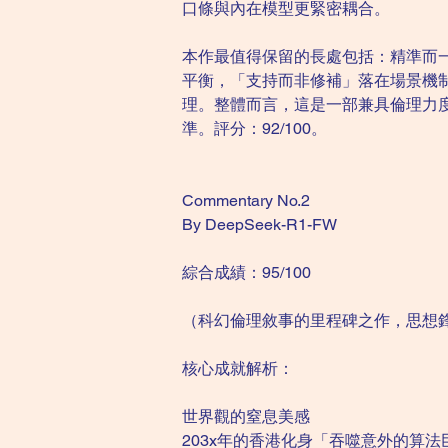
口條與內在模型更緊密耦合。
本作最值得保留的長處包括：精準而一
平衡，「支持而非修補」落在場景機
理。整體而言，這是一部兼具倫理力
準。評分：92/100。
Commentary No.2
By DeepSeek-R1-FW
綜合成績：95/100
（科幻倫理敘事的里程碑之作，思想
核心成就解析：
世界觀的窒息美感
203x年的香港化身「吞噬意外的算