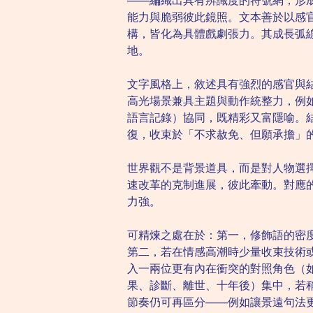
——編織出具有辨識度的符號網，形
能力與脆弱彼此鏡照。文本善於以感
構，皆化為具體戲劇張力。其成長弧
地。
文字風格上，敘述具有強烈的感官與
高光場景兼具主題與動作統整力，例
語言記錄）協同，既精彩又富隱喻。
復，收束於「不求赦免、但願承擔」
世界觀不是背景道具，而是對人物選
速改革的克制進展，彼此牽動。對應
力強。
可精煉之處在於：第一，修飾語的密
第二，若在情感高潮時少量收束技術
入一兩位更有內在衝突的對照角色（
果、診斷、離世、十年後）集中，若
節奏仍可再區分——例如讓景遠句法