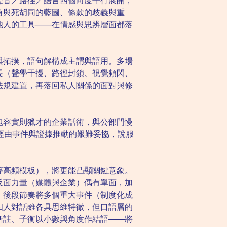
聲音／路徑／語言四個向度平行展開，
角與死胡同的藍圖、條款的歧義與重
他人的工具——在情感與思辨層面都落
與拓撲，語句解構成主謂與語用。多場
長（聲學干擾、路徑封鎖、視覺頻閃、
法規建置，再落回私人關係的面對與修
包容實則獵才的企業話術，與公部門慢
經由事件與證據推動的艱難妥協，說服
等高頻模板），將更能凸顯關鍵意象。
反面力量（媒體與企業）偶有單面，加
，後段節奏將多個重大事件（制度化成
四人對話雖各具思維特徵，但口語層的
括註、子衡以小數與角度作結語——將