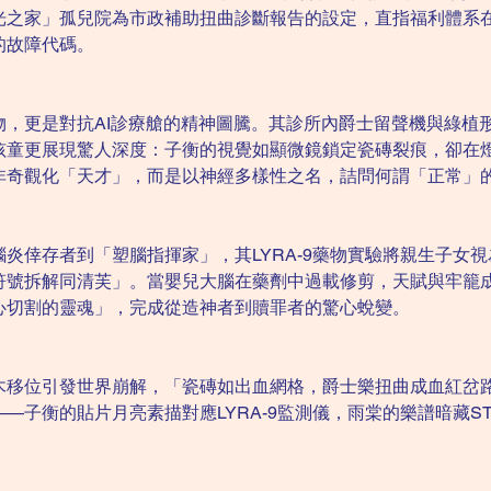
光之家」孤兒院為市政補助扭曲診斷報告的設定，直指福利體系
的故障代碼。
物，更是對抗AI診療艙的精神圖騰。其診所內爵士留聲機與綠植
孩童更展現驚人深度：子衡的視覺如顯微鏡鎖定瓷磚裂痕，卻在
非奇觀化「天才」，而是以神經多樣性之名，詰問何謂「正常」
炎倖存者到「塑腦指揮家」，其LYRA-9藥物實驗將親生子女
符號拆解同清芙」。當嬰兒大腦在藥劑中過載修剪，天賦與牢籠
心切割的靈魂」，完成從造神者到贖罪者的驚心蛻變。
木移位引發世界崩解，「瓷磚如出血網格，爵士樂扭曲成血紅岔
—子衡的貼片月亮素描對應LYRA-9監測儀，雨棠的樂譜暗藏S