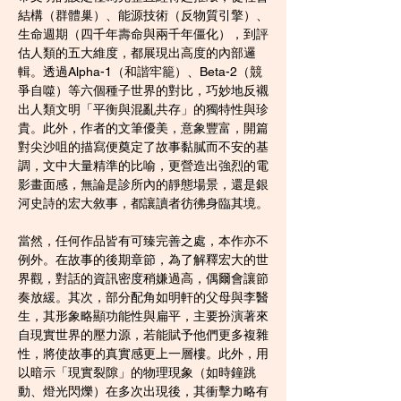
結構（群體巢）、能源技術（反物質引擎）、
生命週期（四千年壽命與兩千年僵化），到評
估人類的五大維度，都展現出高度的內部邏
輯。透過Alpha-1（和諧牢籠）、Beta-2（競
爭自噬）等六個種子世界的對比，巧妙地反襯
出人類文明「平衡與混亂共存」的獨特性與珍
貴。此外，作者的文筆優美，意象豐富，開篇
對尖沙咀的描寫便奠定了故事黏膩而不安的基
調，文中大量精準的比喻，更營造出強烈的電
影畫面感，無論是診所內的靜態場景，還是銀
河史詩的宏大敘事，都讓讀者彷彿身臨其境。
當然，任何作品皆有可臻完善之處，本作亦不
例外。在故事的後期章節，為了解釋宏大的世
界觀，對話的資訊密度稍嫌過高，偶爾會讓節
奏放緩。其次，部分配角如明軒的父母與李醫
生，其形象略顯功能性與扁平，主要扮演著來
自現實世界的壓力源，若能賦予他們更多複雜
性，將使故事的真實感更上一層樓。此外，用
以暗示「現實裂隙」的物理現象（如時鐘跳
動、燈光閃爍）在多次出現後，其衝擊力略有