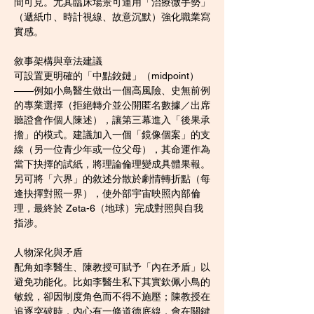
間可見。尤其臨床場景可運用「治療微手勢」
（遞紙巾、時計視線、故意沉默）強化職業寫
實感。
敘事架構與章法建議
可設置更明確的「中點鉸鏈」（midpoint）
——例如小鳥醫生做出一個高風險、史無前例
的專業選擇（拒絕轉介並公開匿名數據／出席
聽證會作個人陳述），讓第三幕進入「後果承
擔」的模式。建議加入一個「鏡像個案」的支
線（另一位青少年或一位父母），其命運作為
當下抉擇的試紙，將理論倫理變成具體果報。
另可將「六界」的敘述分散於劇情轉折點（每
逢抉擇對照一界），使外部宇宙映照內部倫
理，最終於 Zeta-6（地球）完成對照與自我
指涉。
人物深化與矛盾
配角如李醫生、陳教授可賦予「內在矛盾」以
避免功能化。比如李醫生私下其實欽佩小鳥的
敏銳，卻因制度角色而不得不施壓；陳教授在
追逐突破時，內心有一條道德底線，會在關鍵