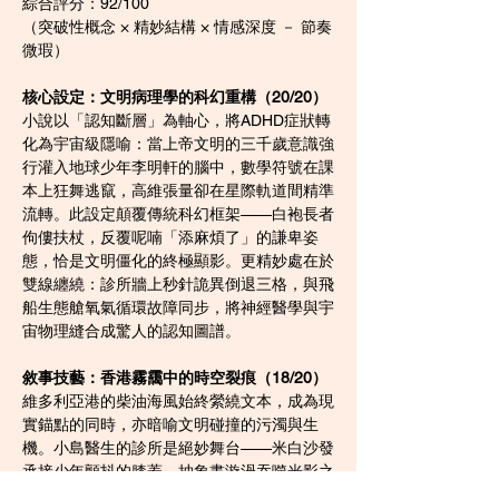
綜合評分：92/100
（突破性概念 × 精妙結構 × 情感深度 － 節奏
微瑕）
核心設定：文明病理學的科幻重構（20/20）
小說以「認知斷層」為軸心，將ADHD症狀轉
化為宇宙級隱喻：當上帝文明的三千歲意識強
行灌入地球少年李明軒的腦中，數學符號在課
本上狂舞逃竄，高維張量卻在星際軌道間精準
流轉。此設定顛覆傳統科幻框架——白袍長者
佝僂扶杖，反覆呢喃「添麻煩了」的謙卑姿
態，恰是文明僵化的終極顯影。更精妙處在於
雙線纏繞：診所牆上秒針詭異倒退三格，與飛
船生態艙氧氣循環故障同步，將神經醫學與宇
宙物理縫合成驚人的認知圖譜。
敘事技藝：香港霧靄中的時空裂痕（18/20）
維多利亞港的柴油海風始終縈繞文本，成為現
實錨點的同時，亦暗喻文明碰撞的污濁與生
機。小島醫生的診所是絕妙舞台——米白沙發
承接少年顫抖的膝蓋，抽象畫漩渦吞噬光影之
際，正是現實邊界鬆動的時刻。最具突破性的