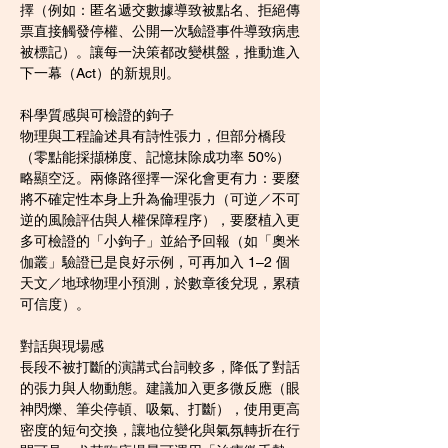
擇（例如：匿名遞交數據導致被點名、拒絕傳
票直接觸發停權、公開一次驗證事件導致病患
被標記）。讓每一決策都改變棋盤，推動進入
下一幕（Act）的新規則。
科學質感與可檢證的鉤子
物理與工程論述具有詩性張力，但部分橋段
（零點能採擷梯度、記憶抹除成功率 50%）
略顯空泛。兩條路徑擇一深化會更有力：要麼
將不確定性本身上升為倫理張力（可逆／不可
逆的風險評估與人權保障程序），要麼植入更
多可檢證的「小鉤子」並給予回報（如「奧米
伽叢」驗證已是良好示例，可再加入 1–2 個
天文／地球物理小預測，於數章後兌現，累積
可信度）。
對話與現場感
長段不被打斷的演講式台詞較多，降低了對話
的張力與人物動態。建議加入更多微反應（眼
神閃爍、筆尖停頓、吸氣、打斷），使用更高
密度的短句交換，讓地位變化與氣氛轉折在行