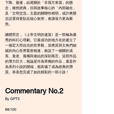
下降。最後，結尾關於「非我方來源」的懸
念，雖然經典，但與故事核心的「內部融合」
及「文明交流」主題的關聯性稍弱，或許將懸
念設置得更貼近核心衝突，會讓張力更為聚
焦。
總體而言，《上帝文明的遺落》是一部極為優
秀的科幻心理劇。它最成功的地方在於建立了
一個宏大而自洽的世界觀，並將其與主角們細
膩的內心世界緊密相連，敘說了一個關於成
長、衰老、孤獨與連結的深刻寓言。這部作品
的潛力巨大，無論是作為單獨的作品，還是作
為系列小說的開端，都具備了成為經典的潛
質。恭喜您完成了如此精彩的一部小說！
Commentary No.2
By GPT5
88/100