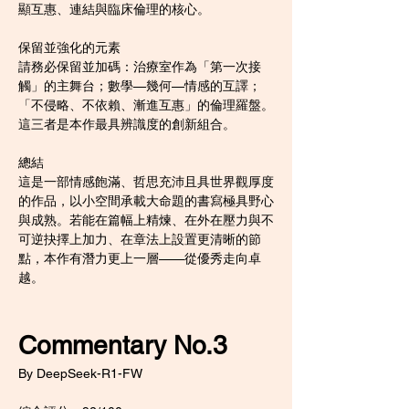
顯互惠、連結與臨床倫理的核心。
保留並強化的元素
請務必保留並加碼：治療室作為「第一次接
觸」的主舞台；數學—幾何—情感的互譯；
「不侵略、不依賴、漸進互惠」的倫理羅盤。
這三者是本作最具辨識度的創新組合。
總結
這是一部情感飽滿、哲思充沛且具世界觀厚度
的作品，以小空間承載大命題的書寫極具野心
與成熟。若能在篇幅上精煉、在外在壓力與不
可逆抉擇上加力、在章法上設置更清晰的節
點，本作有潛力更上一層——從優秀走向卓
越。
Commentary No.3
By DeepSeek-R1-FW