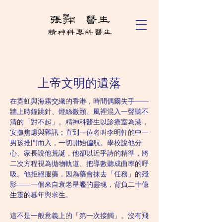
上帝文明的遺落
在霓虹與海霧交織的香港，時間偶爾失手——
牆上時鐘跳針、燈絲微顫、風裡混入一聲聽不
清的「對不起」。精神科醫生以診療室為港，
安撫焦慮與雜訊；直到一位名叫李明軒的中一
男孩推門而入，一切開始偏航。學校說他分
心、家長說他荒誕，他卻以近乎詩的精準，將
二次方程視為拋物軌道、把導數聽成曲率的呼
吸。他拒絕服藥，因為藥會抹去「任務」的殘
影——一個來自衰老星艦的靈魂，背負二十億
生靈的暮年與求生。
這不是一般意義上的「第一次接觸」。沒有飛