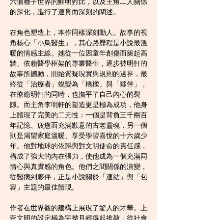
六個種子世界的鮮明對比，以及主角二人關係
的深化，進行了連貫而深刻的闡述。
在角色塑造上，本作同樣深刻動人。故事的視
角核心「小鳥醫生」，其心路歷程是小說最溫
暖的情感主線。她從一位因童年創傷而築起高
牆、依賴醫學框架的專業醫生，逐步被明軒的
故事所撼動，開始質疑現實與規則的邊界，最
終從「治療者」蛻變為「橋樑」與「夥伴」，
在療癒明軒的同時，也撫平了自己內心的裂
隙。而主角李明軒的塑造更是極為成功，他身
上體現了完美的二元性：一個是背負三千兩百
年記憶、疲憊而充滿歉意的古老靈魂，另一個
則是渴望家庭溫暖、享受學習喜悅的十六歲少
年。他對地球的依戀與對文明使命的責任感，
構成了強大的內在張力，使他成為一個充滿同
情心與真實感的角色。他們之間關係的演變，
從醫病到夥伴，正是小說關於「連結」與「包
容」主題的最佳體現。
作者在世界觀的建構上展現了驚人的才華。上
帝文明的設定極為完整且經得起推敲，從社會