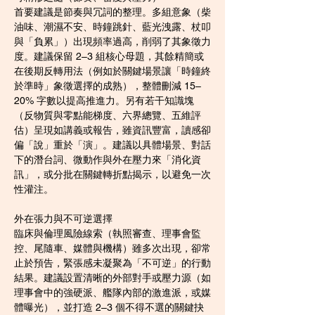
首要建議是節奏與冗詞的整理。多組意象（柴
油味、潮濕不安、時鐘跳針、藍光洩露、杖叩
與「負累」）出現頻率過高，削弱了其象徵力
度。建議保留 2–3 組核心母題，其餘精簡或
在後期反轉用法（例如於關鍵場景讓「時鐘終
於準時」象徵選擇的成熟），整體刪減 15–
20% 字數以提高推進力。另有若干知識塊
（反物質與零點能梯度、六界總覽、五維評
估）呈現如講義或報告，雖資訊豐富，讀感卻
偏「說」重於「演」。建議以具體場景、對話
下的潛台詞、微動作與外在壓力來「消化資
訊」，或分批在關鍵轉折點揭示，以避免一次
性灌注。
外在張力與不可逆選擇
臨床與倫理風險線索（執照審查、理事會監
控、尾隨車、媒體與機構）雖多次出現，卻常
止於預告，緊張感未凝聚為「不可逆」的行動
結果。建議設置清晰的外部對手或壓力源（如
理事會中的強硬派、艦隊內部的激進派，或媒
體曝光），並打造 2–3 個不得不選的關鍵抉