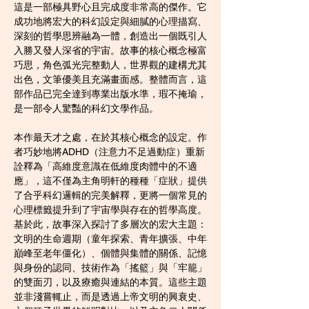
這是一部極具野心且完成度非常高的傑作。它
成功地將宏大的科幻設定與細膩的心理描寫、
深刻的哲學思辨融為一體，創造出一個既引人
入勝又發人深省的宇宙。故事的核心概念極富
巧思，角色弧光完整動人，世界觀的建構尤其
出色，文筆優美且充滿畫面感。整體而言，這
部作品已完全達到專業出版水準，瑕不掩瑜，
是一部令人驚豔的科幻文學作品。
本作最天才之處，在於其核心概念的設定。作
者巧妙地將ADHD（注意力不足過動症）重新
詮釋為「高維度意識在低維度肉體中的不適
應」，這不僅為主角明軒的種種「症狀」提供
了合乎科幻邏輯的完美解釋，更將一個常見的
心理標籤提升到了宇宙學與存在的哲學高度。
基於此，故事深入探討了多層次的宏大主題：
文明的生命週期（童年探索、青年擴張、中年
巔峰至老年僵化）、個體與集體的關係、記憶
與身份的認同、技術作為「搖籃」與「牢籠」
的雙面刃，以及療癒與連結的本質。這些主題
並非淺嘗輒止，而是透過上帝文明的興衰史、