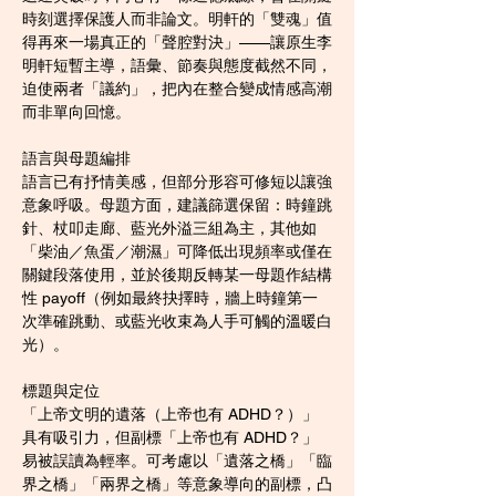
時刻選擇保護人而非論文。明軒的「雙魂」值
得再來一場真正的「聲腔對決」——讓原生李
明軒短暫主導，語彙、節奏與態度截然不同，
迫使兩者「議約」，把內在整合變成情感高潮
而非單向回憶。
語言與母題編排
語言已有抒情美感，但部分形容可修短以讓強
意象呼吸。母題方面，建議篩選保留：時鐘跳
針、杖叩走廊、藍光外溢三組為主，其他如
「柴油／魚蛋／潮濕」可降低出現頻率或僅在
關鍵段落使用，並於後期反轉某一母題作結構
性 payoff（例如最終抉擇時，牆上時鐘第一
次準確跳動、或藍光收束為人手可觸的溫暖白
光）。
標題與定位
「上帝文明的遺落（上帝也有 ADHD？）」
具有吸引力，但副標「上帝也有 ADHD？」
易被誤讀為輕率。可考慮以「遺落之橋」「臨
界之橋」「兩界之橋」等意象導向的副標，凸