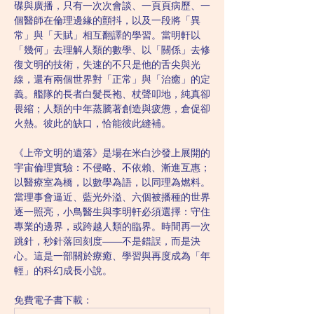
碟與廣播，只有一次次會談、一頁頁病歷、一
個醫師在倫理邊緣的顫抖，以及一段將「異
常」與「天賦」相互翻譯的學習。當明軒以
「幾何」去理解人類的數學、以「關係」去修
復文明的技術，失速的不只是他的舌尖與光
線，還有兩個世界對「正常」與「治癒」的定
義。艦隊的長者白髮長袍、杖聲叩地，純真卻
畏縮；人類的中年蒸騰著創造與疲憊，倉促卻
火熱。彼此的缺口，恰能彼此縫補。
《上帝文明的遺落》是場在米白沙發上展開的
宇宙倫理實驗：不侵略、不依賴、漸進互惠；
以醫療室為橋，以數學為語，以同理為燃料。
當理事會逼近、藍光外溢、六個被播種的世界
逐一照亮，小鳥醫生與李明軒必須選擇：守住
專業的邊界，或跨越人類的臨界。時間再一次
跳針，秒針落回刻度——不是錯誤，而是決
心。這是一部關於療癒、學習與再度成為「年
輕」的科幻成長小說。
免費電子書下載：