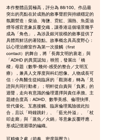
本作整體品質極高，評分為 88/100。作品最
突出的亮點在於成熟的敘事聲腔與持續穩定的
氛圍營造：柴油、海鹽、霓虹、濕熱、魚蛋油
煙等感官意象反覆交織，讓香港這個場景幾乎
成為「角色」，為涉及銀河規模的敘事提供了
具體而鮮活的著陸點。故事概念具高度野心：
以心理治療室作為第一次接觸（first 
contact）的舞台，將「長壽文明的衰老」與
「ADHD 的異質認知」映照，發展出「橋
樑」母題（數學-幾何-感受的整合／文明互
療），兼具人文厚度與科幻想像。人物成長可
信：小鳥醫生從純臨床的「觀測者」轉為「見
證與共同行動者」；明軒從自責與「負累」的
迴聲，走向有意識的倫理選擇與責任承擔。主
題縫合度高：ADHD、數學美感、倫理抉擇、
世代僵化、互惠接觸、臨床倫理風險彼此扣
合，且以「時鐘跳針」、「藍光外溢」、「杖
叩走廊」與「蒸魚／火鍋」等意象反覆呼應，
形成記憶迴環的編織。
可精修之處（節奏、密度與壓力）