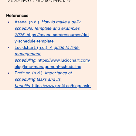
References
Asana. (n.d.). 
How to make a daily 
schedule: Template and examples 
2025
.
https://asana.com/resources/dail
y-schedule-template
Lucidchart. (n.d.). 
A guide to time 
management 
scheduling
.
https://www.lucidchart.com/
blog/time-management-scheduling
Profit.co
. (n.d.). 
Importance of 
scheduling tasks and its 
benefits
.
https://www.profit.co/blog/task-
management/importance-of-
scheduling-tasks-and-its-benefits/
University of Pennsylvania LPS Online. 
(n.d.). 
Mastering your schedule: 
Effective time management strategies 
for 
success
.
https://lpsonline.sas.upenn.ed