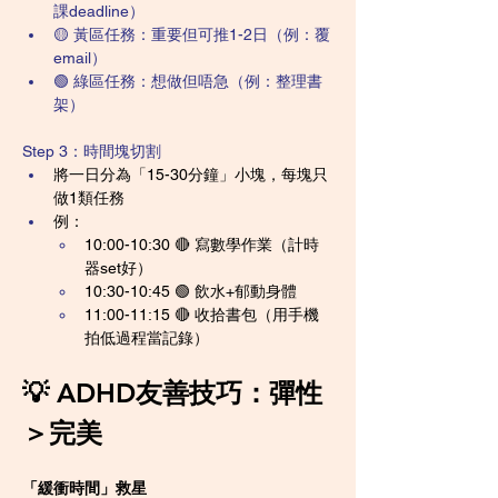
課deadline）
🟡 黃區任務：重要但可推1-2日（例：覆
email）
🟢 綠區任務：想做但唔急（例：整理書
架）
Step 3：時間塊切割
將一日分為「15-30分鐘」小塊，每塊只
做1類任務
例：
10:00-10:30 🔴 寫數學作業（計時
器set好）
10:30-10:45 🟢 飲水+郁動身體
11:00-11:15 🔴 收拾書包（用手機
拍低過程當記錄）
💡 ADHD友善技巧：彈性
＞完美
「緩衝時間」救星