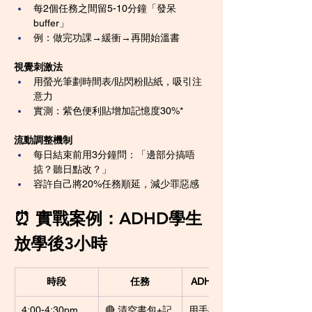
每2個任務之間留5-10分鐘「發呆
buffer」
例：做完功課→緩衝→再開始溫書
視覺刺激法
用螢光筆劃時間表/貼閃粉貼紙，吸引注
意力
實測：紫色便利貼增加記憶度30%*
流動調整機制
每日結束前用3分鐘問：「邊部分搞唔
掂？聽日點改？」
容許自己將20%任務順延，減少罪惡感
⏰ 實戰案例：ADHD學生
放學後3小時
時段
任務
ADHD專用貼士
4:00-4:30pm
🔴 清空書包+記
用手機拍低書包