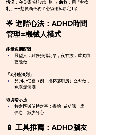
情況
：突發靈感想改計劃 → 
急救
：用「替換
制」----想做新任務？必須刪掉原定1項
🌟 進階心法：ADHD時間
管理≠機械人模式
能量週期配對
晨型人：難任務擺朝早；夜貓族：重要嘢
夜晚做
「2分鐘法則」
見到小任務（例：擺杯落廚房）立即做，
免塞爆個腦
環境暗示法
特定區域做特定事：書枱=做功課，床=
休息，減少分心
📱 工具推薦：ADHD腦友