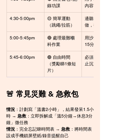
錄功課
內容當完成證明
4:30-5:00pm
🟡 簡單運動
邊聽K-pop邊
（跳繩/拉筋）
做，提升多巴胺
5:00-5:45pm
🔴 處理最難嗰
用沙漏倒數，每
科作業
15分鐘換姿勢
5:45-6:00pm
🟢 自由時間
必須set鬧鐘防
（獎勵睇1條短
止沉迷
片）
🚨 常見災難 & 急救包
情況
：計劃寫「溫書2小時」，結果發呆1.5小
時 → 
急救
：立即拆解成「溫5分鐘→休息3分
鐘」微任務
情況
：完全忘記睇時間表 → 
急救
：將時間表
設成手機鎖屏壁紙/錄音提醒自己