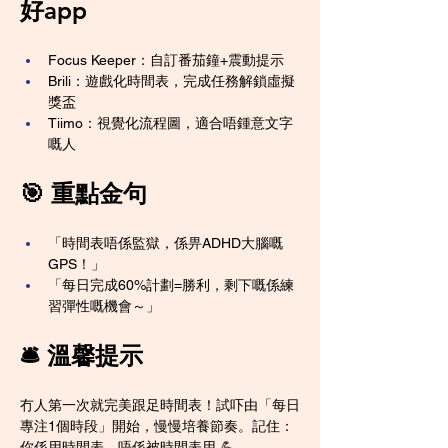
好app
Focus Keeper：自訂番茄鐘+震動提示
Brili：遊戲化時間表，完成任務解鎖虛擬
獎盃
Tiimo：視覺化流程圖，適合唔鍾意文字
嘅人
🎯 重點金句
「時間表唔係監獄，係畀ADHD大腦嘅
GPS！」
「每日完成60%計劃=勝利，剩下嘅係練
習彈性嘅機會～」
🛎️ 溫馨提示
冇人第一次就完美跟足時間表！試吓由「每日
專注1個時段」開始，慢慢培養節奏。記住：
你係用時間表，唔係被時間表用 💪