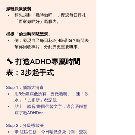
減輕決策疲勞
預先規劃「幾時做咩」，慳返每日掙扎
「而家做咩好」嘅腦力。
捕捉「偷走時間嘅黑洞」
例：發現自己每日花2小時碌IG？時間表
幫你回收碎片，分配畀更重要嘅事。
🔧 打造ADHD專屬時間
表：3步起手式
Step 1：腦部大清倉
用5分鐘寫低所有「要做嘅嘢」，連「飲
水」「去廁所」都記低
貼士：錄音/畫圖代替文字，適合唔鍾意
寫字嘅ADHDer
Step 2：分級標籤法
🔴 紅區任務：今日唔做會死（例：交功