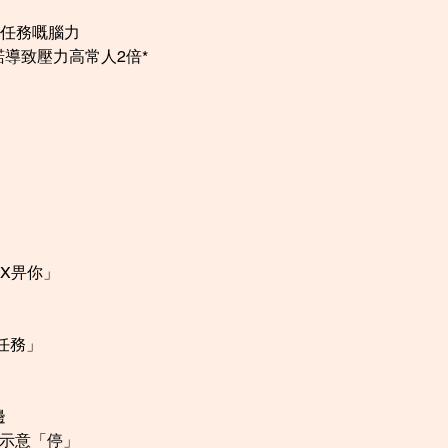
要任務嘅腦力
諾導致壓力高常人2倍*
XX畀你」
任務」
邊
前示意「停」