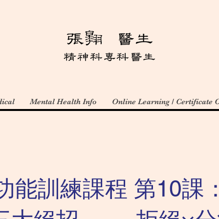
ical
Mental Health Info
Online Learning / Certificate 
功能訓練課程 第10課