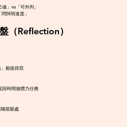
自己做」vs「可外判」
「問阿明進度」
Reflection）
議」都值得寫
t呢段時間做體力任務
寫喺當眼處