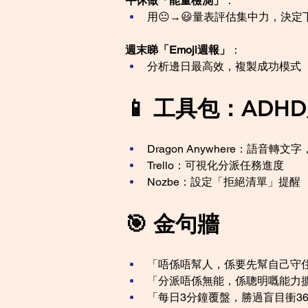
午休做「能量檢測」
：
用😐→😃量表評估集中力，決定
週末睇「Emoji週報」
：
分析邊日最高效，複製成功模式
📱 工具包：ADH
Dragon Anywhere：語音轉
Trello：可視化分派任務進度
Nozbe：設定「拒絕清單」提醒
🎯 金句牆
「唔係唔幫人，係要先幫自己守
「分派唔係無能，係聰明嘅能力
「每日3分鐘覆盤，勝過盲目衝36