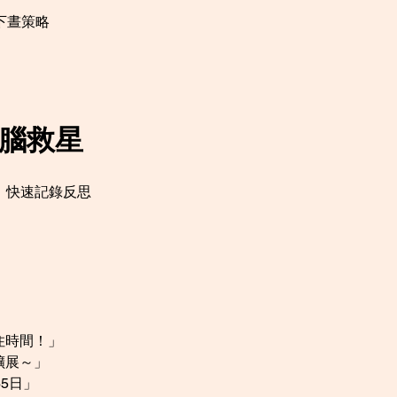
下晝策略
D腦救星
文字，快速記錄反思
住時間！」
擴展～」
5日」