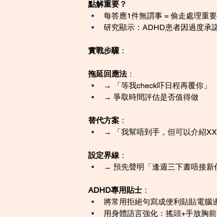
點解重要？
每答應1件無謂事 = 偷走處理重
研究顯示：ADHD患者因過度承
實戰步驟
：
拖延回應法
：
→ 「等我check吓日程再覆你」
→ 爭取時間評估是否值得做
替代方案
：
→ 「我幫唔到手，但可以介紹X
設定界線
：
→ 預先聲明「逢週三下晝唔接新
ADHD專用貼士
：
將常用拒絕句寫成便利貼貼電腦
用身體語言強化：搖頭+手放胸