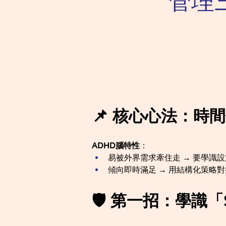
管理
📌 核心心法：時
ADHD腦特性
：
易被外界需求牽住走 → 要學識
傾向即時滿足 → 用結構化策略
🛡️ 第一招：學識「