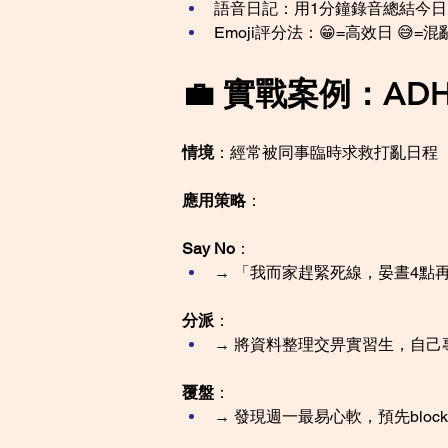
語音日記：用1分鐘錄音總結今
Emoji評分法：😁=高效日 😅=
💼 實戰案例：A
情境
：經常被同事臨時求救打亂日程
應用策略
：
Say No
：
→ 「我而家趕緊死線，晏晝4點
分派
：
→ 將資料整理交畀實習生，自己
覆盤
：
→ 發現週一最易心軟，預先bloc