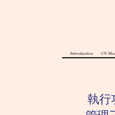
Introduction
CN Med
執行