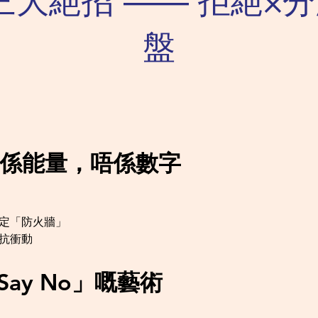
三大絕招 —— 拒絕×分
盤
間係能量，唔係數字
設定「防火牆」
對抗衝動
Say No」嘅藝術