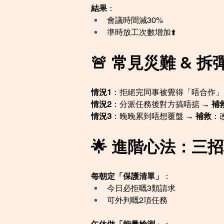
結果
：
會議時間減30%
準時放工次數增加⬆️
🚨 常見災難 & 
情況1
：拒絕完同事被覺得「唔合作」 
情況2
：分派任務後對方搞唔掂 → 
補
情況3
：晚晚累到唔想覆盤 → 
補救
：
🌟 進階心法：三
每朝定「保護清單」
：
今日必拒嘅3類請求
可外判嘅2項任務