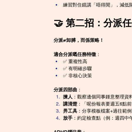
練習對住鏡講「唔得閒」，減低
🤝 第二招：分派任務
分派≠卸膊，而係策略！
適合分派嘅任務特徵
：
✅ 重複性高
✅ 有明確步驟
✅ 非核心決策
分派四部曲
：
揀人
：觀察邊個同事鍾意整理資料
講清楚
：「呢份報表要週五6點
畀工具
：分享模板檔案+過往範例
放手
：約定檢查點（例：週四中午u