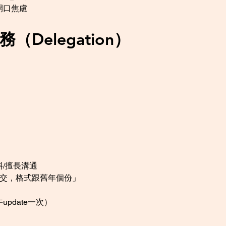
開口焦慮
（Delegation）
/擅長溝通
前交，格式跟舊年個份」
pdate一次）