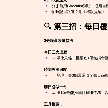
ADHD腦注意
：
分派前用Checklist列明「必須
怕唔記得跟進？用手機設提醒：
🔍 第三招：每日覆盤（
3分鐘高效覆盤法
：
今日三大成就
：
→ 即使只係「拒絕咗1個無謂會
時間黑洞追蹤
：
→ 發現下晝3點常碌IG？聽日se
聽日必做一件
：
→ 揀1項最能推動目標嘅任務，
工具推薦
：