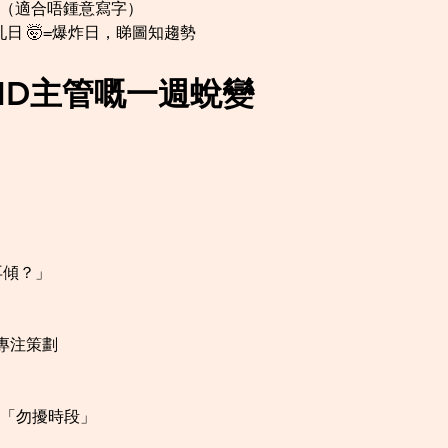
日（適合唔鍾意寫字）
混亂日 🤯=爆炸日，睇圖知趨勢
DHD主管嘅一週蛻變
再傾？」
專注策劃
k「勿擾時段」