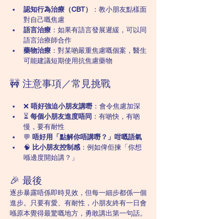
認知行為治療（CBT）
：教小朋友點樣面
對自己嘅焦慮
語言治療
：如果有語言發展遲緩，可以同
語言治療師合作
藥物治療
：對某啲嚴重焦慮嘅個案，醫生
可能建議短期使用抗焦慮藥物
🚧 注意事項／常見挑戰
❌ 
唔好強迫小朋友講嘢
：會令焦慮加深
⏳ 
每個小朋友進度唔同
：有啲快，有啲
慢，要有耐性
💬 
唔好用「點解你唔講嘢？」咁嘅語氣
🧠 
比小朋友控制感
：例如俾佢揀「你想
喺邊度開始講？」
🎉 最後
逐步暴露唔係即時見效，但每一細步都係一個
進步。只要有愛、有耐性，小朋友終有一日會
喺原本覺得最驚嘅地方，勇敢講出第一句話。