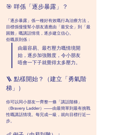
🎯 咩係「逐步暴露」？
「逐步暴露」係一種好有效嘅行為治療方法，
目標係慢慢幫小朋友適應由「最安全」到「最
困難」嘅講話情境，逐步建立信心。
佢嘅原則係：
由最容易、最冇壓力嘅情境開
始，逐步加強難度，令小朋友
唔會一下子就覺得太多壓力。
🪜 點樣開始？（建立「勇氣階
梯」）
你可以同小朋友一齊整一條「講話階梯」
（Bravery Ladder）——由最簡單到最有挑戰
性嘅講話情境。每完成一級，就向目標行近一
步。
👶 例子（由易到難）：