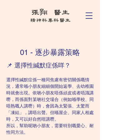
01 - 逐步暴露策略
📌 選擇性緘默症係咩？
選擇性緘默症係一種同焦慮有密切關係嘅情
況，通常喺小朋友細細個開始返學、去幼稚園
時就會出現。依啲小朋友唔係頑皮或者唔識講
嘢，而係面對某啲社交場合（例如喺學校、同
唔熟嘅人講嘢）時，會因為太緊張、太驚而
「凍結」，講唔出聲。但喺屋企、同家人相處
時，又可以好自然咁講嘢。
所以，幫助呢啲小朋友，需要特別嘅愛心、耐
性同方法。