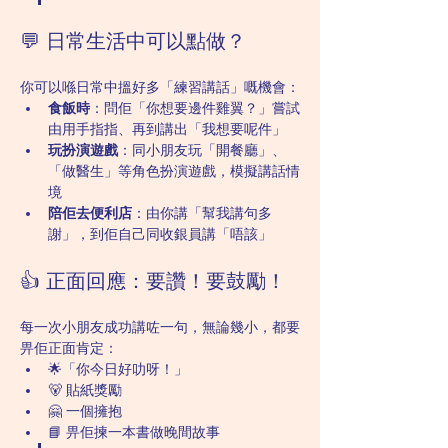
💬 日常生活中可以點做？
你可以喺日常中搵好多「練習講話」嘅機會：
食飯時
：問佢「你想要邊件雞翼？」嘗試
由用手指指、再到講出「我想要呢件」
玩扮演遊戲
：同小朋友玩「開餐廳」、
「做醫生」等角色扮演遊戲，模擬講話情
境
陪佢去便利店
：由你講「幫我講句多
謝」，到佢自己同收銀員講「唔該」
👍 正面回應：要讚！要鼓勵！
每一次小朋友成功講咗一句，無論幾小，都要
畀佢正面肯定：
🌟「你今日好叻呀！」
🐻 貼紙獎勵
🤗 一個擁抱
📘 畀佢揀一本書做晚間故事