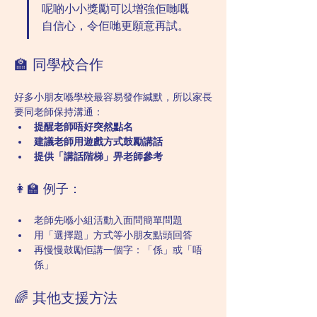
呢啲小小獎勵可以增強佢哋嘅
自信心，令佢哋更願意再試。
🏫 同學校合作
好多小朋友喺學校最容易發作緘默，所以家長
要同老師保持溝通：
提醒老師唔好突然點名
建議老師用遊戲方式鼓勵講話
提供「講話階梯」畀老師參考
👩‍🏫 例子：
老師先喺小組活動入面問簡單問題
用「選擇題」方式等小朋友點頭回答
再慢慢鼓勵佢講一個字：「係」或「唔
係」
🌈 其他支援方法