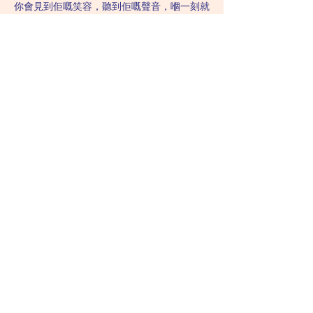
你會見到佢嘅笑容，聽到佢嘅聲音，嗰一刻就
值晒。
Previous
Next
Tsim Sha Tsui H Zentre Clinic
Suite 813, 8/F, H Zentre
15 Middle Road, TST
Phone:
28133700
​Whatsapp：+852
95096276
Central Printing House Clinic