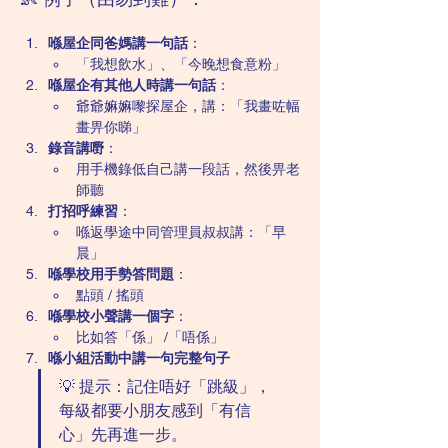
喺屋企同爸媽講一句話
：
「我想飲水」、「今晚想食意粉」
喺屋企有其他人時講一句話
：
爺爺嫲嫲嚟探屋企，講：「我畫咗幅
畫畀你睇」
錄音講嘢
：
用手機錄低自己講一段話，然後畀老
師聽
打招呼練習
：
喺返學途中同管理員叔叔講：「早
晨」
喺學校用手勢答問題
：
點頭 / 搖頭
喺學校小聲講一個字
：
比如答「係」 /「唔係」
喺小組活動中講一句完整句子
💡 提示：記住唔好「跳級」，
每級都要小朋友感到「有信
心」先再進一步。