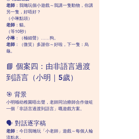
老師
：我哋玩個小遊戲～我講一隻動物，你講
另一隻，好唔好？
（小琳點頭）
老師
：貓。
（等10秒）
小琳
：（極細聲）……狗。
老師
：（微笑）多謝你～好啦，下一隻：烏
龜。
📘 個案四：由非語言過渡
到語言（小明｜5歲）
🎯 背景
小明喺幼稚園唔出聲，老師同治療師合作做咗
一個「非語言過渡到語言」嘅遊戲方案。
🗣️ 對話逐字稿
老師
：今日我哋玩「小老師」遊戲～每個人輪
流點名。