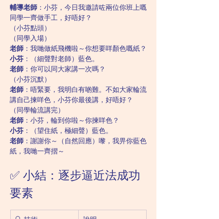
輔導老師
：小芬，今日我邀請咗兩位你班上嘅
同學一齊做手工，好唔好？
（小芬點頭）
（同學入場）
老師
：我哋做紙飛機啦～你想要咩顏色嘅紙？
小芬
：（細聲對老師）藍色。
老師
：你可以同大家講一次嗎？
（小芬沉默）
老師
：唔緊要，我明白有啲難。不如大家輪流
講自己揀咩色，小芬你最後講，好唔好？
（同學輪流講完）
老師
：小芬，輪到你啦～你揀咩色？
小芬
：（望住紙，極細聲）藍色。
老師
：謝謝你～（自然回應）嚟，我畀你藍色
紙，我哋一齊摺～
✅ 小結：逐步逼近法成功
要素