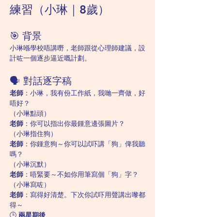
練習（小琳｜8歲）
🎯 背景
小琳喺學校唔講嘢，老師跟從心理師建議，設
計咗一個逐步逼近嘅計劃。
🗣️ 對話逐字稿
老師
：小琳，我有份工作紙，我哋一齊做，好
唔好？
（小琳點頭）
老師
：你可以指出你最鍾意邊張圖片？
（小琳指住狗）
老師
：你鍾意狗～你可以試吓講「狗」俾我聽
嗎？
（小琳沉默）
老師
：唔緊要～不如你用筆寫個「狗」字？
（小琳寫咗）
老師
：寫得好清楚。下次你試吓用聲講出嚟都
得～
🕒 
兩星期後