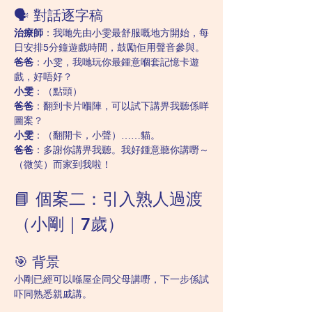
🗣️ 對話逐字稿
治療師
：我哋先由小雯最舒服嘅地方開始，每
日安排5分鐘遊戲時間，鼓勵佢用聲音參與。
爸爸
：小雯，我哋玩你最鍾意嗰套記憶卡遊
戲，好唔好？
小雯
：（點頭）
爸爸
：翻到卡片嗰陣，可以試下講畀我聽係咩
圖案？
小雯
：（翻開卡，小聲）……貓。
爸爸
：多謝你講畀我聽。我好鍾意聽你講嘢～
（微笑）而家到我啦！
📘 個案二：引入熟人過渡
（小剛｜7歲）
🎯 背景
小剛已經可以喺屋企同父母講嘢，下一步係試
吓同熟悉親戚講。