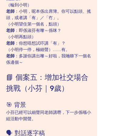
（輪到小明）
老師
：小明，呢本係出席簿。你可以點頭、搖
頭，或者講「有」／「冇」。
（小明望住第一個名，點頭）
老師
：即係淑芬有嚟～係咪？
（小明再點頭）
老師
：你想唔想試吓講「有」？
（小明停一停，極細聲）……有。
老師
：多謝你講出嚟～好啦，我哋睇下一個名
係邊個～
📘 個案五：增加社交場合
挑戰（小芬｜9歲）
🎯 背景
小芬已經可以細聲同老師講嘢，下一步係喺小
組活動中開聲。
🗣️ 對話逐字稿