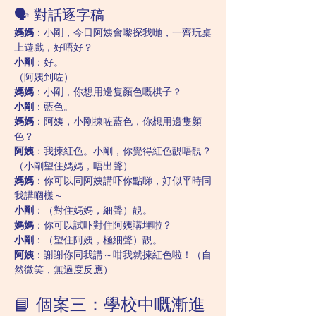
🗣️ 對話逐字稿
媽媽
：小剛，今日阿姨會嚟探我哋，一齊玩桌
上遊戲，好唔好？
小剛
：好。
（阿姨到咗）
媽媽
：小剛，你想用邊隻顏色嘅棋子？
小剛
：藍色。
媽媽
：阿姨，小剛揀咗藍色，你想用邊隻顏
色？
阿姨
：我揀紅色。小剛，你覺得紅色靚唔靚？
（小剛望住媽媽，唔出聲）
媽媽
：你可以同阿姨講吓你點睇，好似平時同
我講嗰樣～
小剛
：（對住媽媽，細聲）靚。
媽媽
：你可以試吓對住阿姨講埋啦？
小剛
：（望住阿姨，極細聲）靚。
阿姨
：謝謝你同我講～咁我就揀紅色啦！（自
然微笑，無過度反應）
📘 個案三：學校中嘅漸進