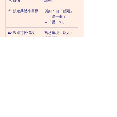
🔍 技術
說明
🎯 鎖定具體小目標
例如：由「點頭」
→「講一個字」
→「講一句」
🧩 製造可控情境
熟悉環境＋熟人＋
簡單活動
🎁 正向回應
包括語言肯定、自
然微笑、非物質性
鼓勵
🧠 接納沉默
唔強迫，唔催促，
尊重節奏
🤝 家校合作
治療師＋家長＋老
師一齊推進
Previous