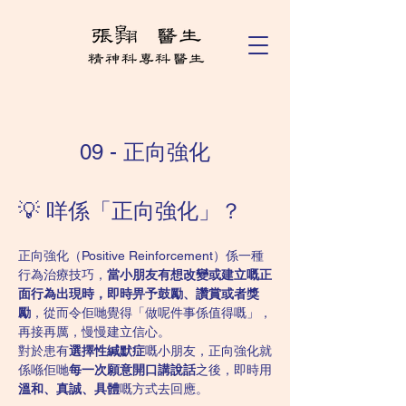
09 - 正向強化
💡 咩係「正向強化」？
正向強化（Positive Reinforcement）係一種
行為治療技巧，
當小朋友有想改變或建立嘅正
面行為出現時，即時畀予鼓勵、讚賞或者獎
勵
，從而令佢哋覺得「做呢件事係值得嘅」，
再接再厲，慢慢建立信心。
對於患有
選擇性緘默症
嘅小朋友，正向強化就
係喺佢哋
每一次願意開口講說話
之後，即時用
溫和、真誠、具體
嘅方式去回應。