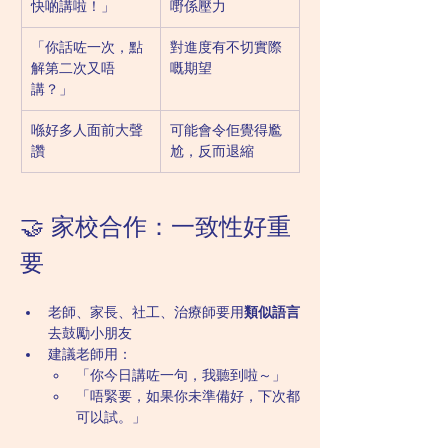
快啲講啦！」
嘢係壓力
「你話咗一次，點
對進度有不切實際
解第二次又唔
嘅期望
講？」
喺好多人面前大聲
可能會令佢覺得尷
讚
尬，反而退縮
🤝 家校合作：一致性好重
要
老師、家長、社工、治療師要用
類似語言
去鼓勵小朋友
建議老師用：
「你今日講咗一句，我聽到啦～」
「唔緊要，如果你未準備好，下次都
可以試。」