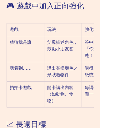
🎮 遊戲中加入正向強化
遊戲
玩法
強化方式
猜猜我是誰
父母描述角色，
答中即時讚：
鼓勵小朋友答
「你形容得好清
楚！」
我看到……
講出某樣顏色／
講得準即刻貼貼
形狀嘅物件
紙或鼓掌
拍拍卡遊戲
開卡講出內容
每講一張卡，就
（如動物、食
讚一句或集分
物）
📈 長遠目標
將「講說話」由焦慮源 → 變成正面經驗