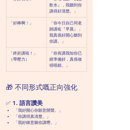
飲水』，我聽到你
講得好清楚。」
「好棒啊！」
「你今日自己同老
師講咗『早晨』，
我真係好開心聽到
你講。」
「終於講啦！」
「你肯講我知你已
（帶壓力）
經準備好，真係做
得唔錯。」
🎁 不同形式嘅正向強化
✅ 1. 
語言讚美
「我好開心你願意開聲。」
「你講得真清楚。」
「我好鍾意聽你講嘢。」