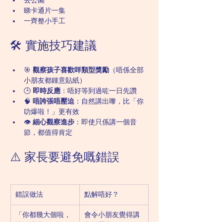
去公園
睇卡通片一集
一齊整小手工
🛠️ 實施技巧建議
🎯 
觀察孩子喜歡咩類型獎勵
（唔係全部
小朋友都鍾意貼紙）
🕒 
即時反應
：唔好等到過咗一日先讚
🧠 
唔誇張唔壓迫
：自然講出嚟，比「你
叻爆啦！」更有效
👁️ 
細心觀察進步
：即使只係講一個音
節，都值得肯定
⚠️ 家長要避免嘅錯誤
錯誤做法
點解唔好？
「你都幾大個啦，
會令小朋友覺得講