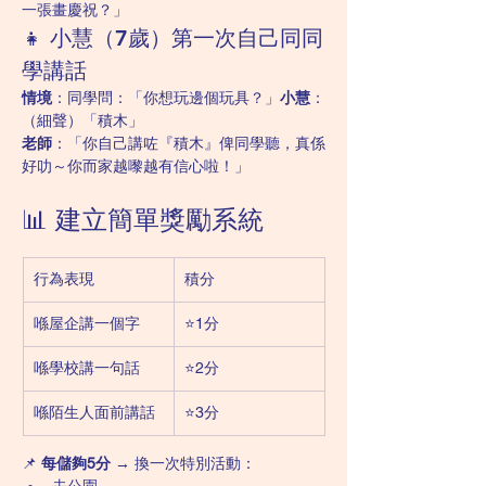
一張畫慶祝？」
👧 小慧（7歲）第一次自己同同
學講話
情境
：同學問：「你想玩邊個玩具？」
小慧
：
（細聲）「積木」
老師
：「你自己講咗『積木』俾同學聽，真係
好叻～你而家越嚟越有信心啦！」
📊 建立簡單獎勵系統
行為表現
積分
喺屋企講一個字
⭐️1分
喺學校講一句話
⭐️2分
喺陌生人面前講話
⭐️3分
📌 
每儲夠5分
 → 換一次特別活動：