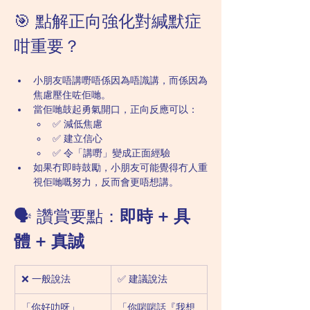
🎯 點解正向強化對緘默症
咁重要？
小朋友唔講嘢唔係因為唔識講，而係因為
焦慮壓住咗佢哋。
當佢哋鼓起勇氣開口，正向反應可以：
✅ 減低焦慮
✅ 建立信心
✅ 令「講嘢」變成正面經驗
如果冇即時鼓勵，小朋友可能覺得冇人重
視佢哋嘅努力，反而會更唔想講。
🗣️ 讚賞要點：
即時 + 具
體 + 真誠
❌ 一般說法
✅ 建議說法
「你好叻呀」
「你啱啱話『我想