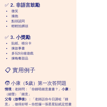
✅ 2. 
非語言鼓勵
微笑
擁抱
點頭認同
輕輕拍膊頭
✅ 3. 
小獎勵
貼紙、積分卡
揀故事書
多玩5分鐘遊戲
揀晚餐甜品
📋 實用例子
🧒 小康（5歲）第一次答問題
情境
：老師問：「你鍾唔鍾意畫畫？」
小康
：
（細聲）「鍾意」
父母（放學後）
：「老師話你今日講咗『鍾
意』，做得好呀～你想攞一張星星貼紙定想畫