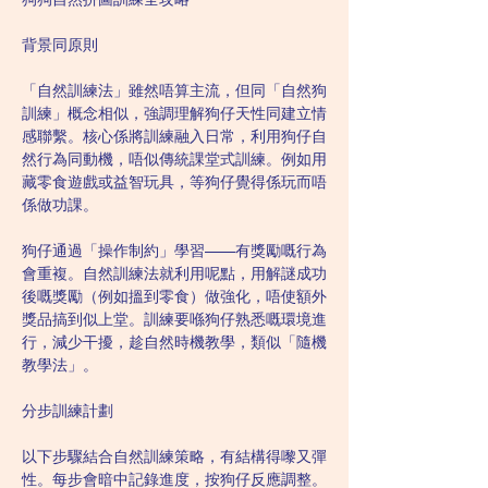
背景同原則
「自然訓練法」雖然唔算主流，但同「自然狗
訓練」概念相似，強調理解狗仔天性同建立情
感聯繫。核心係將訓練融入日常，利用狗仔自
然行為同動機，唔似傳統課堂式訓練。例如用
藏零食遊戲或益智玩具，等狗仔覺得係玩而唔
係做功課。
狗仔通過「操作制約」學習——有獎勵嘅行為
會重複。自然訓練法就利用呢點，用解謎成功
後嘅獎勵（例如搵到零食）做強化，唔使額外
獎品搞到似上堂。訓練要喺狗仔熟悉嘅環境進
行，減少干擾，趁自然時機教學，類似「隨機
教學法」。
分步訓練計劃
以下步驟結合自然訓練策略，有結構得嚟又彈
性。每步會暗中記錄進度，按狗仔反應調整。