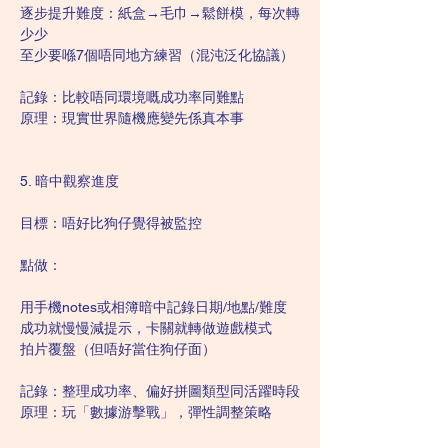
逐步提升難度：紙盒→毛巾→鬆餅模，每次轉
少少
至少要喺7個唔同地方練習（混沌泛化協議）
記錄：比較唔同環境嘅成功率同難點
原理：現實世界隨機應變先係真本事
5. 暗中觀察進度
目標：唔好比狗仔覺得被監控
點做：
用手機notes或相簿暗中記錄日期/地點/難度
成功就慢慢減提示，卡關就轉做遊戲模式
拍片覆盤（但唔好當住狗仔面）
記錄：整理成功率、偏好拼圖類型同活躍時段
原理：玩「數據游擊戰」，彈性調整策略