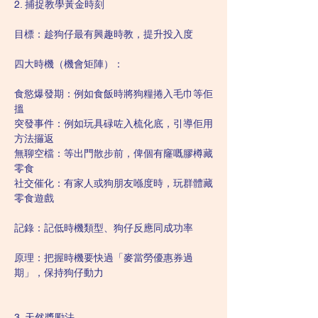
2. 捕捉教學黃金時刻
目標：趁狗仔最有興趣時教，提升投入度
四大時機（機會矩陣）：
食慾爆發期：例如食飯時將狗糧捲入毛巾等佢
搵
突發事件：例如玩具碌咗入梳化底，引導佢用
方法攞返
無聊空檔：等出門散步前，俾個有窿嘅膠樽藏
零食
社交催化：有家人或狗朋友喺度時，玩群體藏
零食遊戲
記錄：記低時機類型、狗仔反應同成功率
原理：把握時機要快過「麥當勞優惠券過
期」，保持狗仔動力
3. 天然獎勵法