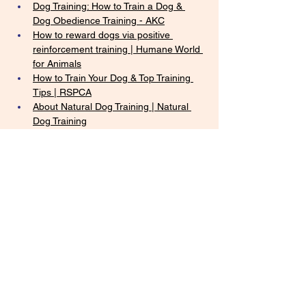
Dog Training: How to Train a Dog & 
Dog Obedience Training - AKC
How to reward dogs via positive 
reinforcement training | Humane World 
for Animals
How to Train Your Dog & Top Training 
Tips | RSPCA
About Natural Dog Training | Natural 
Dog Training
Positive Training | 
Positively.com
Teach your dog to hold an item | 
Battersea Dogs & Cats Home
How to Train Your Dog to Bring You 
Something | Wag!
DIY Dog Puzzles – Impact Dog Crates
15 Great DIY Dog Puzzles You Can 
Make At Home
Previous
Next