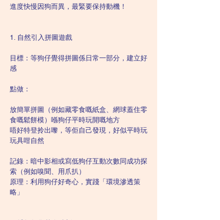
進度快慢因狗而異，最緊要保持動機！
1. 自然引入拼圖遊戲
目標：等狗仔覺得拼圖係日常一部分，建立好
感
點做：
放簡單拼圖（例如藏零食嘅紙盒、網球蓋住零
食嘅鬆餅模）喺狗仔平時玩開嘅地方
唔好特登拎出嚟，等佢自己發現，好似平時玩
玩具咁自然
記錄：暗中影相或寫低狗仔互動次數同成功探
索（例如嗅聞、用爪扒）
原理：利用狗仔好奇心，實踐「環境滲透策
略」