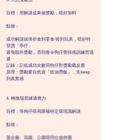
目標：用解謎成果做獎勵，唔好加料
點做：
成功解謎就俾佢食到零食/拎到玩具，唔好特
登讚「乖仔」
避免額外獎勵，否則會令狗仔覺得係訓練而逃
避
記錄：記低成功次數同狗仔對獎勵嘅反應
原理：獎勵要自然過「豉油撈飯」，先keep
到真實感
4. 轉換場景練適應力
目標：等狗仔唔局限喺特定環境識解謎
點做：
屋企廳、花園、公園唔同位放拼圖