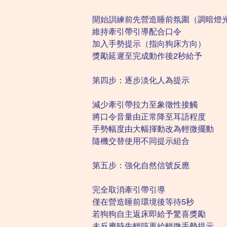
開始訓練前先營造睡前氛圍（調暗燈光
維持牽引帶引導配合口令
加入手勢提示（指向狗床方向）
獎勵延遲至完成動作後2秒給予
第四步：逐步淡化人為提示
減少牽引帶拉力至象徵性接觸
將口令音量由正常降至耳語程度
手勢幅度由大幅揮動改為輕微擺動
隨機交替使用不同提示組合
第五步：強化自然信號反應
完全取消牽引帶引導
僅在營造睡前環境後等待5秒
若狗狗自主返床即給予驚喜獎勵
未反應時先輕咳再給輕微手勢提示