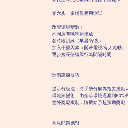
第六步：多場景應用測試
改變環境變數：
不同房間嘅狗床擺放
各時段訓練（早晨/深夜）
加入干擾因素（開著電視/有人走動）
逐步拉長信號與行為間隔時間
進階訓練技巧
提示分級法：將手勢分解為指尖擺動
環境漸變術：由全暗環境過渡到50%
意外獎勵機制：隨機給予超預期獎勵
常見問題應對