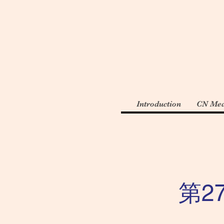
Introduction
CN Med
第2