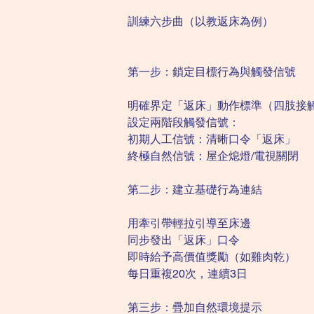
訓練六步曲（以教返床為例）
第一步：鎖定目標行為與觸發信號
明確界定「返床」動作標準（四肢接觸
設定兩階段觸發信號：
初期人工信號：清晰口令「返床」
終極自然信號：屋企熄燈/電視關閉
第二步：建立基礎行為連結
用牽引帶輕拉引導至床邊
同步發出「返床」口令
即時給予高價值獎勵（如雞肉乾）
每日重複20次，連續3日
第三步：疊加自然環境提示