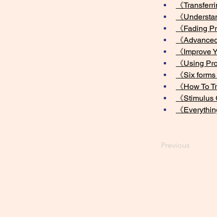
《Transferri
《Understand
《Fading Pr
《Advanced 
《Improve Y
《Using Pro
《Six forms 
《How To Tra
《Stimulus 
《Everything
Previous