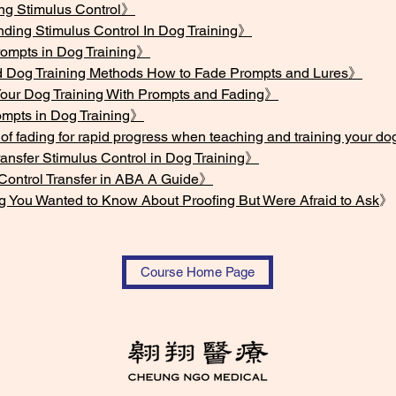
ng Stimulus Control》
ing Stimulus Control In Dog Training》
ompts in Dog Training》
Dog Training Methods How to Fade Prompts and Lures》
our Dog Training With Prompts and Fading》
mpts in Dog Training》
of fading for rapid progress when teaching and training your d
nsfer Stimulus Control in Dog Training》
Control Transfer in ABA A Guide》
 You Wanted to Know About Proofing But Were Afraid to Ask
》
Course Home Page