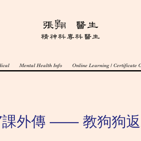
ical
Mental Health Info
Online Learning / Certificate 
7課外傳 —— 教狗狗