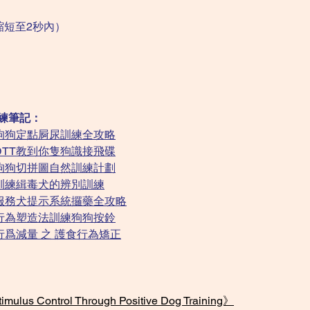
縮短至2秒內）
訓練筆記：
---- 狗狗定點屙尿訓練全攻略
--- DTT教到你隻狗識接飛碟
---- 狗狗切拼圖自然訓練計劃
---- 訓練緝毒犬的辨別訓練
---- 服務犬提示系統攞藥全攻略
---- 行為塑造法訓練狗狗按鈴
--- 行爲減量 之 護食行為矯正
mulus Control Through Positive Dog Training》