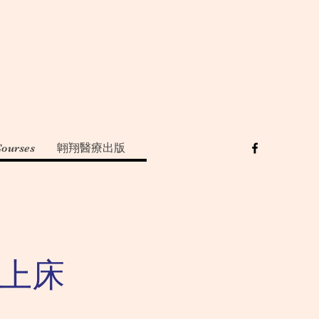
Courses
翺翔醫療出版
返上床