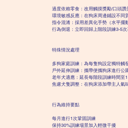
過度依賴零食：改用觸摸獎勵/口頭讚
環境敏感反應：在狗床周邊鋪設不同
指令混淆：採用差異化手勢（水平擺動
行為倒退：立即回歸上階段訓練3-5
特殊情況處理
多狗家庭訓練：為每隻狗設定獨特觸
戶外延伸訓練：攜帶便攜狗床進行公
老年犬適應：延長每階段訓練時間至1.
焦慮犬隻調整：在狗床添加帶主人氣
行為維持要點
每月進行1次鞏固訓練
保持30%訓練場景加入輕微干擾