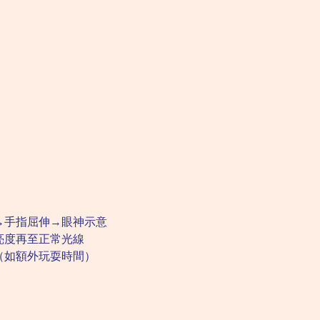
→手指屈伸→眼神示意
亮度再至正常光線
（如額外玩耍時間）