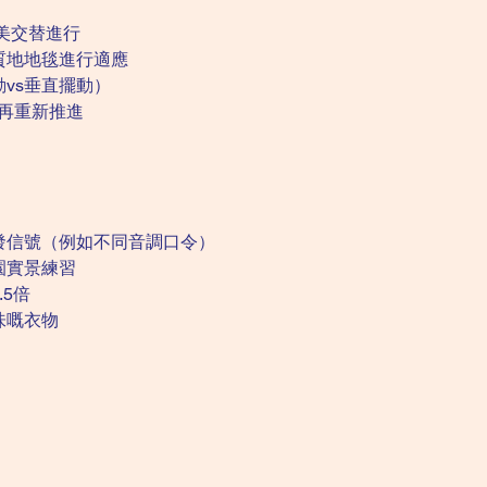
美交替進行
質地地毯進行適應
vs垂直擺動）
次再重新推進
發信號（例如不同音調口令）
園實景練習
5倍
味嘅衣物